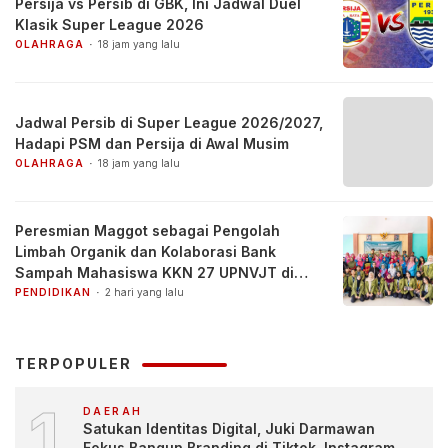
Persija vs Persib di GBK, Ini Jadwal Duel
Klasik Super League 2026
OLAHRAGA
18 jam yang lalu
Jadwal Persib di Super League 2026/2027,
Hadapi PSM dan Persija di Awal Musim
OLAHRAGA
18 jam yang lalu
Peresmian Maggot sebagai Pengolah
Limbah Organik dan Kolaborasi Bank
Sampah Mahasiswa KKN 27 UPNVJT di
Desa Pacul, Bojonegoro
PENDIDIKAN
2 hari yang lalu
TERPOPULER
1
DAERAH
Satukan Identitas Digital, Juki Darmawan
Fokus Bangun Branding di Tiktok, Instagram,