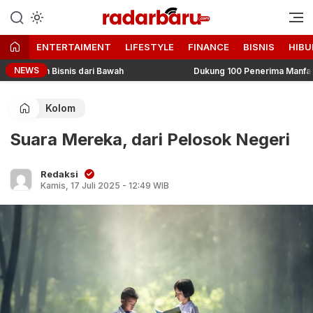
Informasi Berita Terbaru dan
radarbaru.com
Terkini Hari Ini
ENTERTAIMENT
LIFESTYLE
FINANCE
BISNIS
HIBU
NEWS
un Bisnis dari Bawah
Dukung 100 Penerima Manfaat PT MM
Kolom
Suara Mereka, dari Pelosok Negeri
Redaksi
Kamis, 17 Juli 2025 - 12:49 WIB