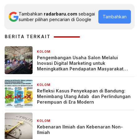
Tambahkan
radarbaru.com
sebagai
Tambahkan
sumber pilihan pencarian di Google
BERITA TERKAIT
KOLOM
4 minggu yang lalu
Pengembangan Usaha Salon Melalui
Inovasi Digital Marketing untuk
Meningkatkan Pendapatan Masyarakat
pada Salon Mitra, Selong Lombok Timur
KOLOM
1 bulan yang lalu
Refleksi Kasus Penyekapan di Bandung:
Menimbang Ulang Adab dan Perlindungan
Perempuan di Era Modern
KOLOM
2 bulan yang lalu
Kebenaran Ilmiah dan Kebenaran Non-
Ilmiah