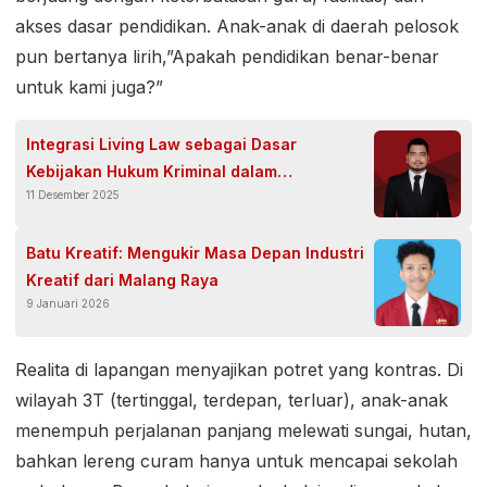
akses dasar pendidikan. Anak-anak di daerah pelosok
pun bertanya lirih,”Apakah pendidikan benar-benar
untuk kami juga?”
Integrasi Living Law sebagai Dasar
Kebijakan Hukum Kriminal dalam
11 Desember 2025
Pembaharuan KUHP Baru
Batu Kreatif: Mengukir Masa Depan Industri
Kreatif dari Malang Raya
9 Januari 2026
Realita di lapangan menyajikan potret yang kontras. Di
wilayah 3T (tertinggal, terdepan, terluar), anak-anak
menempuh perjalanan panjang melewati sungai, hutan,
bahkan lereng curam hanya untuk mencapai sekolah