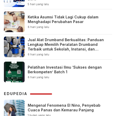
5 hari yang lalu
Ketika Asumsi Tidak Lagi Cukup dalam
Menghadapi Perubahan Pasar
6 hari yang lalu
Jual Alat Drumband Berkualitas: Panduan
Lengkap Memilih Peralatan Drumband
Terbaik untuk Sekolah, Instansi, dan
Komunitas
6 hari yang lalu
Pelatihan Investasi Ilmu ‘Sukses dengan
Berkompeten’ Batch 1
6 hari yang lalu
EDUPEDIA
Mengenal Fenomena El Nino, Penyebab
Cuaca Panas dan Kemarau Panjang
1 bulan yang lalu