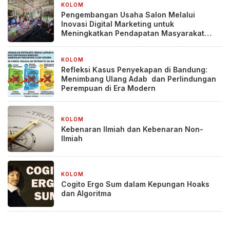
KOLOM
4 minggu yang lalu
Pengembangan Usaha Salon Melalui
Inovasi Digital Marketing untuk
Meningkatkan Pendapatan Masyarakat
pada Salon Mitra, Selong Lombok Timur
KOLOM
1 bulan yang lalu
Refleksi Kasus Penyekapan di Bandung:
Menimbang Ulang Adab dan Perlindungan
Perempuan di Era Modern
KOLOM
2 bulan yang lalu
Kebenaran Ilmiah dan Kebenaran Non-
Ilmiah
KOLOM
2 bulan yang lalu
Cogito Ergo Sum dalam Kepungan Hoaks
dan Algoritma