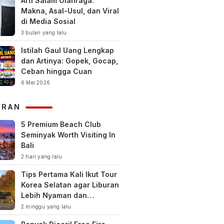
Arti Salam Olahraga:
Makna, Asal-Usul, dan Viral
di Media Sosial
3 bulan yang lalu
Istilah Gaul Uang Lengkap
dan Artinya: Gopek, Gocap,
Ceban hingga Cuan
6 Mei 2026
URAN
5 Premium Beach Club
Seminyak Worth Visiting In
Bali
2 hari yang lalu
Tips Pertama Kali Ikut Tour
Korea Selatan agar Liburan
Lebih Nyaman dan
Berkesan
2 minggu yang lalu