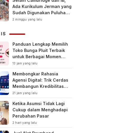
Selain Cambridge dan IB,
Ada Kurikulum Jerman yang
Sudah Digunakan Puluhan
Tahun di Indonesia
2 minggu yang lalu
NIS
Panduan Lengkap Memilih
Toko Bunga Pluit Terbaik
untuk Berbagai Momen
Spesial
13 jam yang lalu
Membongkar Rahasia
Agensi Digital: Trik Cerdas
Membangun Kredibilitas
Toko Online Baru
21 jam yang lalu
Ketika Asumsi Tidak Lagi
Cukup dalam Menghadapi
Perubahan Pasar
2 hari yang lalu