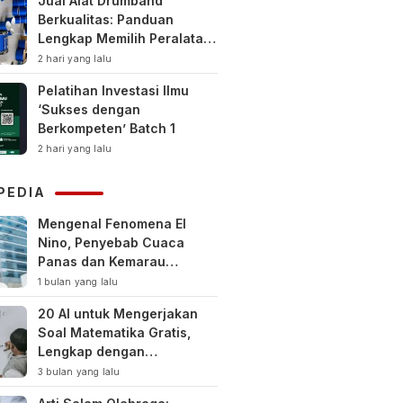
Jual Alat Drumband
Berkualitas: Panduan
Lengkap Memilih Peralatan
Drumband Terbaik untuk
2 hari yang lalu
Sekolah, Instansi, dan
Pelatihan Investasi Ilmu
Komunitas
‘Sukses dengan
Berkompeten’ Batch 1
2 hari yang lalu
PEDIA
Mengenal Fenomena El
Nino, Penyebab Cuaca
Panas dan Kemarau
Panjang
1 bulan yang lalu
20 AI untuk Mengerjakan
Soal Matematika Gratis,
Lengkap dengan
Pembahasan
3 bulan yang lalu