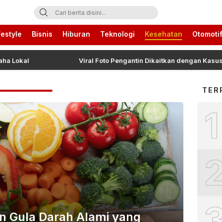
ari Ini
festyle
Bisnis
Hiburan
Teknologi
Kesehatan
Otomoti
okal
Viral Foto Pengantin Dikaitkan dengan Kasus Yank 
TER
1
 Gula Darah Alami yang