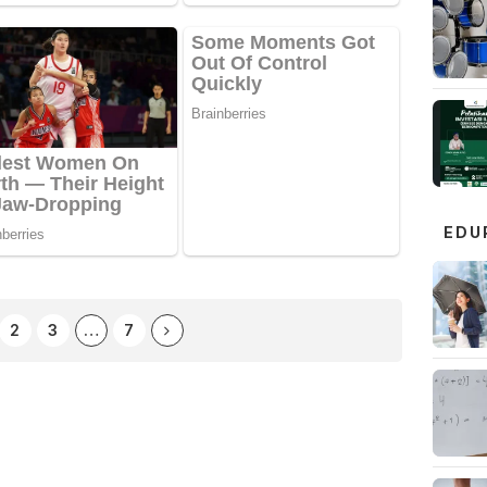
EDU
2
3
…
7