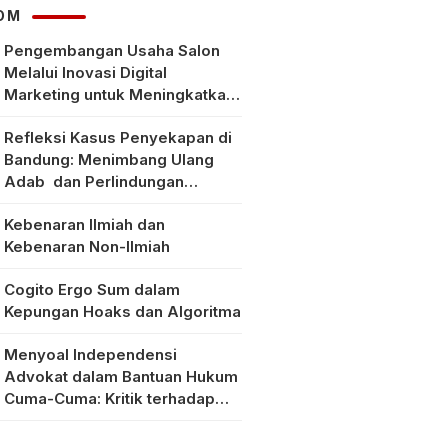
OM
Pengembangan Usaha Salon
Melalui Inovasi Digital
Marketing untuk Meningkatkan
Pendapatan Masyarakat pada
Refleksi Kasus Penyekapan di
Salon Mitra, Selong Lombok
Bandung: Menimbang Ulang
Timur
Adab dan Perlindungan
Perempuan di Era Modern
Kebenaran Ilmiah dan
Kebenaran Non-Ilmiah
Cogito Ergo Sum dalam
Kepungan Hoaks dan Algoritma
Menyoal Independensi
Advokat dalam Bantuan Hukum
Cuma-Cuma: Kritik terhadap
Implementasi Pasal 56 Ayat (1)
KUHAP