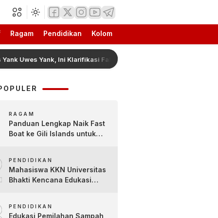
f
Ragam
Pendidikan
Kolom
Uwes Yank, Ini Klarifikasi Faktanya
FAVOR Pukau Peno
POPULER
RAGAM
Panduan Lengkap Naik Fast
Boat ke Gili Islands untuk
Pemula
2
PENDIDIKAN
Mahasiswa KKN Universitas
Bhakti Kencana Edukasi
Siswa SDN Sindur 02 Lewat
3
Program SIGERCEP
PENDIDIKAN
Edukasi Pemilahan Sampah