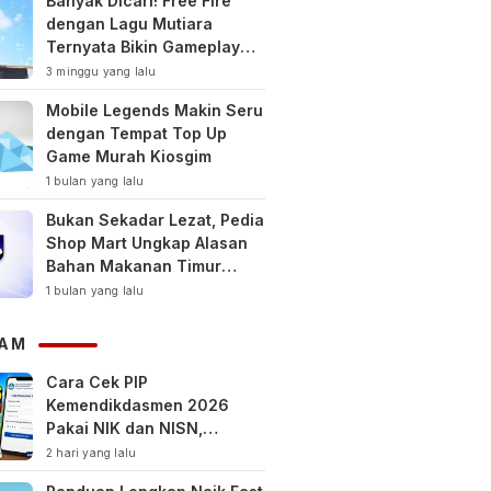
Banyak Dicari! Free Fire
dengan Lagu Mutiara
Ternyata Bikin Gameplay
Makin Keren
3 minggu yang lalu
Mobile Legends Makin Seru
dengan Tempat Top Up
Game Murah Kiosgim
1 bulan yang lalu
Bukan Sekadar Lezat, Pedia
Shop Mart Ungkap Alasan
Bahan Makanan Timur
Tengah Jadi Tren Gaya
1 bulan yang lalu
Hidup Sehat Modern
AM
Cara Cek PIP
Kemendikdasmen 2026
Pakai NIK dan NISN,
Bantuan hingga Rp1,8 Juta
2 hari yang lalu