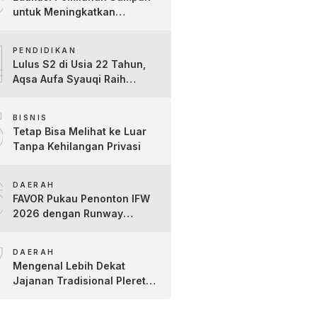
untuk Meningkatkan
Kesadaran Lingkungan Sejak
4
Dini di SDN Pacul 1 dan TK
PENDIDIKAN
Kartini
Lulus S2 di Usia 22 Tahun,
Aqsa Aufa Syauqi Raih
Predikat Cumlaude Terbaik
5
BISNIS
Tetap Bisa Melihat ke Luar
Tanpa Kehilangan Privasi
6
DAERAH
FAVOR Pukau Penonton IFW
2026 dengan Runway
Teatrikal “The Pixies Tales”
7
DAERAH
Mengenal Lebih Dekat
Jajanan Tradisional Pleret
Khas Bojonegoro Bersama
Pelaku Usaha Lokal