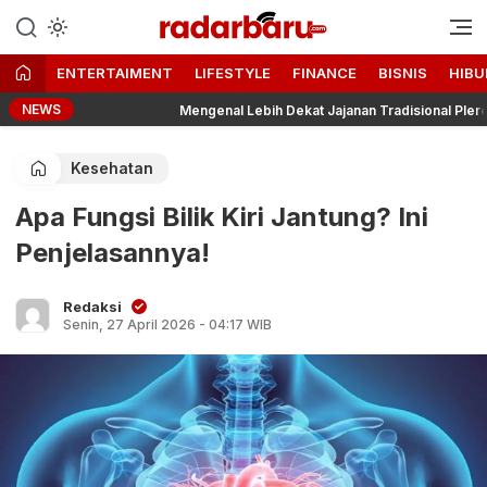
Informasi Berita Terbaru dan
radarbaru.com
Terkini Hari Ini
ENTERTAIMENT
LIFESTYLE
FINANCE
BISNIS
HIBU
NEWS
a
Mengenal Lebih Dekat Jajanan Tradisional Pleret Khas B
Kesehatan
Apa Fungsi Bilik Kiri Jantung? Ini
Penjelasannya!
Redaksi
Senin, 27 April 2026 - 04:17 WIB