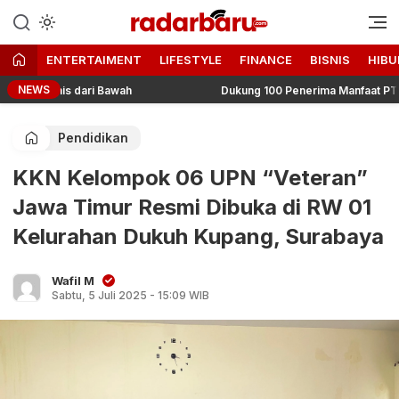
Informasi Berita Terbaru dan
radarbaru.com
Terkini Hari Ini
ENTERTAIMENT
LIFESTYLE
FINANCE
BISNIS
HIBU
NEWS
isnis dari Bawah
Dukung 100 Penerima Manfaat PT MMI Suk
Pendidikan
KKN Kelompok 06 UPN “Veteran”
Jawa Timur Resmi Dibuka di RW 01
Kelurahan Dukuh Kupang, Surabaya
Wafil M
Sabtu, 5 Juli 2025 - 15:09 WIB