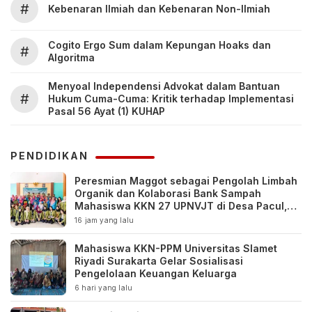
#
Kebenaran Ilmiah dan Kebenaran Non-Ilmiah
Cogito Ergo Sum dalam Kepungan Hoaks dan
#
Algoritma
Menyoal Independensi Advokat dalam Bantuan
#
Hukum Cuma-Cuma: Kritik terhadap Implementasi
Pasal 56 Ayat (1) KUHAP
PENDIDIKAN
Peresmian Maggot sebagai Pengolah Limbah
Organik dan Kolaborasi Bank Sampah
Mahasiswa KKN 27 UPNVJT di Desa Pacul,
Bojonegoro
16 jam yang lalu
Mahasiswa KKN-PPM Universitas Slamet
Riyadi Surakarta Gelar Sosialisasi
Pengelolaan Keuangan Keluarga
6 hari yang lalu