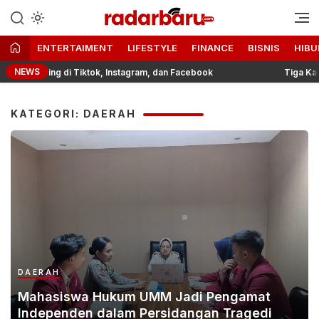
Informasi Berita Terbaru dan
radarbaru.com
Terkini Hari Ini
ENTERTAIMENT
LIFESTYLE
FINANCE
BISNIS
HIBU
NEWS
Branding di Tiktok, Instagram, dan Facebook
Tiga Kali Jat
KATEGORI: DAERAH
DAERAH
Mahasiswa Hukum UMM Jadi Pengamat
Independen dalam Persidangan Tragedi