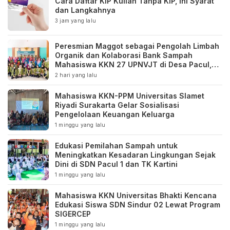
Cara Daftar KIP Kuliah Tanpa KIP, Ini Syarat
dan Langkahnya
3 jam yang lalu
Peresmian Maggot sebagai Pengolah Limbah
Organik dan Kolaborasi Bank Sampah
Mahasiswa KKN 27 UPNVJT di Desa Pacul,
Bojonegoro
2 hari yang lalu
Mahasiswa KKN-PPM Universitas Slamet
Riyadi Surakarta Gelar Sosialisasi
Pengelolaan Keuangan Keluarga
1 minggu yang lalu
Edukasi Pemilahan Sampah untuk
Meningkatkan Kesadaran Lingkungan Sejak
Dini di SDN Pacul 1 dan TK Kartini
1 minggu yang lalu
Mahasiswa KKN Universitas Bhakti Kencana
Edukasi Siswa SDN Sindur 02 Lewat Program
SIGERCEP
1 minggu yang lalu