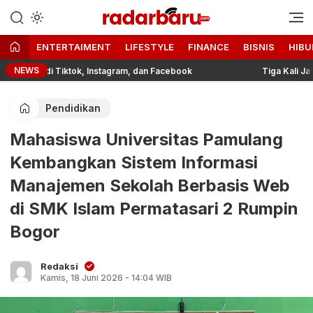
Informasi Berita Terbaru dan
radarbaru.com
Terkini Hari Ini
ENTERTAIMENT
LIFESTYLE
FINANCE
BISNIS
HIBU
NEWS
ing di Tiktok, Instagram, dan Facebook
Tiga Kali Jatuh, B
Pendidikan
Mahasiswa Universitas Pamulang
Kembangkan Sistem Informasi
Manajemen Sekolah Berbasis Web
di SMK Islam Permatasari 2 Rumpin
Bogor
Redaksi
Kamis, 18 Juni 2026 - 14:04 WIB