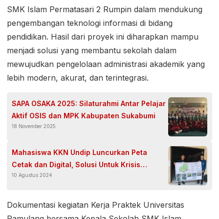
SMK Islam Permatasari 2 Rumpin dalam mendukung
pengembangan teknologi informasi di bidang
pendidikan. Hasil dari proyek ini diharapkan mampu
menjadi solusi yang membantu sekolah dalam
mewujudkan pengelolaan administrasi akademik yang
lebih modern, akurat, dan terintegrasi.
SAPA OSAKA 2025: Silaturahmi Antar Pelajar
Aktif OSIS dan MPK Kabupaten Sukabumi
18 November 2025
Mahasiswa KKN Undip Luncurkan Peta
Cetak dan Digital, Solusi Untuk Krisis
10 Agustus 2024
Sampah di Sungai Desa Banaran
Dokumentasi kegiatan Kerja Praktek Universitas
Pamulang bersama Kepala Sekolah SMK Islam