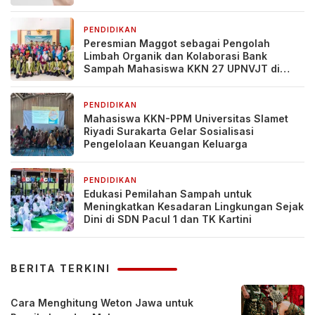
PENDIDIKAN
2 hari yang lalu
Peresmian Maggot sebagai Pengolah
Limbah Organik dan Kolaborasi Bank
Sampah Mahasiswa KKN 27 UPNVJT di
Desa Pacul, Bojonegoro
PENDIDIKAN
1 minggu yang lalu
Mahasiswa KKN-PPM Universitas Slamet
Riyadi Surakarta Gelar Sosialisasi
Pengelolaan Keuangan Keluarga
PENDIDIKAN
1 minggu yang lalu
Edukasi Pemilahan Sampah untuk
Meningkatkan Kesadaran Lingkungan Sejak
Dini di SDN Pacul 1 dan TK Kartini
BERITA TERKINI
Cara Menghitung Weton Jawa untuk