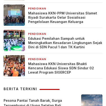
Desa Pacul, Bojonegoro
PENDIDIKAN
7 hari yang lalu
Mahasiswa KKN-PPM Universitas Slamet
Riyadi Surakarta Gelar Sosialisasi
Pengelolaan Keuangan Keluarga
PENDIDIKAN
1 minggu yang lalu
Edukasi Pemilahan Sampah untuk
Meningkatkan Kesadaran Lingkungan Sejak
Dini di SDN Pacul 1 dan TK Kartini
PENDIDIKAN
1 minggu yang lalu
Mahasiswa KKN Universitas Bhakti
Kencana Edukasi Siswa SDN Sindur 02
Lewat Program SIGERCEP
BERITA TERKINI
Pesona Pantai Tanah Barak, Surga
Tersembunyi di Ujung Selatan Bali