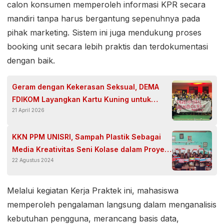
calon konsumen memperoleh informasi KPR secara
mandiri tanpa harus bergantung sepenuhnya pada
pihak marketing. Sistem ini juga mendukung proses
booking unit secara lebih praktis dan terdokumentasi
dengan baik.
Geram dengan Kekerasan Seksual, DEMA
FDIKOM Layangkan Kartu Kuning untuk
21 April 2026
KemenPPPA
KKN PPM UNISRI, Sampah Plastik Sebagai
Media Kreativitas Seni Kolase dalam Proyek
22 Agustus 2024
Penguatan Profil Pelajar Pancasila
Melalui kegiatan Kerja Praktek ini, mahasiswa
memperoleh pengalaman langsung dalam menganalisis
kebutuhan pengguna, merancang basis data,