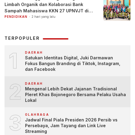
Limbah Organik dan Kolaborasi Bank
Sampah Mahasiswa KKN 27 UPNVJT di
Desa Pacul, Bojonegoro
PENDIDIKAN
2 hari yang lalu
TERPOPULER
1
DAERAH
Satukan Identitas Digital, Juki Darmawan
Fokus Bangun Branding di Tiktok, Instagram,
dan Facebook
2
DAERAH
Mengenal Lebih Dekat Jajanan Tradisional
Pleret Khas Bojonegoro Bersama Pelaku Usaha
Lokal
3
OLAHRAGA
Jadwal Final Piala Presiden 2026 Persib vs
Persebaya, Jam Tayang dan Link Live
Streaming