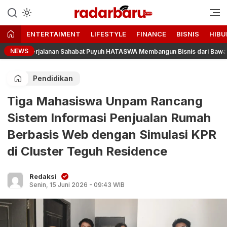
Informasi Berita Terbaru dan
radarbaru.com
Terkini Hari Ini
ENTERTAIMENT
LIFESTYLE
FINANCE
BISNIS
HIBU
NEWS
uh: Perjalanan Sahabat Puyuh HATASWA Membangun Bisnis dari Bawah
Pendidikan
Tiga Mahasiswa Unpam Rancang
Sistem Informasi Penjualan Rumah
Berbasis Web dengan Simulasi KPR
di Cluster Teguh Residence
Redaksi
Senin, 15 Juni 2026 - 09:43 WIB