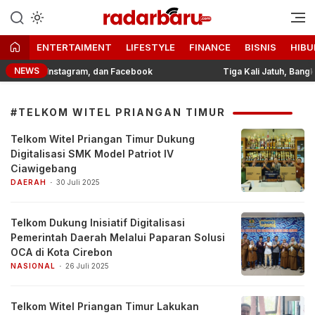
Informasi Berita Terbaru dan
radarbaru.com
Terkini Hari Ini
ENTERTAIMENT
LIFESTYLE
FINANCE
BISNIS
HIBU
NEWS
iktok, Instagram, dan Facebook
Tiga Kali Jatuh, Bangkit 
#TELKOM WITEL PRIANGAN TIMUR
Telkom Witel Priangan Timur Dukung
Digitalisasi SMK Model Patriot IV
Ciawigebang
DAERAH
30 Juli 2025
Telkom Dukung Inisiatif Digitalisasi
Pemerintah Daerah Melalui Paparan Solusi
OCA di Kota Cirebon
NASIONAL
26 Juli 2025
Telkom Witel Priangan Timur Lakukan