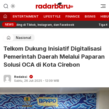
Informasi Berita Terbaru dan
radarbaru.com
Terkini Hari Ini
ENTERTAIMENT
LIFESTYLE
FINANCE
BISNIS
HIBU
NEWS
Branding di Tiktok, Instagram, dan Facebook
Tiga Kali Jatu
Nasional
Telkom Dukung Inisiatif Digitalisasi
Pemerintah Daerah Melalui Paparan
Solusi OCA di Kota Cirebon
Redaksi
Sabtu, 26 Juli 2025 - 12:09 WIB