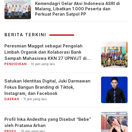
Kemendagri Gelar Aksi Indonesia ASRI di
Malang, Libatkan 1.000 Peserta dan
Perkuat Peran Satpol PP
BERITA TERKINI
Peresmian Maggot sebagai Pengolah
Limbah Organik dan Kolaborasi Bank
Sampah Mahasiswa KKN 27 UPNVJT di
Desa Pacul, Bojonegoro
PENDIDIKAN
10 jam yang lalu
Satukan Identitas Digital, Juki Darmawan
Fokus Bangun Branding di Tiktok,
Instagram, dan Facebook
DAERAH
11 jam yang lalu
Profil Inka Andestha yang Disebut “Bebe”
oleh Pratama Arhan
PROFIL
15 jam yang lalu