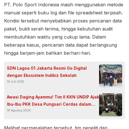
PT. Polo Sport Indonesia masih menggunakan metode
manual seperti buku log dan file spreadsheet terpisah.
Kondisi tersebut menyebabkan proses pencarian data
paket, bukti serah terima, hingga kebutuhan audit
membutuhkan waktu yang cukup lama. Dalam
beberapa kasus, pencarian data dapat berlangsung
hingga berjam-jam bahkan berhari-hari.
SDN Lagoa 01 Jakarta Resmi Go Digital
dengan Ekosistem Indibiz Sekolah
16 Juli 2025
Awasi Daging Ayammu! Tim II KKN UNDIP Ajak
Ibu-Ibu PKK Desa Pungsari Cerdas dalam
18 Agustus 2024
Memilih Daging Ayam ASUH
Melihat permasalahan tersebut, tim peneliti dari