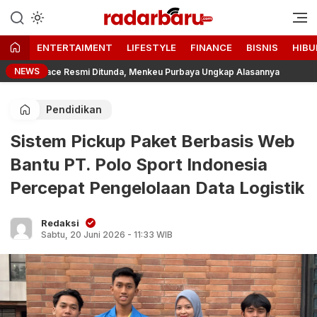
Informasi Berita Terbaru dan
radarbaru.com
Terkini Hari Ini
ENTERTAIMENT
LIFESTYLE
FINANCE
BISNIS
HIBU
NEWS
lace Resmi Ditunda, Menkeu Purbaya Ungkap Alasannya
Men
Pendidikan
Sistem Pickup Paket Berbasis Web
Bantu PT. Polo Sport Indonesia
Percepat Pengelolaan Data Logistik
Redaksi
Sabtu, 20 Juni 2026 - 11:33 WIB