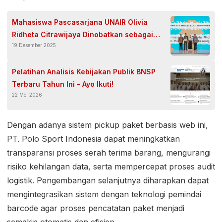
Mahasiswa Pascasarjana UNAIR Olivia
Ridheta Citrawijaya Dinobatkan sebagai
19 Desember 2025
Awardee Beasiswa Komdigi Berprestasi
2025
Pelatihan Analisis Kebijakan Publik BNSP
Terbaru Tahun Ini – Ayo Ikuti!
22 Mei 2026
Dengan adanya sistem pickup paket berbasis web ini,
PT. Polo Sport Indonesia dapat meningkatkan
transparansi proses serah terima barang, mengurangi
risiko kehilangan data, serta mempercepat proses audit
logistik. Pengembangan selanjutnya diharapkan dapat
mengintegrasikan sistem dengan teknologi pemindai
barcode agar proses pencatatan paket menjadi