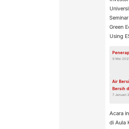
Univers
Seminar 
Green E
Using ES
Penerap
9 Mei 202
Air Ber
Bersih 
7 Januari 
Acara i
di Aula