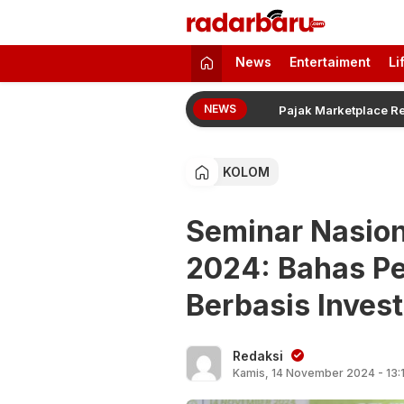
radarbaru.com
Informasi Berita Terbaru dan Terkini H
News
Entertaiment
Li
NEWS
apat Tambahan Rp500 Juta
Pajak Marketplace Resmi D
KOLOM
Seminar Nasion
2024: Bahas P
Berbasis Invest
Redaksi
Kamis, 14 November 2024 - 13: