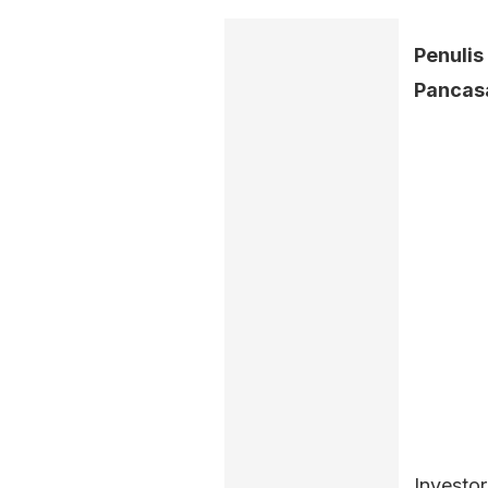
Penulis 
Pancasa
Investo