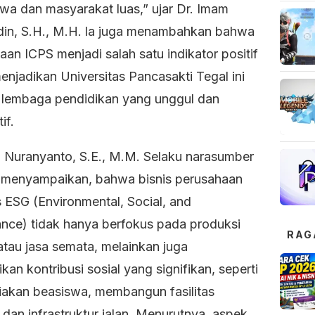
wa dan masyarakat luas,” ujar Dr. Imam
in, S.H., M.H. la juga menambahkan bahwa
an ICPS menjadi salah satu indikator positif
njadikan Universitas Pancasakti Tegal ini
 lembaga pendidikan yang unggul dan
if.
Nuranyanto, S.E., M.M. Selaku narasumber
 menyampaikan, bahwa bisnis perusahaan
 ESG (Environmental, Social, and
nce) tidak hanya berfokus pada produksi
RAG
atau jasa semata, melainkan juga
an kontribusi sosial yang signifikan, seperti
akan beasiswa, membangun fasilitas
, dan infrastruktur jalan. Menurutnya, aspek