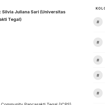
KOL
: Silvia Juliana Sari (Universitas
kti Tegal)
#
#
#
#
#
r Community Pancasakti Tegal (ICPS)