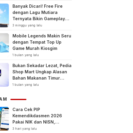
Banyak Dicari! Free Fire
dengan Lagu Mutiara
Ternyata Bikin Gameplay
Makin Keren
3 minggu yang lalu
Mobile Legends Makin Seru
dengan Tempat Top Up
Game Murah Kiosgim
1 bulan yang lalu
Bukan Sekadar Lezat, Pedia
Shop Mart Ungkap Alasan
Bahan Makanan Timur
Tengah Jadi Tren Gaya
1 bulan yang lalu
Hidup Sehat Modern
AM
Cara Cek PIP
Kemendikdasmen 2026
Pakai NIK dan NISN,
Bantuan hingga Rp1,8 Juta
3 hari yang lalu