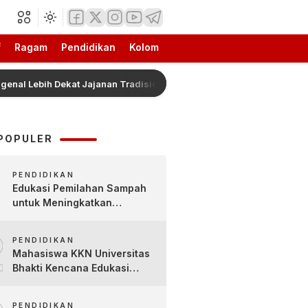
f
Ragam
Pendidikan
Kolom
Lebih Dekat Jajanan Tradisional Pleret Khas Bojonegoro Bersama Pe
POPULER
PENDIDIKAN
Edukasi Pemilahan Sampah
untuk Meningkatkan
Kesadaran Lingkungan Sejak
2
Dini di SDN Pacul 1 dan TK
PENDIDIKAN
Kartini
Mahasiswa KKN Universitas
Bhakti Kencana Edukasi
Siswa SDN Sindur 02 Lewat
Program SIGERCEP
PENDIDIKAN