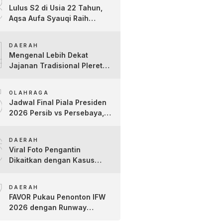
3
Lulus S2 di Usia 22 Tahun,
Aqsa Aufa Syauqi Raih
Predikat Cumlaude Terbaik
4
DAERAH
Mengenal Lebih Dekat
Jajanan Tradisional Pleret
Khas Bojonegoro Bersama
5
Pelaku Usaha Lokal
OLAHRAGA
Jadwal Final Piala Presiden
2026 Persib vs Persebaya,
Jam Tayang dan Link Live
6
Streaming
DAERAH
Viral Foto Pengantin
Dikaitkan dengan Kasus
Yank Uwes Yank, Ini
7
Klarifikasi Faktanya
DAERAH
FAVOR Pukau Penonton IFW
2026 dengan Runway
Teatrikal “The Pixies Tales”