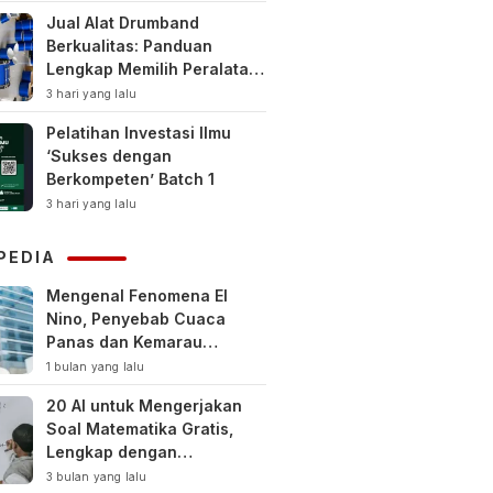
Jual Alat Drumband
Berkualitas: Panduan
Lengkap Memilih Peralatan
Drumband Terbaik untuk
3 hari yang lalu
Sekolah, Instansi, dan
Pelatihan Investasi Ilmu
Komunitas
‘Sukses dengan
Berkompeten’ Batch 1
3 hari yang lalu
PEDIA
Mengenal Fenomena El
Nino, Penyebab Cuaca
Panas dan Kemarau
Panjang
1 bulan yang lalu
20 AI untuk Mengerjakan
Soal Matematika Gratis,
Lengkap dengan
Pembahasan
3 bulan yang lalu