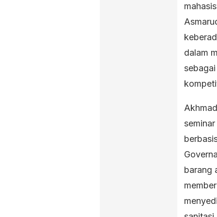
mahasis
Asmarud
keberada
dalam me
sebagai
kompetit
Akhmad 
seminar
berbasis
Governa
barang 
memberik
menyedi
sanitasi