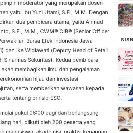
ipimpin moderator yang merupakan dosen
en yaitu Ibu Yuni Utami, S.E., M.M. Dengan
irkan dua pembicara utama, yaitu Ahmad
nto, S.E., M.M., CWM® CIB® (Senior Officer
BIS
Perwakilan Bursa Efek Indonesia Jawa
1) dan Ike Widiawati (Deputy Head of Retail
h Sinarmas Sekuritas). Kedua pembicara
t akan membagikan ilmu dan pengalaman
perekonomian hijau dan investasi
njutan, serta memberikan wawasan kepada
erta tentang prinsip ESG.
imulai pukul 08:00 pagi dan berlangsung
iang hari, diikuti oleh 200 peserta yang
dari mahasiswa, akademisi, praktisi keuangan,