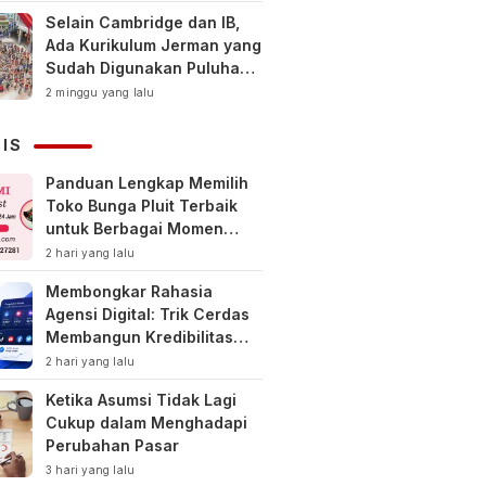
Selain Cambridge dan IB,
Ada Kurikulum Jerman yang
Sudah Digunakan Puluhan
Tahun di Indonesia
2 minggu yang lalu
NIS
Panduan Lengkap Memilih
Toko Bunga Pluit Terbaik
untuk Berbagai Momen
Spesial
2 hari yang lalu
Membongkar Rahasia
Agensi Digital: Trik Cerdas
Membangun Kredibilitas
Toko Online Baru
2 hari yang lalu
Ketika Asumsi Tidak Lagi
Cukup dalam Menghadapi
Perubahan Pasar
3 hari yang lalu