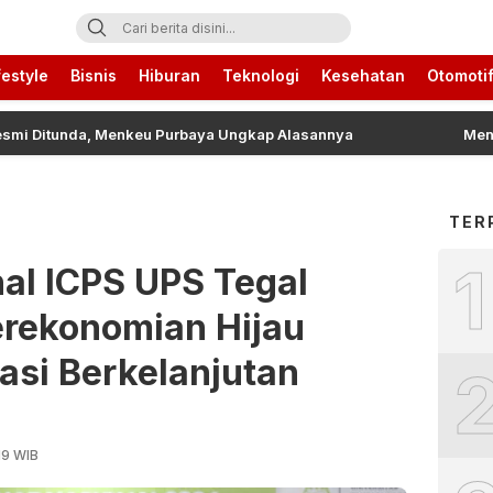
ari Ini
festyle
Bisnis
Hiburan
Teknologi
Kesehatan
Otomoti
itunda, Menkeu Purbaya Ungkap Alasannya
Mengenal 
TER
1
al ICPS UPS Tegal
erekonomian Hijau
asi Berkelanjutan
19 WIB