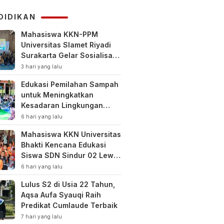
KUHAP
DIDIKAN
Mahasiswa KKN-PPM
Universitas Slamet Riyadi
Surakarta Gelar Sosialisasi
Pengelolaan Keuangan
3 hari yang lalu
Keluarga
Edukasi Pemilahan Sampah
untuk Meningkatkan
Kesadaran Lingkungan
Sejak Dini di SDN Pacul 1
6 hari yang lalu
dan TK Kartini
Mahasiswa KKN Universitas
Bhakti Kencana Edukasi
Siswa SDN Sindur 02 Lewat
Program SIGERCEP
6 hari yang lalu
Lulus S2 di Usia 22 Tahun,
Aqsa Aufa Syauqi Raih
Predikat Cumlaude Terbaik
7 hari yang lalu