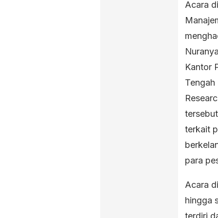
Acara d
Manajem
menghad
Nuranya
Kantor 
Tengah 
Researc
tersebu
terkait 
berkela
para pes
Acara d
hingga s
terdiri 