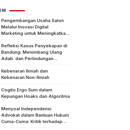
OM
Pengembangan Usaha Salon
Melalui Inovasi Digital
Marketing untuk Meningkatkan
Pendapatan Masyarakat pada
Refleksi Kasus Penyekapan di
Salon Mitra, Selong Lombok
Bandung: Menimbang Ulang
Timur
Adab dan Perlindungan
Perempuan di Era Modern
Kebenaran Ilmiah dan
Kebenaran Non-Ilmiah
Cogito Ergo Sum dalam
Kepungan Hoaks dan Algoritma
Menyoal Independensi
Advokat dalam Bantuan Hukum
Cuma-Cuma: Kritik terhadap
Implementasi Pasal 56 Ayat (1)