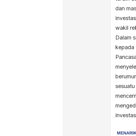
dan mas
investa
wakil re
Dalam s
kepada 
Pancasa
menyele
berumur 
sesuatu
mencerm
mengedu
investas