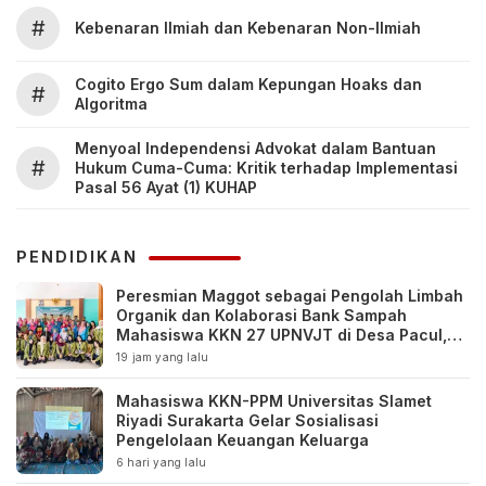
#
Kebenaran Ilmiah dan Kebenaran Non-Ilmiah
Cogito Ergo Sum dalam Kepungan Hoaks dan
#
Algoritma
Menyoal Independensi Advokat dalam Bantuan
#
Hukum Cuma-Cuma: Kritik terhadap Implementasi
Pasal 56 Ayat (1) KUHAP
PENDIDIKAN
Peresmian Maggot sebagai Pengolah Limbah
Organik dan Kolaborasi Bank Sampah
Mahasiswa KKN 27 UPNVJT di Desa Pacul,
Bojonegoro
19 jam yang lalu
Mahasiswa KKN-PPM Universitas Slamet
Riyadi Surakarta Gelar Sosialisasi
Pengelolaan Keuangan Keluarga
6 hari yang lalu