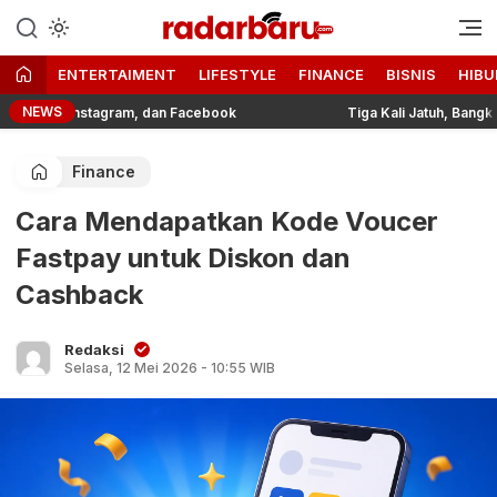
Informasi Berita Terbaru dan
radarbaru.com
Terkini Hari Ini
ENTERTAIMENT
LIFESTYLE
FINANCE
BISNIS
HIBU
NEWS
k, Instagram, dan Facebook
Tiga Kali Jatuh, Bangkit deng
Finance
Cara Mendapatkan Kode Voucer
Fastpay untuk Diskon dan
Cashback
Redaksi
Selasa, 12 Mei 2026 - 10:55 WIB