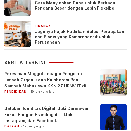
Cara Menyiapkan Dana untuk Berbagai
Rencana Besar dengan Lebih Fleksibel
FINANCE
2 bulan yang lalu
Jagonya Pajak Hadirkan Solusi Perpajakan
dan Bisnis yang Komprehensif untuk
Perusahaan
BERITA TERKINI
Peresmian Maggot sebagai Pengolah
Limbah Organik dan Kolaborasi Bank
Sampah Mahasiswa KKN 27 UPNVJT di
Desa Pacul, Bojonegoro
PENDIDIKAN
19 jam yang lalu
Satukan Identitas Digital, Juki Darmawan
Fokus Bangun Branding di Tiktok,
Instagram, dan Facebook
DAERAH
19 jam yang lalu