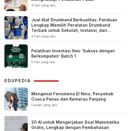
4 hari yang lalu
Jual Alat Drumband Berkualitas: Panduan
Lengkap Memilih Peralatan Drumband
Terbaik untuk Sekolah, Instansi, dan
Komunitas
4 hari yang lalu
Pelatihan Investasi Ilmu ‘Sukses dengan
Berkompeten’ Batch 1
5 hari yang lalu
EDUPEDIA
Mengenal Fenomena El Nino, Penyebab
Cuaca Panas dan Kemarau Panjang
1 bulan yang lalu
20 AI untuk Mengerjakan Soal Matematika
Gratis, Lengkap dengan Pembahasan