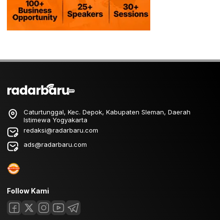
Caturtunggal, Kec. Depok, Kabupaten Sleman, Daerah
Istimewa Yogyakarta
redaksi@radarbaru.com
ads@radarbaru.com
Follow Kami