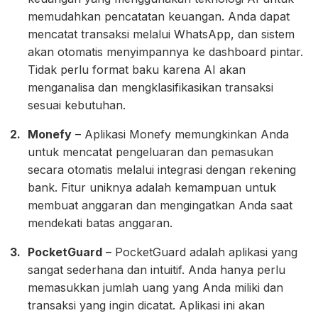
memudahkan pencatatan keuangan. Anda dapat
mencatat transaksi melalui WhatsApp, dan sistem
akan otomatis menyimpannya ke dashboard pintar.
Tidak perlu format baku karena AI akan
menganalisa dan mengklasifikasikan transaksi
sesuai kebutuhan.
Monefy
– Aplikasi Monefy memungkinkan Anda
untuk mencatat pengeluaran dan pemasukan
secara otomatis melalui integrasi dengan rekening
bank. Fitur uniknya adalah kemampuan untuk
membuat anggaran dan mengingatkan Anda saat
mendekati batas anggaran.
PocketGuard
– PocketGuard adalah aplikasi yang
sangat sederhana dan intuitif. Anda hanya perlu
memasukkan jumlah uang yang Anda miliki dan
transaksi yang ingin dicatat. Aplikasi ini akan