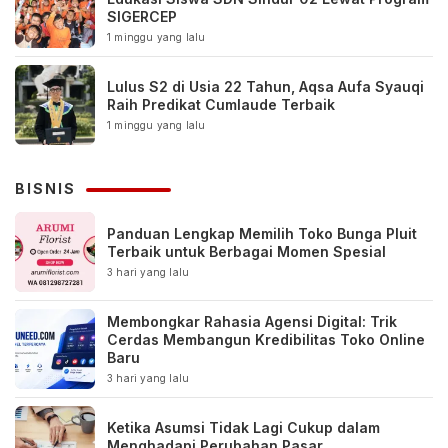
SIGERCEP
1 minggu yang lalu
Lulus S2 di Usia 22 Tahun, Aqsa Aufa Syauqi
Raih Predikat Cumlaude Terbaik
1 minggu yang lalu
BISNIS
Panduan Lengkap Memilih Toko Bunga Pluit
Terbaik untuk Berbagai Momen Spesial
3 hari yang lalu
Membongkar Rahasia Agensi Digital: Trik
Cerdas Membangun Kredibilitas Toko Online
Baru
3 hari yang lalu
Ketika Asumsi Tidak Lagi Cukup dalam
Menghadapi Perubahan Pasar