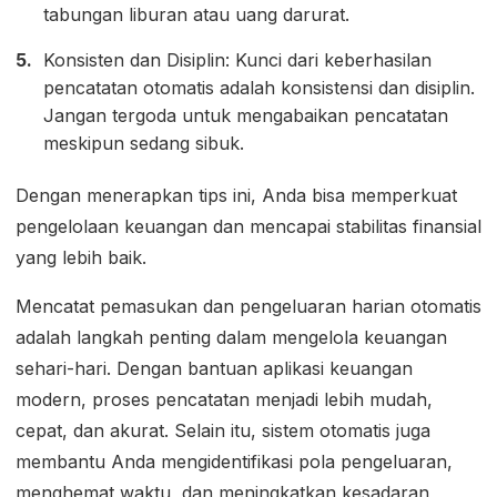
tabungan liburan atau uang darurat.
Konsisten dan Disiplin: Kunci dari keberhasilan
pencatatan otomatis adalah konsistensi dan disiplin.
Jangan tergoda untuk mengabaikan pencatatan
meskipun sedang sibuk.
Dengan menerapkan tips ini, Anda bisa memperkuat
pengelolaan keuangan dan mencapai stabilitas finansial
yang lebih baik.
Mencatat pemasukan dan pengeluaran harian otomatis
adalah langkah penting dalam mengelola keuangan
sehari-hari. Dengan bantuan aplikasi keuangan
modern, proses pencatatan menjadi lebih mudah,
cepat, dan akurat. Selain itu, sistem otomatis juga
membantu Anda mengidentifikasi pola pengeluaran,
menghemat waktu, dan meningkatkan kesadaran