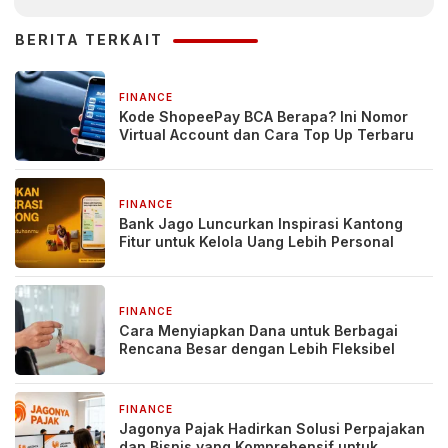
BERITA TERKAIT
FINANCE
2 minggu yang lalu
Kode ShopeePay BCA Berapa? Ini Nomor
Virtual Account dan Cara Top Up Terbaru
FINANCE
4 minggu yang lalu
Bank Jago Luncurkan Inspirasi Kantong
Fitur untuk Kelola Uang Lebih Personal
FINANCE
1 bulan yang lalu
Cara Menyiapkan Dana untuk Berbagai
Rencana Besar dengan Lebih Fleksibel
FINANCE
2 bulan yang lalu
Jagonya Pajak Hadirkan Solusi Perpajakan
dan Bisnis yang Komprehensif untuk