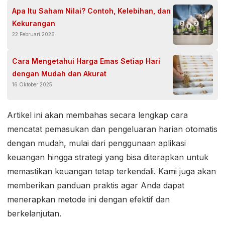
Apa Itu Saham Nilai? Contoh, Kelebihan, dan
Kekurangan
22 Februari 2026
Cara Mengetahui Harga Emas Setiap Hari
dengan Mudah dan Akurat
16 Oktober 2025
Artikel ini akan membahas secara lengkap cara
mencatat pemasukan dan pengeluaran harian otomatis
dengan mudah, mulai dari penggunaan aplikasi
keuangan hingga strategi yang bisa diterapkan untuk
memastikan keuangan tetap terkendali. Kami juga akan
memberikan panduan praktis agar Anda dapat
menerapkan metode ini dengan efektif dan
berkelanjutan.