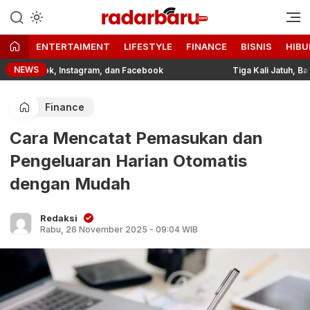
Informasi Berita Terbaru dan
radarbaru.com
Terkini Hari Ini
ENTERTAIMENT
LIFESTYLE
FINANCE
BISNIS
HIBU
NEWS
ktok, Instagram, dan Facebook
Tiga Kali Jatuh, Bangkit d
Finance
Cara Mencatat Pemasukan dan
Pengeluaran Harian Otomatis
dengan Mudah
Redaksi
Rabu, 26 November 2025 - 09:04 WIB