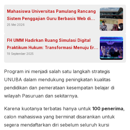
Mahasiswa Universitas Pamulang Rancang
Sistem Penggajian Guru Berbasis Web di
25 Mei 2026
SMK Islam Iqro Pasar Kemis
FH UMM Hadirkan Ruang Simulasi Digital
Praktikum Hukum: Transformasi Menuju Era
19 September 2025
Pembelajaran Hukum Modern
Program ini menjadi salah satu langkah strategis
UNUBA dalam mendukung peningkatan kualitas
pendidikan dan pemerataan kesempatan belajar di
wilayah Pasuruan dan sekitarnya.
Karena kuotanya terbatas hanya untuk
100 penerima
,
calon mahasiswa yang berminat disarankan untuk
segera mendaftarkan diri sebelum seluruh kursi