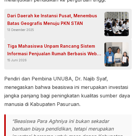
Dari Daerah ke Instansi Pusat, Menembus
Batas Geografis Menuju PKN STAN
13 Desember 2025
Tiga Mahasiswa Unpam Rancang Sistem
Informasi Penjualan Rumah Berbasis Web
15 Juni 2026
dengan Simulasi KPR di Cluster Teguh
Residence
Pendiri dan Pembina UNUBA, Dr. Najib Syaf,
menegaskan bahwa beasiswa ini merupakan investasi
jangka panjang bagi peningkatan kualitas sumber daya
manusia di Kabupaten Pasuruan.
“Beasiswa Para Aghniya ini bukan sekadar
bantuan biaya pendidikan, tetapi merupakan