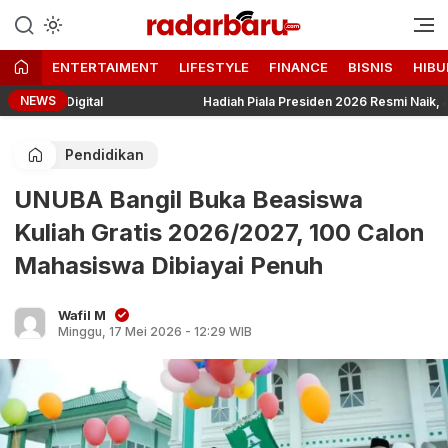
Informasi Berita Terbaru dan
radarbaru.com
Terkini Hari Ini
ENTERTAIMENT
LIFESTYLE
FINANCE
BISNIS
HIBU
NEWS
igital
Hadiah Piala Presiden 2026 Resmi Naik, Juara 2 hi
Pendidikan
UNUBA Bangil Buka Beasiswa
Kuliah Gratis 2026/2027, 100 Calon
Mahasiswa Dibiayai Penuh
Wafil M
Minggu, 17 Mei 2026 - 12:29 WIB