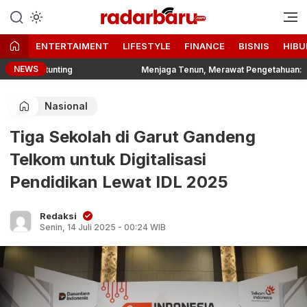
Informasi Berita Terbaru dan
radarbaru.com
Terkini Hari Ini
ENTERTAIMENT
LIFESTYLE
FINANCE
BISNIS
HIBU
NEWS
Stunting
Menjaga Tenun, Merawat Pengetahuan: Dari Tradisi 
Nasional
Tiga Sekolah di Garut Gandeng
Telkom untuk Digitalisasi
Pendidikan Lewat IDL 2025
Redaksi
Senin, 14 Juli 2025 - 00:24 WIB