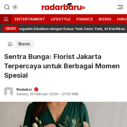
Informasi Berita Terbaru dan
radarbaru.com
Terkini Hari Ini
ENTERTAIMENT
LIFESTYLE
FINANCE
BISNIS
HIBU
NEWS
 Pengantin Dikaitkan dengan Kasus Yank Uwes Yank, Ini Klarifikasi Faktanya
Bisnis
Sentra Bunga: Florist Jakarta
Terpercaya untuk Berbagai Momen
Spesial
Redaksi
Selasa, 10 Februari 2026 - 21:55 WIB