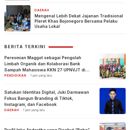
DAERAH
3 hari yang lalu
Mengenal Lebih Dekat Jajanan Tradisional
Pleret Khas Bojonegoro Bersama Pelaku
Usaha Lokal
BERITA TERKINI
Peresmian Maggot sebagai Pengolah
Limbah Organik dan Kolaborasi Bank
Sampah Mahasiswa KKN 27 UPNVJT di
Desa Pacul, Bojonegoro
PENDIDIKAN
1 jam yang lalu
Satukan Identitas Digital, Juki Darmawan
Fokus Bangun Branding di Tiktok,
Instagram, dan Facebook
DAERAH
1 jam yang lalu
Profil Inka Andestha yang Disebut “Bebe”