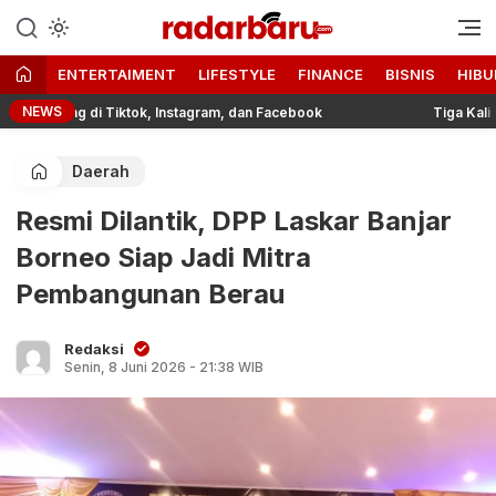
Informasi Berita Terbaru dan
radarbaru.com
Terkini Hari Ini
ENTERTAIMENT
LIFESTYLE
FINANCE
BISNIS
HIBU
NEWS
nding di Tiktok, Instagram, dan Facebook
Tiga Kali Jatuh,
Daerah
Resmi Dilantik, DPP Laskar Banjar
Borneo Siap Jadi Mitra
Pembangunan Berau
Redaksi
Senin, 8 Juni 2026 - 21:38 WIB