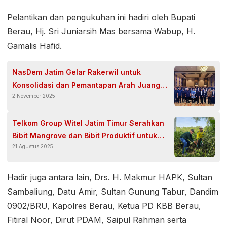
Pelantikan dan pengukuhan ini hadiri oleh Bupati
Berau, Hj. Sri Juniarsih Mas bersama Wabup, H.
Gamalis Hafid.
NasDem Jatim Gelar Rakerwil untuk
Konsolidasi dan Pemantapan Arah Juang
2 November 2025
Menuju 2029
Telkom Group Witel Jatim Timur Serahkan
Bibit Mangrove dan Bibit Produktif untuk
21 Agustus 2025
Warga Dusun Kepetingan Sidoarjo
Hadir juga antara lain, Drs. H. Makmur HAPK, Sultan
Sambaliung, Datu Amir, Sultan Gunung Tabur, Dandim
0902/BRU, Kapolres Berau, Ketua PD KBB Berau,
Fitiral Noor, Dirut PDAM, Saipul Rahman serta