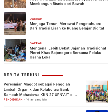
Membangun Bisnis dari Bawah
DAERAH
2 hari yang lalu
Menjaga Tenun, Merawat Pengetahuan:
Dari Tradisi Lisan ke Ruang Belajar Digital
DAERAH
4 hari yang lalu
Mengenal Lebih Dekat Jajanan Tradisional
Pleret Khas Bojonegoro Bersama Pelaku
Usaha Lokal
BERITA TERKINI
Peresmian Maggot sebagai Pengolah
Limbah Organik dan Kolaborasi Bank
Sampah Mahasiswa KKN 27 UPNVJT di
Desa Pacul, Bojonegoro
PENDIDIKAN
16 jam yang lalu