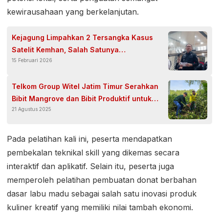
kewirausahaan yang berkelanjutan.
Kejagung Limpahkan 2 Tersangka Kasus
Satelit Kemhan, Salah Satunya
15 Februari 2026
Purnawirawan Bintang Dua
Telkom Group Witel Jatim Timur Serahkan
Bibit Mangrove dan Bibit Produktif untuk
21 Agustus 2025
Warga Dusun Kepetingan Sidoarjo
Pada pelatihan kali ini, peserta mendapatkan
pembekalan teknikal skill yang dikemas secara
interaktif dan aplikatif. Selain itu, peserta juga
memperoleh pelatihan pembuatan donat berbahan
dasar labu madu sebagai salah satu inovasi produk
kuliner kreatif yang memiliki nilai tambah ekonomi.