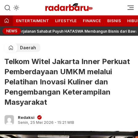
Informasi Berita Terbaru dan
radarbaru.com
Terkini Hari Ini
ENTERTAIMENT
LIFESTYLE
FINANCE
BISNIS
HIBU
NEWS
uh: Perjalanan Sahabat Puyuh HATASWA Membangun Bisnis dari Bawah
Daerah
Telkom Witel Jakarta Inner Perkuat
Pemberdayaan UMKM melalui
Pelatihan Inovasi Kuliner dan
Pengembangan Keterampilan
Masyarakat
Redaksi
Senin, 25 Mei 2026 - 15:21 WIB