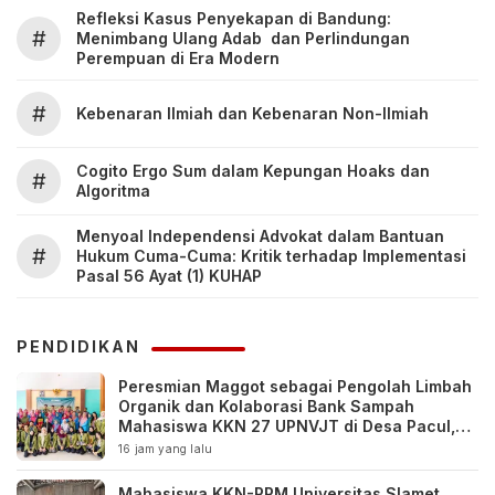
Refleksi Kasus Penyekapan di Bandung:
#
Menimbang Ulang Adab dan Perlindungan
Perempuan di Era Modern
#
Kebenaran Ilmiah dan Kebenaran Non-Ilmiah
Cogito Ergo Sum dalam Kepungan Hoaks dan
#
Algoritma
Menyoal Independensi Advokat dalam Bantuan
#
Hukum Cuma-Cuma: Kritik terhadap Implementasi
Pasal 56 Ayat (1) KUHAP
PENDIDIKAN
Peresmian Maggot sebagai Pengolah Limbah
Organik dan Kolaborasi Bank Sampah
Mahasiswa KKN 27 UPNVJT di Desa Pacul,
Bojonegoro
16 jam yang lalu
Mahasiswa KKN-PPM Universitas Slamet