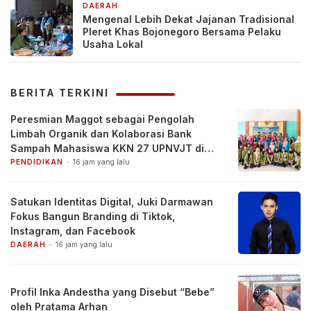
DAERAH
4 hari yang lalu
Mengenal Lebih Dekat Jajanan Tradisional
Pleret Khas Bojonegoro Bersama Pelaku
Usaha Lokal
BERITA TERKINI
Peresmian Maggot sebagai Pengolah
Limbah Organik dan Kolaborasi Bank
Sampah Mahasiswa KKN 27 UPNVJT di
Desa Pacul, Bojonegoro
PENDIDIKAN
16 jam yang lalu
Satukan Identitas Digital, Juki Darmawan
Fokus Bangun Branding di Tiktok,
Instagram, dan Facebook
DAERAH
16 jam yang lalu
Profil Inka Andestha yang Disebut “Bebe”
oleh Pratama Arhan