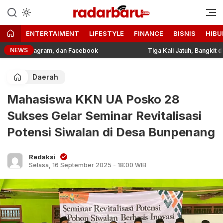
Informasi Berita Terbaru dan
radarbaru.com
Terkini Hari Ini
ENTERTAIMENT
LIFESTYLE
FINANCE
BISNIS
HIBU
NEWS
, Instagram, dan Facebook
Tiga Kali Jatuh, Bangkit dengan
Daerah
Mahasiswa KKN UA Posko 28
Sukses Gelar Seminar Revitalisasi
Potensi Siwalan di Desa Bunpenang
Redaksi
Selasa, 16 September 2025 - 18:00 WIB