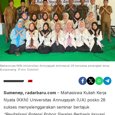
Mahasiswa KKN Universitas Annuqayah kelompok 28 bersama perangkat desa
Bunpenang. (Foto: Dok/Ist).
Sumenep, radarbaru.com
– Mahasiswa Kuliah Kerja
Nyata (KKN) Universitas Annuqayah (UA) posko 28
sukses menyelenggarakan seminar bertajuk
“Revitalisasi Potensi Pohon Siwalan Berbasis Inovasi