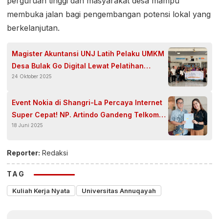
perguruan tinggi dan masyarakat desa mampu
membuka jalan bagi pengembangan potensi lokal yang
berkelanjutan.
Magister Akuntansi UNJ Latih Pelaku UMKM
Desa Bulak Go Digital Lewat Pelatihan
24 Oktober 2025
Laporan Keuangan dan Marketing Online
Event Nokia di Shangri-La Percaya Internet
Super Cepat! NP. Artindo Gandeng Telkom
18 Juni 2025
Pakai Astinet
Reporter:
Redaksi
TAG
Kuliah Kerja Nyata
Universitas Annuqayah