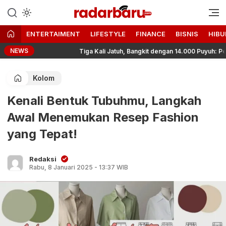
Informasi Berita Terbaru dan
radarbaru.com
Terkini Hari Ini
ENTERTAIMENT
LIFESTYLE
FINANCE
BISNIS
HIBU
NEWS
Tiga Kali Jatuh, Bangkit dengan 14.000 Puyuh: Perjalan
Kolom
Kenali Bentuk Tubuhmu, Langkah
Awal Menemukan Resep Fashion
yang Tepat!
Redaksi
Rabu, 8 Januari 2025 - 13:37 WIB