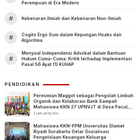
Perempuan di Era Modern
#
Kebenaran Ilmiah dan Kebenaran Non-Ilmiah
Cogito Ergo Sum dalam Kepungan Hoaks dan
#
Algoritma
Menyoal Independensi Advokat dalam Bantuan
#
Hukum Cuma-Cuma: Kritik terhadap Implementasi
Pasal 56 Ayat (1) KUHAP
PENDIDIKAN
Peresmian Maggot sebagai Pengolah Limbah
Organik dan Kolaborasi Bank Sampah
Mahasiswa KKN 27 UPNVJT di Desa Pacul,
Bojonegoro
3 jam yang lalu
Mahasiswa KKN-PPM Universitas Slamet
Riyadi Surakarta Gelar Sosialisasi
Pengelolaan Keuangan Keluarga