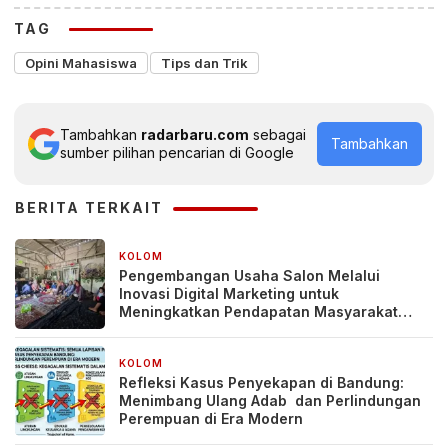
TAG
Opini Mahasiswa
Tips dan Trik
Tambahkan
radarbaru.com
sebagai
Tambahkan
sumber pilihan pencarian di Google
BERITA TERKAIT
KOLOM
4 minggu yang lalu
Pengembangan Usaha Salon Melalui
Inovasi Digital Marketing untuk
Meningkatkan Pendapatan Masyarakat
pada Salon Mitra, Selong Lombok Timur
KOLOM
1 bulan yang lalu
Refleksi Kasus Penyekapan di Bandung:
Menimbang Ulang Adab dan Perlindungan
Perempuan di Era Modern