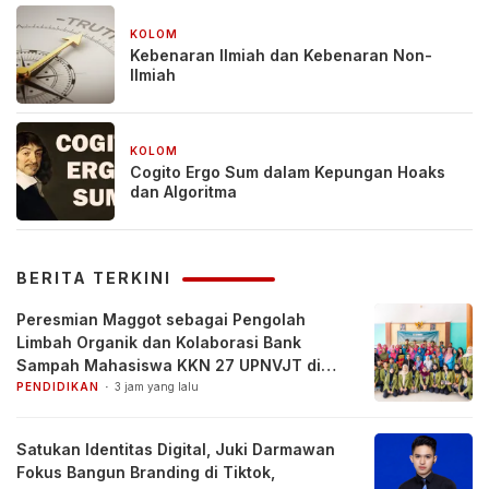
KOLOM
2 bulan yang lalu
Kebenaran Ilmiah dan Kebenaran Non-
Ilmiah
KOLOM
2 bulan yang lalu
Cogito Ergo Sum dalam Kepungan Hoaks
dan Algoritma
BERITA TERKINI
Peresmian Maggot sebagai Pengolah
Limbah Organik dan Kolaborasi Bank
Sampah Mahasiswa KKN 27 UPNVJT di
Desa Pacul, Bojonegoro
PENDIDIKAN
3 jam yang lalu
Satukan Identitas Digital, Juki Darmawan
Fokus Bangun Branding di Tiktok,