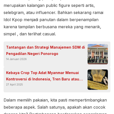
merupakan kalangan public figure seperti artis,
selebgram, atau influencer. Bahkan sekarang ramai
Idol Kpop menjadi panutan dalam berpenampilan
karena tampilan berbusana mereka yang menarik,
simpel , dan terlihat casual.
Tantangan dan Strategi Manajemen SDM di
Pengadilan Negeri Ponorogo
14 Januari 2026
Kebaya Crop Top Adat Myanmar Menuai
Kontroversi di Indonesia, Tren Baru atau
27 April 2025
Ancaman bagi Kebaya Indonesia?
Dalam memilih pakaian, kita pasti mempertimbangkan
beberapa aspek. Salah satunya, apakah akan cocok