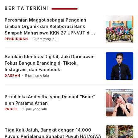
BERITA TERKINI
Peresmian Maggot sebagai Pengolah
Limbah Organik dan Kolaborasi Bank
Sampah Mahasiswa KKN 27 UPNVJT di
Desa Pacul, Bojonegoro
PENDIDIKAN
10 jam yang lalu
Satukan Identitas Digital, Juki Darmawan
Fokus Bangun Branding di Tiktok,
Instagram, dan Facebook
DAERAH
11 jam yang lalu
Profil Inka Andestha yang Disebut “Bebe”
oleh Pratama Arhan
PROFIL
15 jam yang lalu
Tiga Kali Jatuh, Bangkit dengan 14.000
Puyuh: Perjalanan Sahabat Puyuh HATASWA