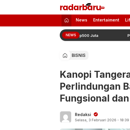
radarbaru.com
Informasi Berita Terbaru dan Terkini H
News
Entertaiment
Li
NEWS
Juara 2 hingga 4 Dapat Tambahan Rp500 Juta
Pajak M
BISNIS
Kanopi Tangera
Perlindungan 
Fungsional dan 
Redaksi
Selasa, 3 Februari 2026 - 18:39