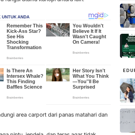
EDU
dungi area carport dari panas matahari dan
n
ga pintu, jendela, dan teras agar tidak