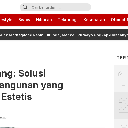
ari Ini
festyle
Bisnis
Hiburan
Teknologi
Kesehatan
Otomoti
arketplace Resmi Ditunda, Menkeu Purbaya Ungkap Alasannya
TER
1
ng: Solusi
Bangunan yang
Estetis
 WIB