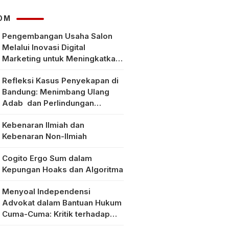
OM
Pengembangan Usaha Salon
Melalui Inovasi Digital
Marketing untuk Meningkatkan
Pendapatan Masyarakat pada
Refleksi Kasus Penyekapan di
Salon Mitra, Selong Lombok
Bandung: Menimbang Ulang
Timur
Adab dan Perlindungan
Perempuan di Era Modern
Kebenaran Ilmiah dan
Kebenaran Non-Ilmiah
Cogito Ergo Sum dalam
Kepungan Hoaks dan Algoritma
Menyoal Independensi
Advokat dalam Bantuan Hukum
Cuma-Cuma: Kritik terhadap
Implementasi Pasal 56 Ayat (1)