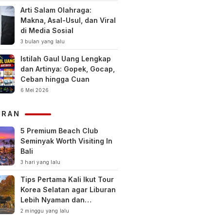
Arti Salam Olahraga:
Makna, Asal-Usul, dan Viral
di Media Sosial
3 bulan yang lalu
Istilah Gaul Uang Lengkap
dan Artinya: Gopek, Gocap,
Ceban hingga Cuan
6 Mei 2026
URAN
5 Premium Beach Club
Seminyak Worth Visiting In
Bali
3 hari yang lalu
Tips Pertama Kali Ikut Tour
Korea Selatan agar Liburan
Lebih Nyaman dan
Berkesan
2 minggu yang lalu