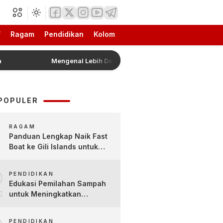
f
Ragam
Pendidikan
Kolom
Mengenal Lebih Dekat Jajanan Tradisional Pleret Khas Boj
POPULER
RAGAM
Panduan Lengkap Naik Fast
Boat ke Gili Islands untuk
Pemula
2
PENDIDIKAN
Edukasi Pemilahan Sampah
untuk Meningkatkan
Kesadaran Lingkungan Sejak
Dini di SDN Pacul 1 dan TK
PENDIDIKAN