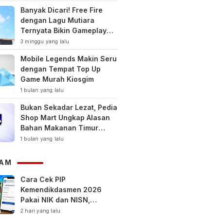
Banyak Dicari! Free Fire
dengan Lagu Mutiara
Ternyata Bikin Gameplay
Makin Keren
3 minggu yang lalu
Mobile Legends Makin Seru
dengan Tempat Top Up
Game Murah Kiosgim
1 bulan yang lalu
Bukan Sekadar Lezat, Pedia
Shop Mart Ungkap Alasan
Bahan Makanan Timur
Tengah Jadi Tren Gaya
1 bulan yang lalu
Hidup Sehat Modern
AM
Cara Cek PIP
Kemendikdasmen 2026
Pakai NIK dan NISN,
Bantuan hingga Rp1,8 Juta
2 hari yang lalu