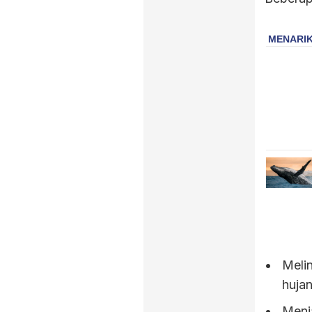
Melin
huja
Menja