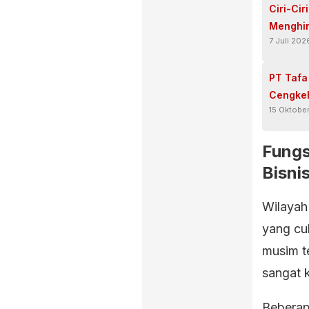
Ciri-Cir
Menghin
7 Juli 202
PT Tafa
Cengkeh
15 Oktobe
Fungs
Bisni
Wilayah
yang cuk
musim te
sangat k
Beberapa