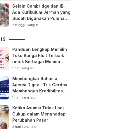
Selain Cambridge dan IB,
Ada Kurikulum Jerman yang
Sudah Digunakan Puluhan
Tahun di Indonesia
2 minggu yang lalu
NIS
Panduan Lengkap Memilih
Toko Bunga Pluit Terbaik
untuk Berbagai Momen
Spesial
1 hari yang lalu
Membongkar Rahasia
Agensi Digital: Trik Cerdas
Membangun Kredibilitas
Toko Online Baru
1 hari yang lalu
Ketika Asumsi Tidak Lagi
Cukup dalam Menghadapi
Perubahan Pasar
2 hari yang lalu