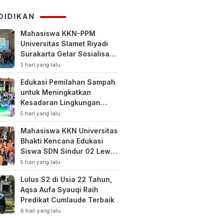
KUHAP
DIDIKAN
Mahasiswa KKN-PPM
Universitas Slamet Riyadi
Surakarta Gelar Sosialisasi
Pengelolaan Keuangan
3 hari yang lalu
Keluarga
Edukasi Pemilahan Sampah
untuk Meningkatkan
Kesadaran Lingkungan
Sejak Dini di SDN Pacul 1
5 hari yang lalu
dan TK Kartini
Mahasiswa KKN Universitas
Bhakti Kencana Edukasi
Siswa SDN Sindur 02 Lewat
Program SIGERCEP
5 hari yang lalu
Lulus S2 di Usia 22 Tahun,
Aqsa Aufa Syauqi Raih
Predikat Cumlaude Terbaik
6 hari yang lalu