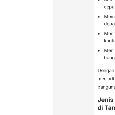
cepa
Memb
depa
Mena
kant
Menin
bang
Dengan 
menjadi
banguna
Jenis
di Ta