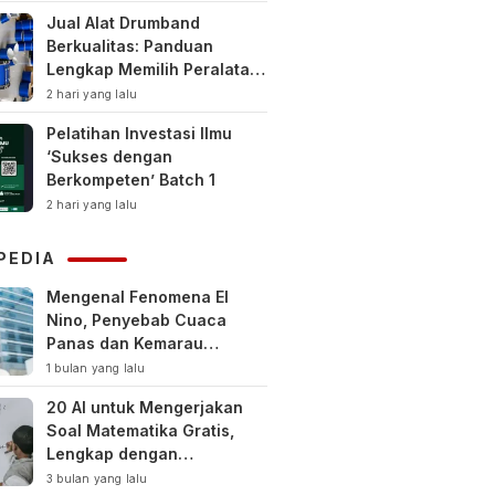
Jual Alat Drumband
Berkualitas: Panduan
Lengkap Memilih Peralatan
Drumband Terbaik untuk
2 hari yang lalu
Sekolah, Instansi, dan
Pelatihan Investasi Ilmu
Komunitas
‘Sukses dengan
Berkompeten’ Batch 1
2 hari yang lalu
PEDIA
Mengenal Fenomena El
Nino, Penyebab Cuaca
Panas dan Kemarau
Panjang
1 bulan yang lalu
20 AI untuk Mengerjakan
Soal Matematika Gratis,
Lengkap dengan
Pembahasan
3 bulan yang lalu