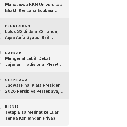
3
Kartini
Mahasiswa KKN Universitas
Bhakti Kencana Edukasi
Siswa SDN Sindur 02 Lewat
4
Program SIGERCEP
PENDIDIKAN
Lulus S2 di Usia 22 Tahun,
Aqsa Aufa Syauqi Raih
Predikat Cumlaude Terbaik
5
DAERAH
Mengenal Lebih Dekat
Jajanan Tradisional Pleret
Khas Bojonegoro Bersama
6
Pelaku Usaha Lokal
OLAHRAGA
Jadwal Final Piala Presiden
2026 Persib vs Persebaya,
Jam Tayang dan Link Live
7
Streaming
BISNIS
Tetap Bisa Melihat ke Luar
Tanpa Kehilangan Privasi