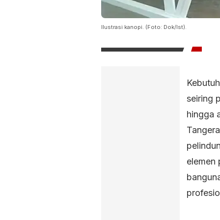
Ilustrasi kanopi. (Foto: Dok/Ist).
Kebutuh
seiring
hingga 
Tangera
pelindun
elemen 
bangunan
profesio