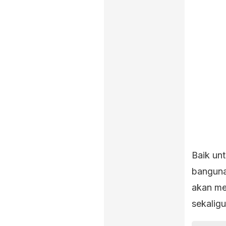
Baik un
banguna
akan me
sekaligu