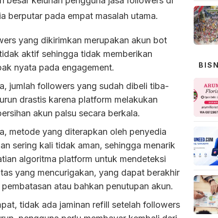
n besar keluhan pengguna jasa followers di
ia berputar pada empat masalah utama.
owers yang dikirimkan merupakan akun bot
tidak aktif sehingga tidak memberikan
BIS
ak nyata pada engagement.
, jumlah followers yang sudah dibeli tiba-
turun drastis karena platform melakukan
ersihan akun palsu secara berkala.
ga, metode yang diterapkan oleh penyedia
an sering kali tidak aman, sehingga menarik
tian algoritma platform untuk mendeteksi
itas yang mencurigakan, yang dapat berakhir
 pembatasan atau bahkan penutupan akun.
at, tidak ada jaminan refill setelah followers