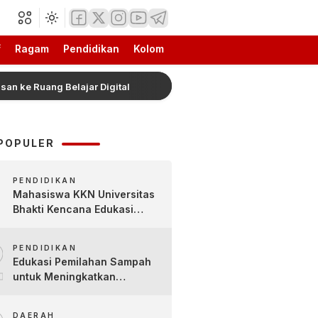
f
Ragam
Pendidikan
Kolom
uang Belajar Digital
Hadiah Piala Presiden 2026 Res
POPULER
PENDIDIKAN
Mahasiswa KKN Universitas
Bhakti Kencana Edukasi
Siswa SDN Sindur 02 Lewat
2
Program SIGERCEP
PENDIDIKAN
Edukasi Pemilahan Sampah
untuk Meningkatkan
Kesadaran Lingkungan Sejak
Dini di SDN Pacul 1 dan TK
DAERAH