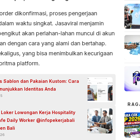
order dikonfirmasi, proses pengerjaan
dalam waktu singkat. Jasaviral
menjamin
engikut akan perlahan-lahan muncul di akun
an dengan cara yang alami dan bertahap.
ekaligus, yang bisa menimbulkan kecurigaan
oritma platform.
is Sablon dan Pakaian Kustom: Cara
nunjukkan Identitas Anda
25
RAG
i Loker Lowongan Kerja Hospitality
afe Daily Worker @infopekerjabali
en Bali
026