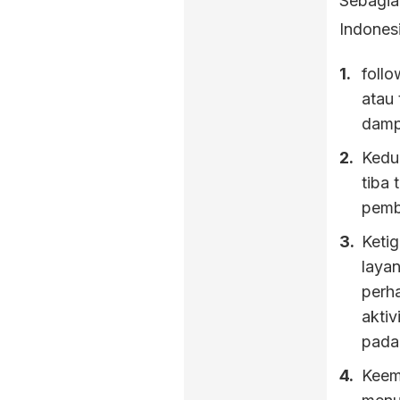
Sebagia
Indones
foll
atau 
damp
Kedua
tiba 
pemb
Keti
layan
perha
aktiv
pada
Keemp