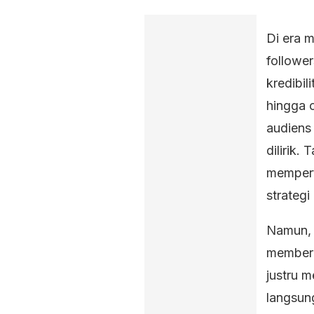
Di era m
followe
kredibi
hingga 
audiens
dilirik.
mempert
strateg
Namun, 
memberi
justru 
langsun