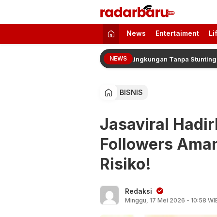
radarbaru.com
Informasi Berita Terbaru dan Terkini H
News
Entertaiment
Li
NEWS
MMI Sukseskan Program Pelindo Lingkungan Tanpa Stunting
BISNIS
Jasaviral Hadir
Followers Aman
Risiko!
Redaksi
Minggu, 17 Mei 2026 - 10:58 WI