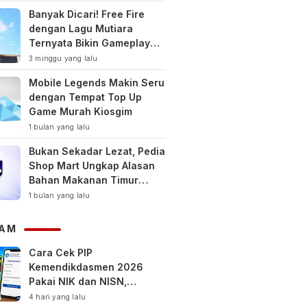
Banyak Dicari! Free Fire
dengan Lagu Mutiara
Ternyata Bikin Gameplay
Makin Keren
3 minggu yang lalu
Mobile Legends Makin Seru
dengan Tempat Top Up
Game Murah Kiosgim
1 bulan yang lalu
Bukan Sekadar Lezat, Pedia
Shop Mart Ungkap Alasan
Bahan Makanan Timur
Tengah Jadi Tren Gaya
1 bulan yang lalu
Hidup Sehat Modern
AM
Cara Cek PIP
Kemendikdasmen 2026
Pakai NIK dan NISN,
Bantuan hingga Rp1,8 Juta
4 hari yang lalu