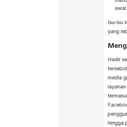
menu
awal
Isu-isu 
yang le
Menge
Hadir s
tersebu
media g
layanan 
termasu
Faceboo
pengguna
hingga 