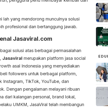
run, pengguna perlu membayar kembali dari
.
ini lah yang mendorong munculnya solusi
bih profesional dan bertanggung jawab.
nal Jasaviral.com
ebagai solusi atas berbagai permasalahan
EDU
t,
Jasaviral
merupakan platform jasa social
rowth asal Indonesia yang menyediakan
beli followers untuk berbagai platform,
k Instagram, TikTok, YouTube, dan
k. Dengan pengalaman melayani ribuan
 dari kalangan personal, brand lokal,
pelaku UMKM, JasaViral telah membangun