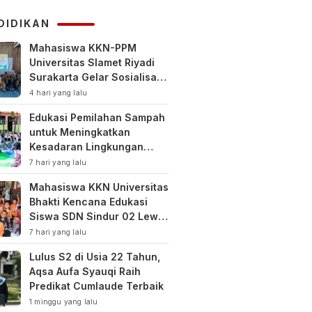
KUHAP
DIDIKAN
Mahasiswa KKN-PPM
Universitas Slamet Riyadi
Surakarta Gelar Sosialisasi
Pengelolaan Keuangan
4 hari yang lalu
Keluarga
Edukasi Pemilahan Sampah
untuk Meningkatkan
Kesadaran Lingkungan
Sejak Dini di SDN Pacul 1
7 hari yang lalu
dan TK Kartini
Mahasiswa KKN Universitas
Bhakti Kencana Edukasi
Siswa SDN Sindur 02 Lewat
Program SIGERCEP
7 hari yang lalu
Lulus S2 di Usia 22 Tahun,
Aqsa Aufa Syauqi Raih
Predikat Cumlaude Terbaik
1 minggu yang lalu