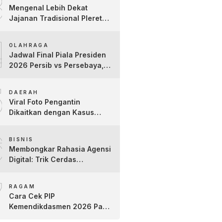
3
Kartini
Mengenal Lebih Dekat
Jajanan Tradisional Pleret
Khas Bojonegoro Bersama
4
Pelaku Usaha Lokal
OLAHRAGA
Jadwal Final Piala Presiden
2026 Persib vs Persebaya,
Jam Tayang dan Link Live
5
Streaming
DAERAH
Viral Foto Pengantin
Dikaitkan dengan Kasus
Yank Uwes Yank, Ini
6
Klarifikasi Faktanya
BISNIS
Membongkar Rahasia Agensi
Digital: Trik Cerdas
Membangun Kredibilitas
7
Toko Online Baru
RAGAM
Cara Cek PIP
Kemendikdasmen 2026 Pakai
NIK dan NISN, Bantuan