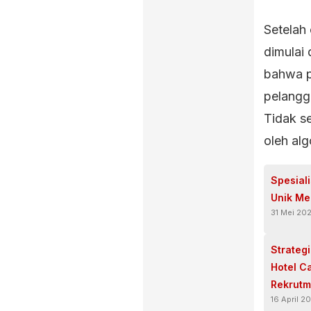
Setelah 
dimulai 
bahwa p
pelangg
Tidak s
oleh alg
Spesial
Unik Me
31 Mei 20
Strateg
Hotel C
Rekrutm
16 April 2