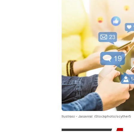
Ilustrasi - Jasaviral: iStockphoto/scyther5