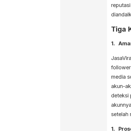
reputas
diandal
Tiga 
Aman
JasaVir
followe
media so
akun-ak
deteksi 
akunnya
setelah
Pros