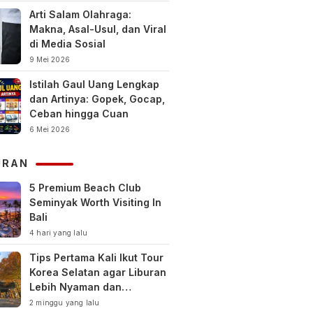
Arti Salam Olahraga:
Makna, Asal-Usul, dan Viral
di Media Sosial
9 Mei 2026
Istilah Gaul Uang Lengkap
dan Artinya: Gopek, Gocap,
Ceban hingga Cuan
6 Mei 2026
URAN
5 Premium Beach Club
Seminyak Worth Visiting In
Bali
4 hari yang lalu
Tips Pertama Kali Ikut Tour
Korea Selatan agar Liburan
Lebih Nyaman dan
Berkesan
2 minggu yang lalu