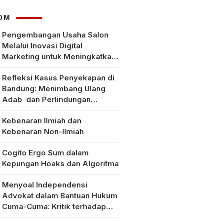
hingga Rp1,8 Juta
OM
Pengembangan Usaha Salon
Melalui Inovasi Digital
Marketing untuk Meningkatkan
Pendapatan Masyarakat pada
Refleksi Kasus Penyekapan di
Salon Mitra, Selong Lombok
Bandung: Menimbang Ulang
Timur
Adab dan Perlindungan
Perempuan di Era Modern
Kebenaran Ilmiah dan
Kebenaran Non-Ilmiah
Cogito Ergo Sum dalam
Kepungan Hoaks dan Algoritma
Menyoal Independensi
Advokat dalam Bantuan Hukum
Cuma-Cuma: Kritik terhadap
Implementasi Pasal 56 Ayat (1)