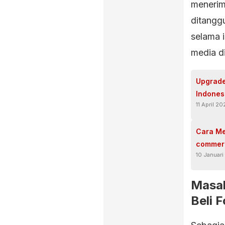
menerim
ditangg
selama i
media di
Upgrade
Indones
11 April 2
Cara Me
commer
10 Januar
Masal
Beli 