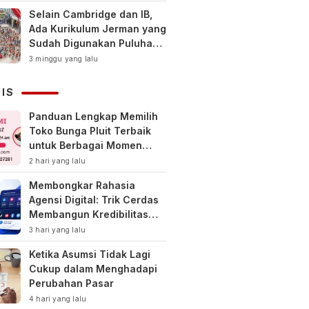
Selain Cambridge dan IB,
Ada Kurikulum Jerman yang
Sudah Digunakan Puluhan
Tahun di Indonesia
3 minggu yang lalu
NIS
Panduan Lengkap Memilih
Toko Bunga Pluit Terbaik
untuk Berbagai Momen
Spesial
2 hari yang lalu
Membongkar Rahasia
Agensi Digital: Trik Cerdas
Membangun Kredibilitas
Toko Online Baru
3 hari yang lalu
Ketika Asumsi Tidak Lagi
Cukup dalam Menghadapi
Perubahan Pasar
4 hari yang lalu