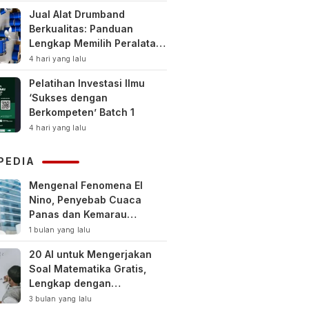
Jual Alat Drumband
Berkualitas: Panduan
Lengkap Memilih Peralatan
Drumband Terbaik untuk
4 hari yang lalu
Sekolah, Instansi, dan
Pelatihan Investasi Ilmu
Komunitas
‘Sukses dengan
Berkompeten’ Batch 1
4 hari yang lalu
PEDIA
Mengenal Fenomena El
Nino, Penyebab Cuaca
Panas dan Kemarau
Panjang
1 bulan yang lalu
20 AI untuk Mengerjakan
Soal Matematika Gratis,
Lengkap dengan
Pembahasan
3 bulan yang lalu