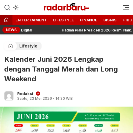
Informasi Berita Terbaru dan
radarbaru.com
Terkini Hari Ini
ENTERTAIMENT
LIFESTYLE
FINANCE
BISNIS
HIBU
NEWS
 Digital
Hadiah Piala Presiden 2026 Resmi Naik, Juara 2 h
Lifestyle
Kalender Juni 2026 Lengkap
dengan Tanggal Merah dan Long
Weekend
Redaksi
Sabtu, 23 Mei 2026 - 14:30 WIB