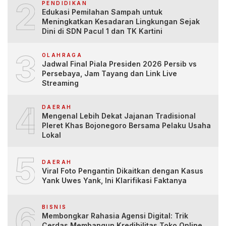
2
PENDIDIKAN
Edukasi Pemilahan Sampah untuk
Meningkatkan Kesadaran Lingkungan Sejak
Dini di SDN Pacul 1 dan TK Kartini
3
OLAHRAGA
Jadwal Final Piala Presiden 2026 Persib vs
Persebaya, Jam Tayang dan Link Live
Streaming
4
DAERAH
Mengenal Lebih Dekat Jajanan Tradisional
Pleret Khas Bojonegoro Bersama Pelaku Usaha
Lokal
5
DAERAH
Viral Foto Pengantin Dikaitkan dengan Kasus
Yank Uwes Yank, Ini Klarifikasi Faktanya
6
BISNIS
Membongkar Rahasia Agensi Digital: Trik
Cerdas Membangun Kredibilitas Toko Online