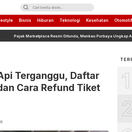
ari Ini
festyle
Bisnis
Hiburan
Teknologi
Kesehatan
Otomoti
Pajak Marketplace Resmi Ditunda, Menkeu Purbaya Ungkap Alasanny
TER
1
Api Terganggu, Daftar
dan Cara Refund Tiket
IB