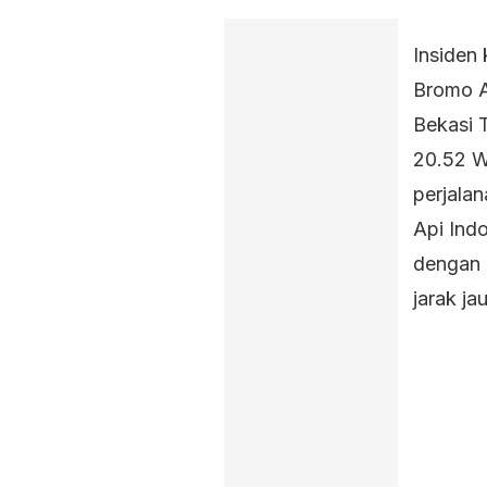
Insiden
Bromo A
Bekasi 
20.52 W
perjalan
Api Ind
dengan 
jarak ja