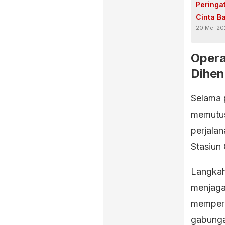
Peringa
Cinta B
20 Mei 20
Opera
Dihen
Selama 
memutus
perjala
Stasiun
Langkah 
menjaga
memperl
gabunga