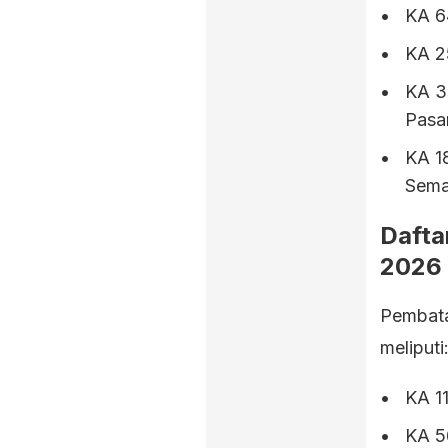
KA 6
KA 2
KA 3
Pasar
KA 1
Sema
Dafta
2026
Pembata
meliputi
KA 1
KA 5