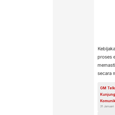
Kebijak
proses e
memasti
secara 
GM Telk
Kunjung
Komunik
31 Januari