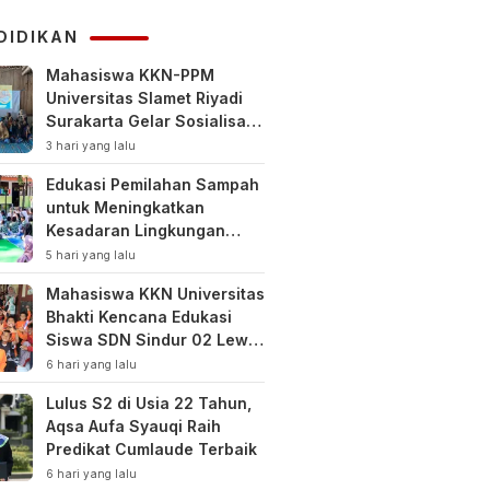
KUHAP
DIDIKAN
Mahasiswa KKN-PPM
Universitas Slamet Riyadi
Surakarta Gelar Sosialisasi
Pengelolaan Keuangan
3 hari yang lalu
Keluarga
Edukasi Pemilahan Sampah
untuk Meningkatkan
Kesadaran Lingkungan
Sejak Dini di SDN Pacul 1
5 hari yang lalu
dan TK Kartini
Mahasiswa KKN Universitas
Bhakti Kencana Edukasi
Siswa SDN Sindur 02 Lewat
Program SIGERCEP
6 hari yang lalu
Lulus S2 di Usia 22 Tahun,
Aqsa Aufa Syauqi Raih
Predikat Cumlaude Terbaik
6 hari yang lalu