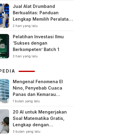
Jual Alat Drumband
Berkualitas: Panduan
Lengkap Memilih Peralatan
Drumband Terbaik untuk
2 hari yang lalu
Sekolah, Instansi, dan
Pelatihan Investasi Ilmu
Komunitas
‘Sukses dengan
Berkompeten’ Batch 1
3 hari yang lalu
PEDIA
Mengenal Fenomena El
Nino, Penyebab Cuaca
Panas dan Kemarau
Panjang
1 bulan yang lalu
20 AI untuk Mengerjakan
Soal Matematika Gratis,
Lengkap dengan
Pembahasan
3 bulan yang lalu