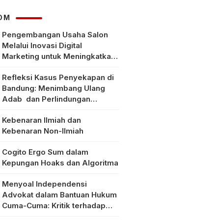
Klarifikasi Faktanya
OM
Pengembangan Usaha Salon
Melalui Inovasi Digital
Marketing untuk Meningkatkan
Pendapatan Masyarakat pada
Refleksi Kasus Penyekapan di
Salon Mitra, Selong Lombok
Bandung: Menimbang Ulang
Timur
Adab dan Perlindungan
Perempuan di Era Modern
Kebenaran Ilmiah dan
Kebenaran Non-Ilmiah
Cogito Ergo Sum dalam
Kepungan Hoaks dan Algoritma
Menyoal Independensi
Advokat dalam Bantuan Hukum
Cuma-Cuma: Kritik terhadap
Implementasi Pasal 56 Ayat (1)