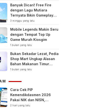
Banyak Dicari! Free Fire
dengan Lagu Mutiara
Ternyata Bikin Gameplay
Makin Keren
3 minggu yang lalu
Mobile Legends Makin Seru
dengan Tempat Top Up
Game Murah Kiosgim
1 bulan yang lalu
Bukan Sekadar Lezat, Pedia
Shop Mart Ungkap Alasan
Bahan Makanan Timur
Tengah Jadi Tren Gaya
1 bulan yang lalu
Hidup Sehat Modern
AM
Cara Cek PIP
Kemendikdasmen 2026
Pakai NIK dan NISN,
Bantuan hingga Rp1,8 Juta
2 hari yang lalu