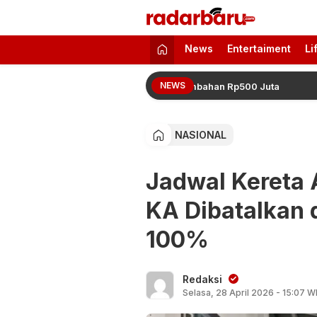
radarbaru.com
Informasi Berita Terbaru dan Terkini H
News
Entertaiment
Li
NEWS
 Naik, Juara 2 hingga 4 Dapat Tambahan Rp500 Juta
NASIONAL
Jadwal Kereta 
KA Dibatalkan 
100%
Redaksi
Selasa, 28 April 2026 - 15:07 W