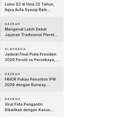
3
Lulus S2 di Usia 22 Tahun,
Aqsa Aufa Syauqi Raih
Predikat Cumlaude Terbaik
4
DAERAH
Mengenal Lebih Dekat
Jajanan Tradisional Pleret
Khas Bojonegoro Bersama
5
Pelaku Usaha Lokal
OLAHRAGA
Jadwal Final Piala Presiden
2026 Persib vs Persebaya,
Jam Tayang dan Link Live
6
Streaming
DAERAH
FAVOR Pukau Penonton IFW
2026 dengan Runway
Teatrikal “The Pixies Tales”
7
DAERAH
Viral Foto Pengantin
Dikaitkan dengan Kasus
Yank Uwes Yank, Ini