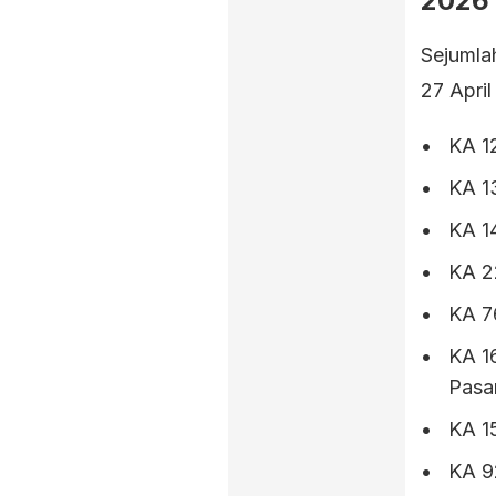
2026
Sejumlah
27 April
KA 1
KA 1
KA 1
KA 2
KA 7
KA 1
Pasar
KA 15
KA 9