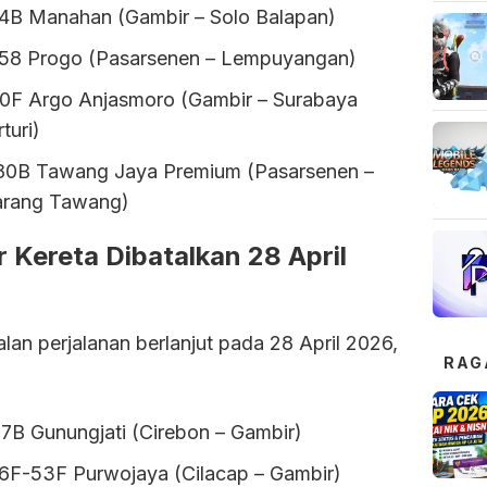
4B Manahan (Gambir – Solo Balapan)
58 Progo (Pasarsenen – Lempuyangan)
0F Argo Anjasmoro (Gambir – Surabaya
turi)
80B Tawang Jaya Premium (Pasarsenen –
rang Tawang)
r Kereta Dibatalkan 28 April
lan perjalanan berlanjut pada 28 April 2026,
RAG
:
17B Gunungjati (Cirebon – Gambir)
6F-53F Purwojaya (Cilacap – Gambir)