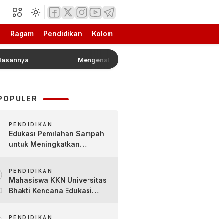
f
Ragam
Pendidikan
Kolom
a
Mengenal Lebih Dekat Jajanan Tradisional Pleret K
POPULER
PENDIDIKAN
Edukasi Pemilahan Sampah
untuk Meningkatkan
Kesadaran Lingkungan Sejak
2
Dini di SDN Pacul 1 dan TK
PENDIDIKAN
Kartini
Mahasiswa KKN Universitas
Bhakti Kencana Edukasi
Siswa SDN Sindur 02 Lewat
Program SIGERCEP
PENDIDIKAN