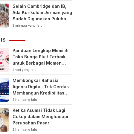
Selain Cambridge dan IB,
Ada Kurikulum Jerman yang
Sudah Digunakan Puluhan
Tahun di Indonesia
2 minggu yang lalu
NIS
Panduan Lengkap Memilih
Toko Bunga Pluit Terbaik
untuk Berbagai Momen
Spesial
1 hari yang lalu
Membongkar Rahasia
Agensi Digital: Trik Cerdas
Membangun Kredibilitas
Toko Online Baru
2 hari yang lalu
Ketika Asumsi Tidak Lagi
Cukup dalam Menghadapi
Perubahan Pasar
2 hari yang lalu