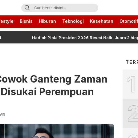
ari Ini
festyle
Bisnis
Hiburan
Teknologi
Kesehatan
Otomoti
Hadiah Piala Presiden 2026 Resmi Naik, Juara 2 hingga 4 
TER
1
ri Cowok Ganteng Zaman
 Disukai Perempuan
WIB