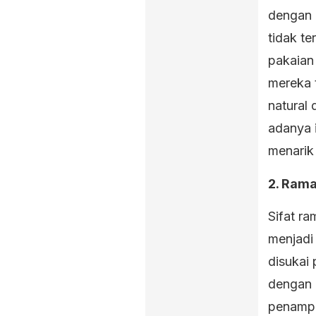
dengan 
tidak te
pakaian
mereka 
natural 
adanya i
menarik
2. Rama
Sifat r
menjadi 
disukai
dengan 
penampi