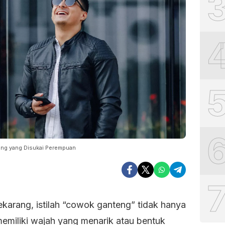
rang yang Disukai Perempuan
ekarang, istilah “cowok ganteng” tidak hanya
memiliki wajah yang menarik atau bentuk