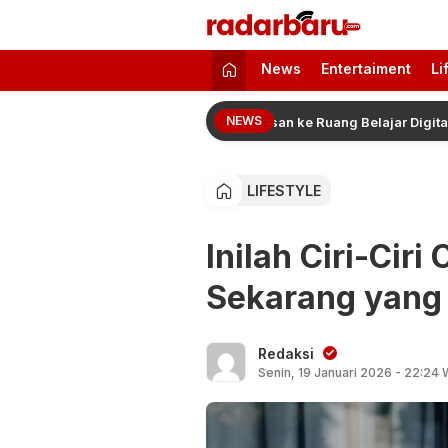
radarbaru.com
Informasi Berita Terbaru dan Terkini H
News
Entertaiment
Li
NEWS
wat Pengetahuan: Dari Tradisi Lisan ke Ruang Belajar Digital
LIFESTYLE
Inilah Ciri-Ci
Sekarang yang
Redaksi
Senin, 19 Januari 2026 - 22:24 