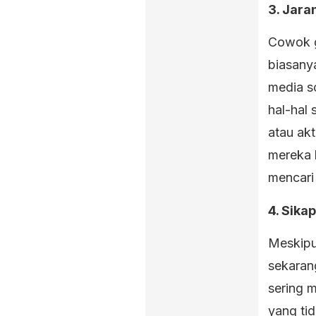
3. Jara
Cowok g
biasany
media s
hal-hal
atau akt
mereka 
mencari
4. Sika
Meskipu
sekaran
sering 
yang ti