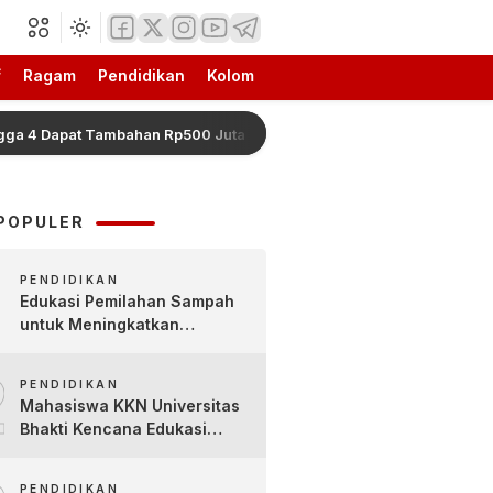
f
Ragam
Pendidikan
Kolom
Dapat Tambahan Rp500 Juta
Pajak Marketplace Resmi 
POPULER
PENDIDIKAN
Edukasi Pemilahan Sampah
untuk Meningkatkan
Kesadaran Lingkungan Sejak
2
Dini di SDN Pacul 1 dan TK
PENDIDIKAN
Kartini
Mahasiswa KKN Universitas
Bhakti Kencana Edukasi
Siswa SDN Sindur 02 Lewat
Program SIGERCEP
PENDIDIKAN