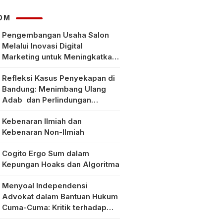
OM
Pengembangan Usaha Salon
Melalui Inovasi Digital
Marketing untuk Meningkatkan
Pendapatan Masyarakat pada
Refleksi Kasus Penyekapan di
Salon Mitra, Selong Lombok
Bandung: Menimbang Ulang
Timur
Adab dan Perlindungan
Perempuan di Era Modern
Kebenaran Ilmiah dan
Kebenaran Non-Ilmiah
Cogito Ergo Sum dalam
Kepungan Hoaks dan Algoritma
Menyoal Independensi
Advokat dalam Bantuan Hukum
Cuma-Cuma: Kritik terhadap
Implementasi Pasal 56 Ayat (1)