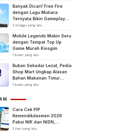
Banyak Dicari! Free Fire
dengan Lagu Mutiara
Ternyata Bikin Gameplay
Makin Keren
3 minggu yang lalu
Mobile Legends Makin Seru
dengan Tempat Top Up
Game Murah Kiosgim
1 bulan yang lalu
Bukan Sekadar Lezat, Pedia
Shop Mart Ungkap Alasan
Bahan Makanan Timur
Tengah Jadi Tren Gaya
1 bulan yang lalu
Hidup Sehat Modern
AM
Cara Cek PIP
Kemendikdasmen 2026
Pakai NIK dan NISN,
Bantuan hingga Rp1,8 Juta
3 hari yang lalu