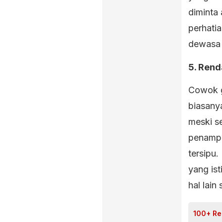
diminta
perhatia
dewasa 
5. Rend
Cowok g
biasany
meski se
penampi
tersipu
yang is
hal lain
100+ Re