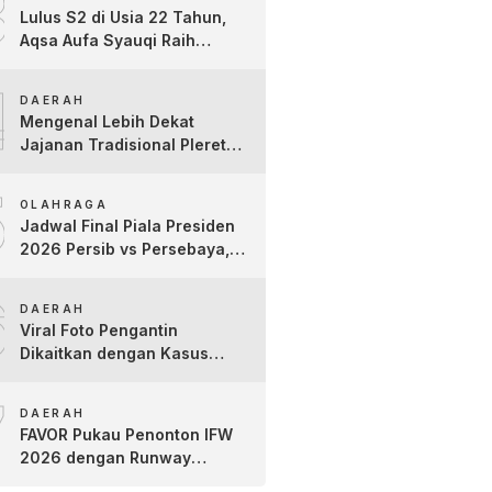
3
Lulus S2 di Usia 22 Tahun,
Aqsa Aufa Syauqi Raih
Predikat Cumlaude Terbaik
4
DAERAH
Mengenal Lebih Dekat
Jajanan Tradisional Pleret
Khas Bojonegoro Bersama
5
Pelaku Usaha Lokal
OLAHRAGA
Jadwal Final Piala Presiden
2026 Persib vs Persebaya,
Jam Tayang dan Link Live
6
Streaming
DAERAH
Viral Foto Pengantin
Dikaitkan dengan Kasus
Yank Uwes Yank, Ini
7
Klarifikasi Faktanya
DAERAH
FAVOR Pukau Penonton IFW
2026 dengan Runway
Teatrikal “The Pixies Tales”