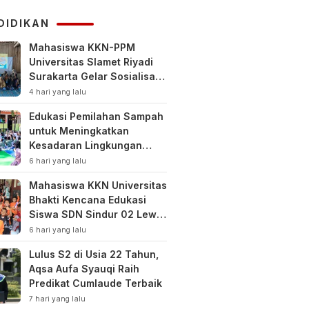
KUHAP
DIDIKAN
Mahasiswa KKN-PPM
Universitas Slamet Riyadi
Surakarta Gelar Sosialisasi
Pengelolaan Keuangan
4 hari yang lalu
Keluarga
Edukasi Pemilahan Sampah
untuk Meningkatkan
Kesadaran Lingkungan
Sejak Dini di SDN Pacul 1
6 hari yang lalu
dan TK Kartini
Mahasiswa KKN Universitas
Bhakti Kencana Edukasi
Siswa SDN Sindur 02 Lewat
Program SIGERCEP
6 hari yang lalu
Lulus S2 di Usia 22 Tahun,
Aqsa Aufa Syauqi Raih
Predikat Cumlaude Terbaik
7 hari yang lalu