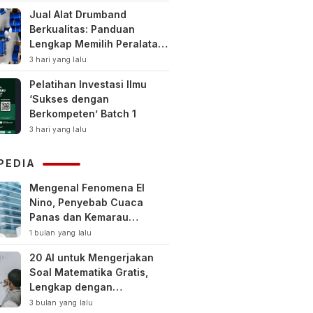
Jual Alat Drumband
Berkualitas: Panduan
Lengkap Memilih Peralatan
Drumband Terbaik untuk
3 hari yang lalu
Sekolah, Instansi, dan
Pelatihan Investasi Ilmu
Komunitas
‘Sukses dengan
Berkompeten’ Batch 1
3 hari yang lalu
PEDIA
Mengenal Fenomena El
Nino, Penyebab Cuaca
Panas dan Kemarau
Panjang
1 bulan yang lalu
20 AI untuk Mengerjakan
Soal Matematika Gratis,
Lengkap dengan
Pembahasan
3 bulan yang lalu