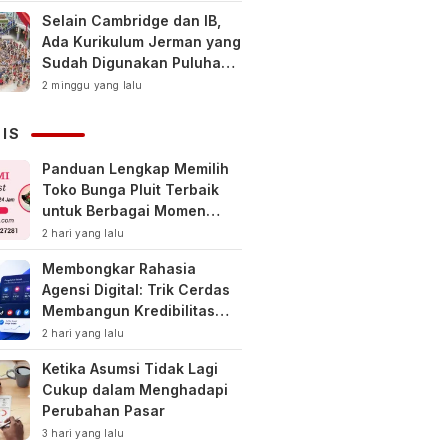
Selain Cambridge dan IB,
Ada Kurikulum Jerman yang
Sudah Digunakan Puluhan
Tahun di Indonesia
2 minggu yang lalu
NIS
Panduan Lengkap Memilih
Toko Bunga Pluit Terbaik
untuk Berbagai Momen
Spesial
2 hari yang lalu
Membongkar Rahasia
Agensi Digital: Trik Cerdas
Membangun Kredibilitas
Toko Online Baru
2 hari yang lalu
Ketika Asumsi Tidak Lagi
Cukup dalam Menghadapi
Perubahan Pasar
3 hari yang lalu