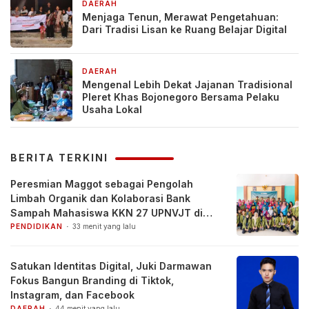
DAERAH
1 hari yang lalu
Menjaga Tenun, Merawat Pengetahuan:
Dari Tradisi Lisan ke Ruang Belajar Digital
DAERAH
3 hari yang lalu
Mengenal Lebih Dekat Jajanan Tradisional
Pleret Khas Bojonegoro Bersama Pelaku
Usaha Lokal
BERITA TERKINI
Peresmian Maggot sebagai Pengolah
Limbah Organik dan Kolaborasi Bank
Sampah Mahasiswa KKN 27 UPNVJT di
Desa Pacul, Bojonegoro
PENDIDIKAN
33 menit yang lalu
Satukan Identitas Digital, Juki Darmawan
Fokus Bangun Branding di Tiktok,
Instagram, dan Facebook
DAERAH
44 menit yang lalu