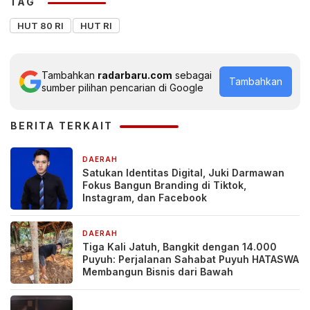
TAG
HUT 80 RI
HUT RI
Tambahkan
radarbaru.com
sebagai
Tambahkan
sumber pilihan pencarian di Google
BERITA TERKAIT
DAERAH
44 menit yang lalu
Satukan Identitas Digital, Juki Darmawan
Fokus Bangun Branding di Tiktok,
Instagram, dan Facebook
DAERAH
6 jam yang lalu
Tiga Kali Jatuh, Bangkit dengan 14.000
Puyuh: Perjalanan Sahabat Puyuh HATASWA
Membangun Bisnis dari Bawah