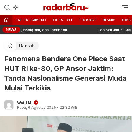
Informasi Berita Terbaru dan
radarbaru.com
Terkini Hari Ini
ENTERTAIMENT
LIFESTYLE
FINANCE
BISNIS
HIBU
NEWS
iktok, Instagram, dan Facebook
Tiga Kali Jatuh, Bangkit d
Daerah
Fenomena Bendera One Piece Saat
HUT RI ke-80, GP Ansor Jaktim:
Tanda Nasionalisme Generasi Muda
Mulai Terkikis
Wafil M
Rabu, 6 Agustus 2025 - 22:32 WIB