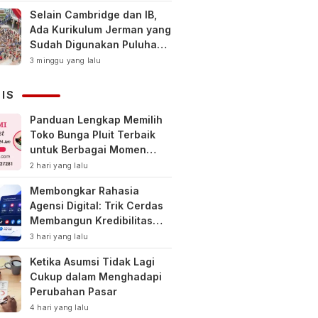
Selain Cambridge dan IB,
Ada Kurikulum Jerman yang
Sudah Digunakan Puluhan
Tahun di Indonesia
3 minggu yang lalu
NIS
Panduan Lengkap Memilih
Toko Bunga Pluit Terbaik
untuk Berbagai Momen
Spesial
2 hari yang lalu
Membongkar Rahasia
Agensi Digital: Trik Cerdas
Membangun Kredibilitas
Toko Online Baru
3 hari yang lalu
Ketika Asumsi Tidak Lagi
Cukup dalam Menghadapi
Perubahan Pasar
4 hari yang lalu