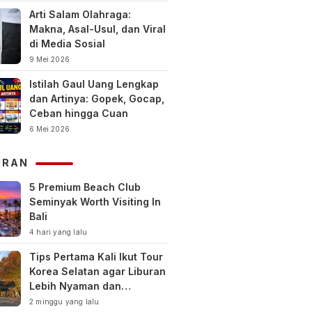
Arti Salam Olahraga:
Makna, Asal-Usul, dan Viral
di Media Sosial
9 Mei 2026
Istilah Gaul Uang Lengkap
dan Artinya: Gopek, Gocap,
Ceban hingga Cuan
6 Mei 2026
URAN
5 Premium Beach Club
Seminyak Worth Visiting In
Bali
4 hari yang lalu
Tips Pertama Kali Ikut Tour
Korea Selatan agar Liburan
Lebih Nyaman dan
Berkesan
2 minggu yang lalu