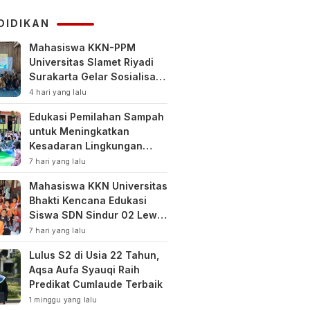
KUHAP
DIDIKAN
Mahasiswa KKN-PPM
Universitas Slamet Riyadi
Surakarta Gelar Sosialisasi
Pengelolaan Keuangan
4 hari yang lalu
Keluarga
Edukasi Pemilahan Sampah
untuk Meningkatkan
Kesadaran Lingkungan
Sejak Dini di SDN Pacul 1
7 hari yang lalu
dan TK Kartini
Mahasiswa KKN Universitas
Bhakti Kencana Edukasi
Siswa SDN Sindur 02 Lewat
Program SIGERCEP
7 hari yang lalu
Lulus S2 di Usia 22 Tahun,
Aqsa Aufa Syauqi Raih
Predikat Cumlaude Terbaik
1 minggu yang lalu