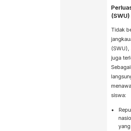
Perlua
(SWU)
Tidak b
jangkau
(SWU), s
juga ter
Sebagai
langsun
menawar
siswa:
Repu
nasio
yang