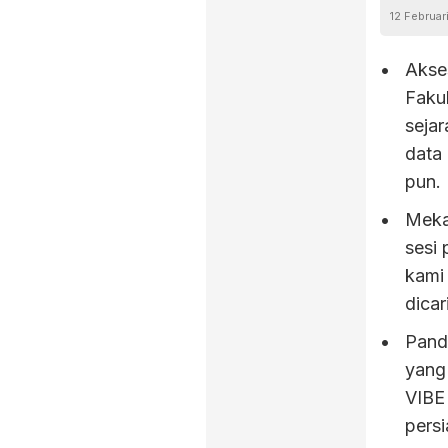
12 Februar
Akse
Fakul
seja
data 
pun.
Meka
sesi 
kami
dicar
Pand
yang
VIBE
persi