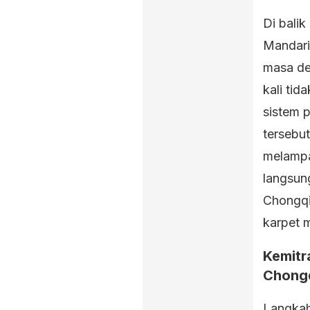
Di balik
Mandari
masa de
kali ti
sistem 
tersebu
melampa
langsun
Chongqi
karpet 
Kemitr
Chong
Langkah