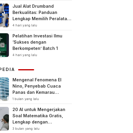
Jual Alat Drumband
Berkualitas: Panduan
Lengkap Memilih Peralatan
Drumband Terbaik untuk
4 hari yang lalu
Sekolah, Instansi, dan
Pelatihan Investasi Ilmu
Komunitas
‘Sukses dengan
Berkompeten’ Batch 1
4 hari yang lalu
PEDIA
Mengenal Fenomena El
Nino, Penyebab Cuaca
Panas dan Kemarau
Panjang
1 bulan yang lalu
20 AI untuk Mengerjakan
Soal Matematika Gratis,
Lengkap dengan
Pembahasan
3 bulan yang lalu