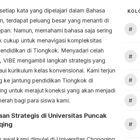
 setiap kata yang dipelajari dalam Bahasa
KOL
n, terdapat peluang besar yang menanti di
#
pan. Namun, memahami bahasa saja sering
dak cukup untuk menavigasi kompleksitas
pendidikan di Tiongkok. Menyadari celah
#
t, VIBE mengambil langkah strategis yang
ui kurikulum kelas konvensional. Kami terjun
#
g ke jantung pendidikan Tiongkok di
ng untuk merajut koneksi yang akan menjadi
#
merah bagi para siswa kami.
aan Strategis di Universitas Puncak
qing
#
 awal kami dimulai di Universitas Chongqing