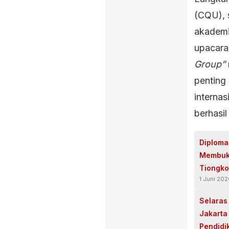
(CQU), 
akademi
upacar
Group”
penting
internas
berhasi
Diploma
Membuka 
Tiongko
1 Juni 20
Selaras
Jakarta
Pendidi