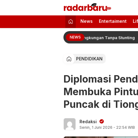
radarbaru.com
Informasi Berita Terbaru dan Terkini H
News
Entertaiment
Li
NEWS
MI Sukseskan Program Pelindo Lingkungan Tanpa Stunting
PENDIDIKAN
Diplomasi Pend
Membuka Pintu 
Puncak di Tion
Redaksi
Senin, 1 Juni 2026 - 22:54 WIB