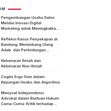
hingga Rp1,8 Juta
OM
Pengembangan Usaha Salon
Melalui Inovasi Digital
Marketing untuk Meningkatkan
Pendapatan Masyarakat pada
Refleksi Kasus Penyekapan di
Salon Mitra, Selong Lombok
Bandung: Menimbang Ulang
Timur
Adab dan Perlindungan
Perempuan di Era Modern
Kebenaran Ilmiah dan
Kebenaran Non-Ilmiah
Cogito Ergo Sum dalam
Kepungan Hoaks dan Algoritma
Menyoal Independensi
Advokat dalam Bantuan Hukum
Cuma-Cuma: Kritik terhadap
Implementasi Pasal 56 Ayat (1)