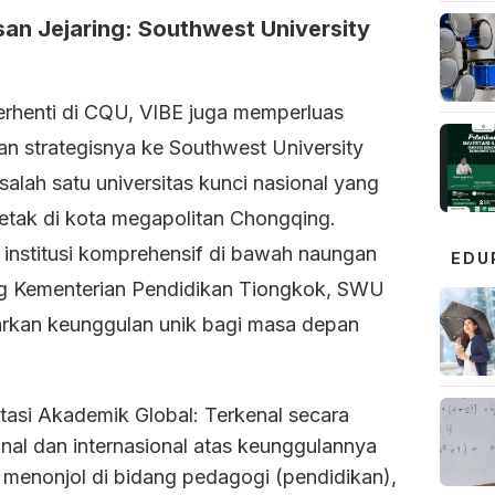
san Jejaring: Southwest University
erhenti di CQU, VIBE juga memperluas
an strategisnya ke Southwest University
alah satu universitas kunci nasional yang
letak di kota megapolitan Chongqing.
 institusi komprehensif di bawah naungan
EDU
g Kementerian Pendidikan Tiongkok, SWU
kan keunggulan unik bagi masa depan
tasi Akademik Global: Terkenal secara
nal dan internasional atas keunggulannya
 menonjol di bidang pedagogi (pendidikan),