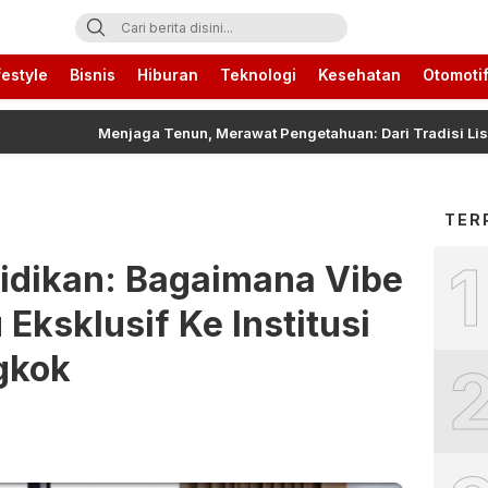
ari Ini
festyle
Bisnis
Hiburan
Teknologi
Kesehatan
Otomoti
Menjaga Tenun, Merawat Pengetahuan: Dari Tradisi Lisan ke Rua
TER
1
idikan: Bagaimana Vibe
Eksklusif Ke Institusi
gkok