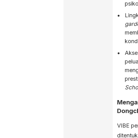
psiko
Lingk
gard
memb
kond
Akse
pelua
meng
prest
Scho
Mengak
Dongch
VIBE per
ditentu