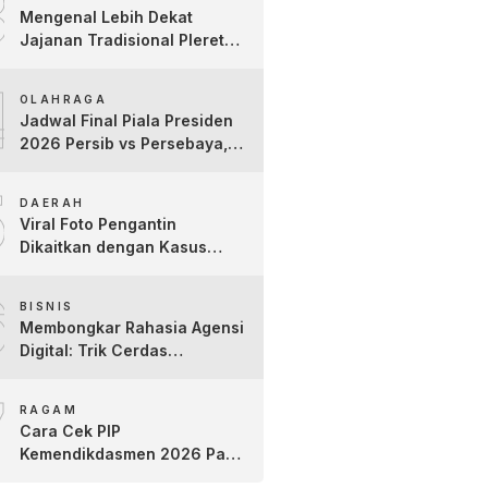
3
Kartini
Mengenal Lebih Dekat
Jajanan Tradisional Pleret
Khas Bojonegoro Bersama
4
Pelaku Usaha Lokal
OLAHRAGA
Jadwal Final Piala Presiden
2026 Persib vs Persebaya,
Jam Tayang dan Link Live
5
Streaming
DAERAH
Viral Foto Pengantin
Dikaitkan dengan Kasus
Yank Uwes Yank, Ini
6
Klarifikasi Faktanya
BISNIS
Membongkar Rahasia Agensi
Digital: Trik Cerdas
Membangun Kredibilitas
7
Toko Online Baru
RAGAM
Cara Cek PIP
Kemendikdasmen 2026 Pakai
NIK dan NISN, Bantuan