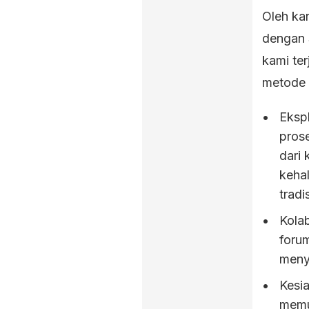
Oleh ka
dengan 
kami te
metode 
Eksp
prose
dari 
keha
tradi
Kola
forum
meny
Kesi
memu