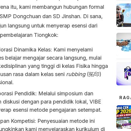
rena itu, kami membangun hubungan formal
SMP Dongchuan dan SD Jinshan. Di sana,
rjun langsung untuk menyerap esensi dari
pembelajaran Tiongkok:
lorasi Dinamika Kelas: Kami menyelami
s belajar mengajar secara langsung, mulai
kedisiplinan yang tinggi di kelas Fisika hingga
lusan rasa dalam kelas seni
rubbing
(拓印)
sional.
borasi Pendidik: Melalui simposium dan
RAG
 diskusi dengan para pendidik lokal, VIBE
erap esensi metode pengajaran setempat.
apan Kompetisi: Penyesuaian metode ini
ngkinkan kami menyelaraskan kurikulum di