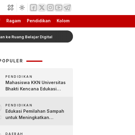
f
Ragam
Pendidikan
Kolom
ng Belajar Digital
Hadiah Piala Presiden 2026 Resmi
POPULER
PENDIDIKAN
Mahasiswa KKN Universitas
Bhakti Kencana Edukasi
Siswa SDN Sindur 02 Lewat
2
Program SIGERCEP
PENDIDIKAN
Edukasi Pemilahan Sampah
untuk Meningkatkan
Kesadaran Lingkungan Sejak
Dini di SDN Pacul 1 dan TK
DAERAH