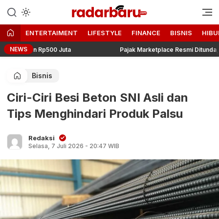
Informasi Berita Terbaru dan
radarbaru.com
Terkini Hari Ini
ENTERTAIMENT
LIFESTYLE
FINANCE
BISNIS
HIBU
NEWS
an Rp500 Juta
Pajak Marketplace Resmi Ditunda, Menkeu 
Bisnis
Ciri-Ciri Besi Beton SNI Asli dan
Tips Menghindari Produk Palsu
Redaksi
Selasa, 7 Juli 2026 - 20:47 WIB