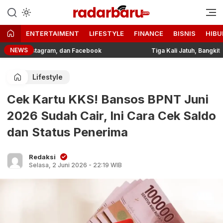
Informasi Berita Terbaru dan
radarbaru.com
Terkini Hari Ini
ENTERTAIMENT
LIFESTYLE
FINANCE
BISNIS
HIBU
NEWS
 Instagram, dan Facebook
Tiga Kali Jatuh, Bangkit dengan
Lifestyle
Cek Kartu KKS! Bansos BPNT Juni
2026 Sudah Cair, Ini Cara Cek Saldo
dan Status Penerima
Redaksi
Selasa, 2 Juni 2026 - 22:19 WIB