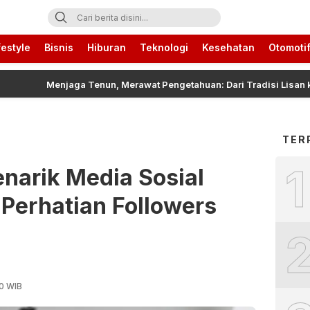
ari Ini
festyle
Bisnis
Hiburan
Teknologi
Kesehatan
Otomoti
Menjaga Tenun, Merawat Pengetahuan: Dari Tradisi Lisan ke Ruang
TER
1
narik Media Sosial
Perhatian Followers
50 WIB