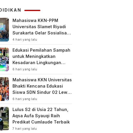
KUHAP
DIDIKAN
Mahasiswa KKN-PPM
Universitas Slamet Riyadi
Surakarta Gelar Sosialisasi
Pengelolaan Keuangan
4 hari yang lalu
Keluarga
Edukasi Pemilahan Sampah
untuk Meningkatkan
Kesadaran Lingkungan
Sejak Dini di SDN Pacul 1
6 hari yang lalu
dan TK Kartini
Mahasiswa KKN Universitas
Bhakti Kencana Edukasi
Siswa SDN Sindur 02 Lewat
Program SIGERCEP
6 hari yang lalu
Lulus S2 di Usia 22 Tahun,
Aqsa Aufa Syauqi Raih
Predikat Cumlaude Terbaik
7 hari yang lalu