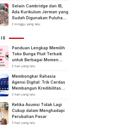
Selain Cambridge dan IB,
Ada Kurikulum Jerman yang
Sudah Digunakan Puluhan
Tahun di Indonesia
2 minggu yang lalu
NIS
Panduan Lengkap Memilih
Toko Bunga Pluit Terbaik
untuk Berbagai Momen
Spesial
2 hari yang lalu
Membongkar Rahasia
Agensi Digital: Trik Cerdas
Membangun Kredibilitas
Toko Online Baru
2 hari yang lalu
Ketika Asumsi Tidak Lagi
Cukup dalam Menghadapi
Perubahan Pasar
3 hari yang lalu