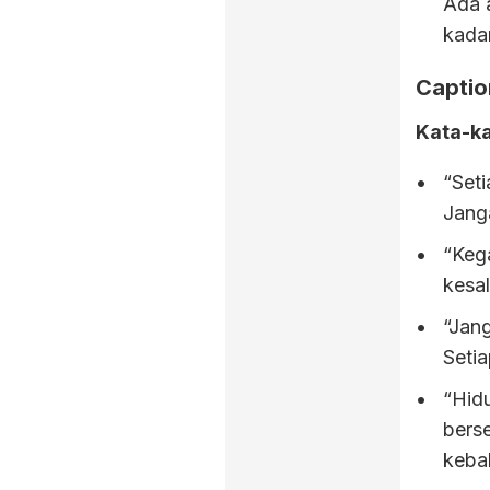
Ada 
kada
Captio
Kata-ka
“Set
Jang
“Kega
kesa
“Jan
Seti
“Hidu
berse
keba