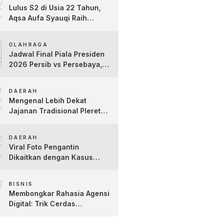
3
Kartini
Lulus S2 di Usia 22 Tahun,
Aqsa Aufa Syauqi Raih
Predikat Cumlaude Terbaik
4
OLAHRAGA
Jadwal Final Piala Presiden
2026 Persib vs Persebaya,
Jam Tayang dan Link Live
5
Streaming
DAERAH
Mengenal Lebih Dekat
Jajanan Tradisional Pleret
Khas Bojonegoro Bersama
6
Pelaku Usaha Lokal
DAERAH
Viral Foto Pengantin
Dikaitkan dengan Kasus
Yank Uwes Yank, Ini
7
Klarifikasi Faktanya
BISNIS
Membongkar Rahasia Agensi
Digital: Trik Cerdas
Membangun Kredibilitas