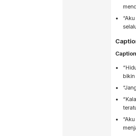
mend
“Aku
selal
Captio
Caption
“Hidu
biki
“Jang
“Kal
terat
“Aku
menja