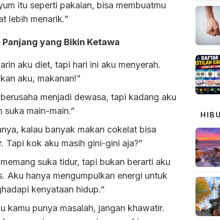
yum itu seperti pakaian, bisa membuatmu
hat lebih menarik.”
 Panjang yang Bikin Ketawa
rin aku diet, tapi hari ini aku menyerah.
kan aku, makanan!”
 berusaha menjadi dewasa, tapi kadang aku
h suka main-main.”
HIB
anya, kalau banyak makan cokelat bisa
r. Tapi kok aku masih gini-gini aja?”
memang suka tidur, tapi bukan berarti aku
s. Aku hanya mengumpulkan energi untuk
hadapi kenyataan hidup.”
au kamu punya masalah, jangan khawatir.