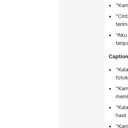
“Kamu
“Cin
terim
“Aku
tanp
Caption
“Kala
fotok
“Kamu
memb
“Kala
hasi
“Kamu