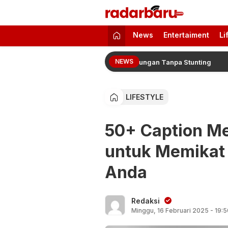
radarbaru.com
Informasi Berita Terbaru dan Terkini H
News
Entertaiment
Li
NEWS
 Sukseskan Program Pelindo Lingkungan Tanpa Stunting
LIFESTYLE
50+ Caption Me
untuk Memikat 
Anda
Redaksi
Minggu, 16 Februari 2025 - 19: