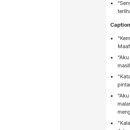
“Sen
terli
Caption
“Kema
Maaf
“Aku
masi
“Kat
pinta
“Aku 
mala
meng
“Kal