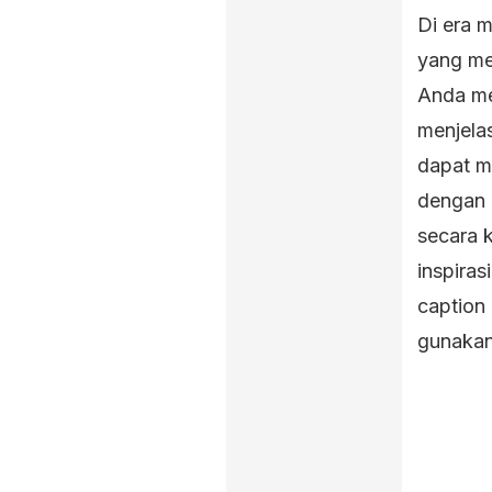
Di era m
yang me
Anda me
menjela
dapat m
dengan 
secara 
inspiras
caption
gunakan