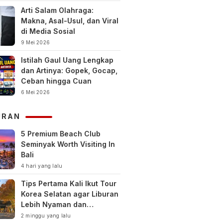
Arti Salam Olahraga:
Makna, Asal-Usul, dan Viral
di Media Sosial
9 Mei 2026
Istilah Gaul Uang Lengkap
dan Artinya: Gopek, Gocap,
Ceban hingga Cuan
6 Mei 2026
URAN
5 Premium Beach Club
Seminyak Worth Visiting In
Bali
4 hari yang lalu
Tips Pertama Kali Ikut Tour
Korea Selatan agar Liburan
Lebih Nyaman dan
Berkesan
2 minggu yang lalu