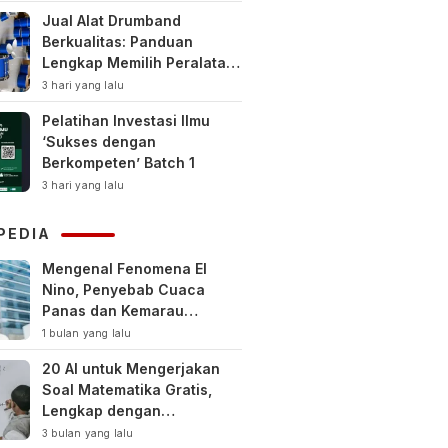
Jual Alat Drumband
Berkualitas: Panduan
Lengkap Memilih Peralatan
Drumband Terbaik untuk
3 hari yang lalu
Sekolah, Instansi, dan
Pelatihan Investasi Ilmu
Komunitas
‘Sukses dengan
Berkompeten’ Batch 1
3 hari yang lalu
PEDIA
Mengenal Fenomena El
Nino, Penyebab Cuaca
Panas dan Kemarau
Panjang
1 bulan yang lalu
20 AI untuk Mengerjakan
Soal Matematika Gratis,
Lengkap dengan
Pembahasan
3 bulan yang lalu