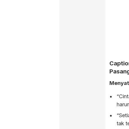
Captio
Pasan
Menyat
“Cint
haru
“Set
tak t