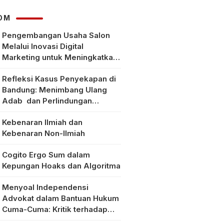
Toko Online Baru
OM
Pengembangan Usaha Salon
Melalui Inovasi Digital
Marketing untuk Meningkatkan
Pendapatan Masyarakat pada
Refleksi Kasus Penyekapan di
Salon Mitra, Selong Lombok
Bandung: Menimbang Ulang
Timur
Adab dan Perlindungan
Perempuan di Era Modern
Kebenaran Ilmiah dan
Kebenaran Non-Ilmiah
Cogito Ergo Sum dalam
Kepungan Hoaks dan Algoritma
Menyoal Independensi
Advokat dalam Bantuan Hukum
Cuma-Cuma: Kritik terhadap
Implementasi Pasal 56 Ayat (1)