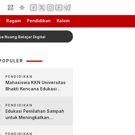
f
Ragam
Pendidikan
Kolom
 Belajar Digital
Hadiah Piala Presiden 2026 Resmi N
POPULER
PENDIDIKAN
Mahasiswa KKN Universitas
Bhakti Kencana Edukasi
Siswa SDN Sindur 02 Lewat
2
Program SIGERCEP
PENDIDIKAN
Edukasi Pemilahan Sampah
untuk Meningkatkan
Kesadaran Lingkungan Sejak
Dini di SDN Pacul 1 dan TK
PENDIDIKAN