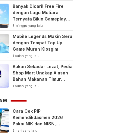
Banyak Dicari! Free Fire
dengan Lagu Mutiara
Ternyata Bikin Gameplay
Makin Keren
3 minggu yang lalu
Mobile Legends Makin Seru
dengan Tempat Top Up
Game Murah Kiosgim
1 bulan yang lalu
Bukan Sekadar Lezat, Pedia
Shop Mart Ungkap Alasan
Bahan Makanan Timur
Tengah Jadi Tren Gaya
1 bulan yang lalu
Hidup Sehat Modern
AM
Cara Cek PIP
Kemendikdasmen 2026
Pakai NIK dan NISN,
Bantuan hingga Rp1,8 Juta
3 hari yang lalu