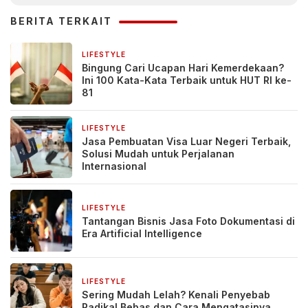
BERITA TERKAIT
LIFESTYLE
4 hari yang lalu
Bingung Cari Ucapan Hari Kemerdekaan?
Ini 100 Kata-Kata Terbaik untuk HUT RI ke-
81
LIFESTYLE
5 hari yang lalu
Jasa Pembuatan Visa Luar Negeri Terbaik,
Solusi Mudah untuk Perjalanan
Internasional
LIFESTYLE
3 minggu yang lalu
Tantangan Bisnis Jasa Foto Dokumentasi di
Era Artificial Intelligence
LIFESTYLE
4 minggu yang lalu
Sering Mudah Lelah? Kenali Penyebab
Radikal Bebas dan Cara Mengatasinya