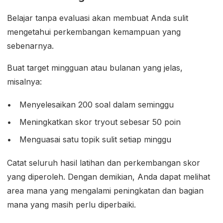
Belajar tanpa evaluasi akan membuat Anda sulit
mengetahui perkembangan kemampuan yang
sebenarnya.
Buat target mingguan atau bulanan yang jelas,
misalnya:
Menyelesaikan 200 soal dalam seminggu
Meningkatkan skor tryout sebesar 50 poin
Menguasai satu topik sulit setiap minggu
Catat seluruh hasil latihan dan perkembangan skor
yang diperoleh. Dengan demikian, Anda dapat melihat
area mana yang mengalami peningkatan dan bagian
mana yang masih perlu diperbaiki.