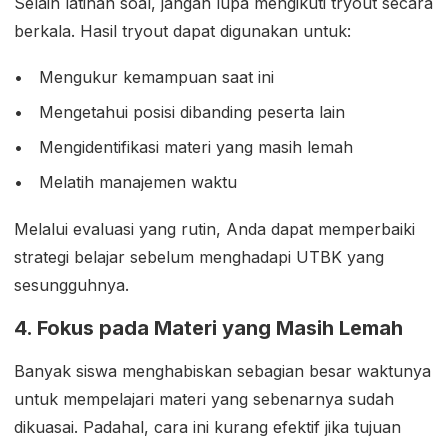
Selain latihan soal, jangan lupa mengikuti tryout secara
berkala. Hasil tryout dapat digunakan untuk:
Mengukur kemampuan saat ini
Mengetahui posisi dibanding peserta lain
Mengidentifikasi materi yang masih lemah
Melatih manajemen waktu
Melalui evaluasi yang rutin, Anda dapat memperbaiki
strategi belajar sebelum menghadapi UTBK yang
sesungguhnya.
4. Fokus pada Materi yang Masih Lemah
Banyak siswa menghabiskan sebagian besar waktunya
untuk mempelajari materi yang sebenarnya sudah
dikuasai. Padahal, cara ini kurang efektif jika tujuan