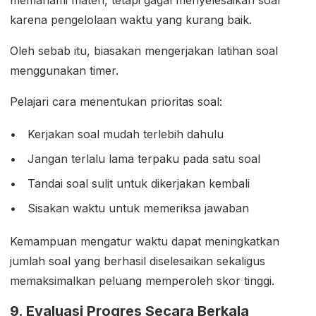
karena pengelolaan waktu yang kurang baik.
Oleh sebab itu, biasakan mengerjakan latihan soal
menggunakan timer.
Pelajari cara menentukan prioritas soal:
Kerjakan soal mudah terlebih dahulu
Jangan terlalu lama terpaku pada satu soal
Tandai soal sulit untuk dikerjakan kembali
Sisakan waktu untuk memeriksa jawaban
Kemampuan mengatur waktu dapat meningkatkan
jumlah soal yang berhasil diselesaikan sekaligus
memaksimalkan peluang memperoleh skor tinggi.
9. Evaluasi Progres Secara Berkala