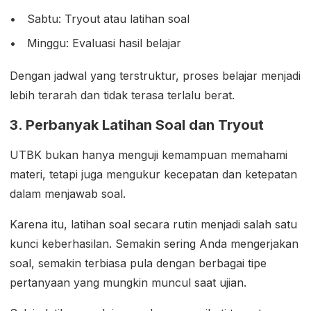
Sabtu: Tryout atau latihan soal
Minggu: Evaluasi hasil belajar
Dengan jadwal yang terstruktur, proses belajar menjadi
lebih terarah dan tidak terasa terlalu berat.
3. Perbanyak Latihan Soal dan Tryout
UTBK bukan hanya menguji kemampuan memahami
materi, tetapi juga mengukur kecepatan dan ketepatan
dalam menjawab soal.
Karena itu, latihan soal secara rutin menjadi salah satu
kunci keberhasilan. Semakin sering Anda mengerjakan
soal, semakin terbiasa pula dengan berbagai tipe
pertanyaan yang mungkin muncul saat ujian.