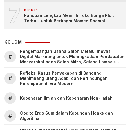
7
BISNIS
Panduan Lengkap Memilih Toko Bunga Pluit
Terbaik untuk Berbagai Momen Spesial
KOLOM
Pengembangan Usaha Salon Melalui Inovasi
#
Digital Marketing untuk Meningkatkan Pendapatan
Masyarakat pada Salon Mitra, Selong Lombok
Timur
Refleksi Kasus Penyekapan di Bandung:
#
Menimbang Ulang Adab dan Perlindungan
Perempuan di Era Modern
#
Kebenaran Ilmiah dan Kebenaran Non-Ilmiah
Cogito Ergo Sum dalam Kepungan Hoaks dan
#
Algoritma