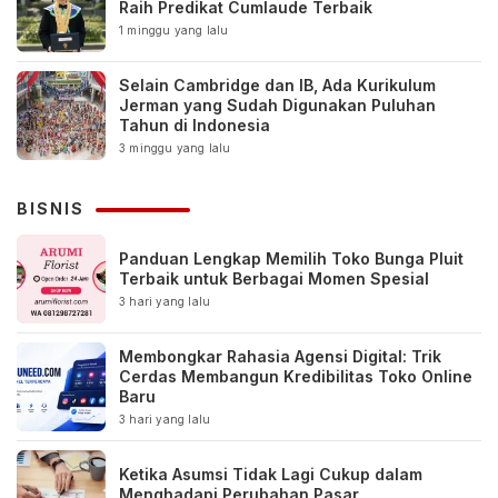
Raih Predikat Cumlaude Terbaik
1 minggu yang lalu
Selain Cambridge dan IB, Ada Kurikulum
Jerman yang Sudah Digunakan Puluhan
Tahun di Indonesia
3 minggu yang lalu
BISNIS
Panduan Lengkap Memilih Toko Bunga Pluit
Terbaik untuk Berbagai Momen Spesial
3 hari yang lalu
Membongkar Rahasia Agensi Digital: Trik
Cerdas Membangun Kredibilitas Toko Online
Baru
3 hari yang lalu
Ketika Asumsi Tidak Lagi Cukup dalam
Menghadapi Perubahan Pasar