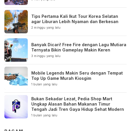
Tips Pertama Kali Ikut Tour Korea Selatan
agar Liburan Lebih Nyaman dan Berkesan
2 minggu yang lalu
Banyak Dicari! Free Fire dengan Lagu Mutiara
Ternyata Bikin Gameplay Makin Keren
3 minggu yang lalu
Mobile Legends Makin Seru dengan Tempat
Top Up Game Murah Kiosgim
1 bulan yang lalu
Bukan Sekadar Lezat, Pedia Shop Mart
Ungkap Alasan Bahan Makanan Timur
Tengah Jadi Tren Gaya Hidup Sehat Modern
1 bulan yang lalu