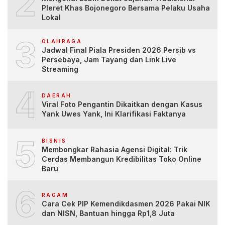
2
Pleret Khas Bojonegoro Bersama Pelaku Usaha
Lokal
3
OLAHRAGA
Jadwal Final Piala Presiden 2026 Persib vs
Persebaya, Jam Tayang dan Link Live
Streaming
4
DAERAH
Viral Foto Pengantin Dikaitkan dengan Kasus
Yank Uwes Yank, Ini Klarifikasi Faktanya
5
BISNIS
Membongkar Rahasia Agensi Digital: Trik
Cerdas Membangun Kredibilitas Toko Online
Baru
6
RAGAM
Cara Cek PIP Kemendikdasmen 2026 Pakai NIK
dan NISN, Bantuan hingga Rp1,8 Juta