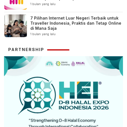
1 bulan yang lalu
7 Pilihan Internet Luar Negeri Terbaik untuk
Traveller Indonesia, Praktis dan Tetap Online
di Mana Saja
1 bulan yang lalu
PARTNERSHIP