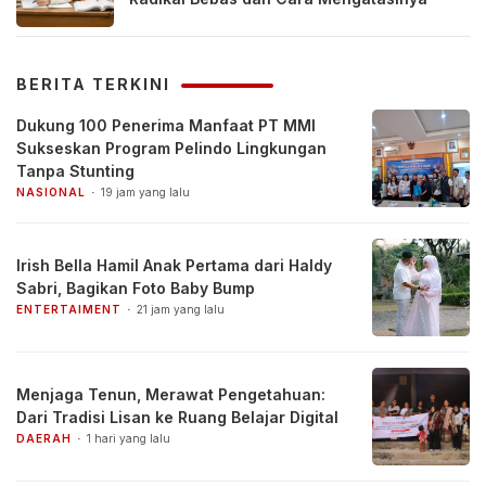
BERITA TERKINI
Dukung 100 Penerima Manfaat PT MMI
Sukseskan Program Pelindo Lingkungan
Tanpa Stunting
NASIONAL
19 jam yang lalu
Irish Bella Hamil Anak Pertama dari Haldy
Sabri, Bagikan Foto Baby Bump
ENTERTAIMENT
21 jam yang lalu
Menjaga Tenun, Merawat Pengetahuan:
Dari Tradisi Lisan ke Ruang Belajar Digital
DAERAH
1 hari yang lalu