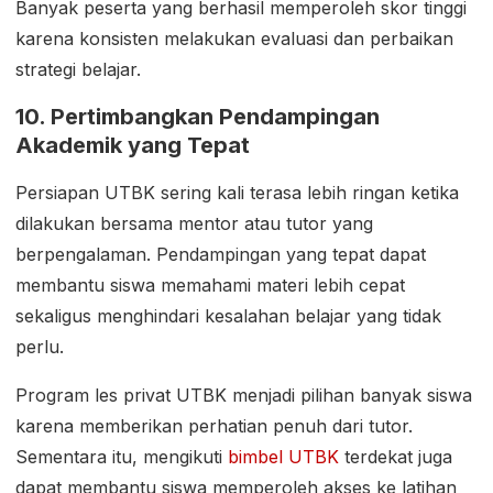
Banyak peserta yang berhasil memperoleh skor tinggi
karena konsisten melakukan evaluasi dan perbaikan
strategi belajar.
10. Pertimbangkan Pendampingan
Akademik yang Tepat
Persiapan UTBK sering kali terasa lebih ringan ketika
dilakukan bersama mentor atau tutor yang
berpengalaman. Pendampingan yang tepat dapat
membantu siswa memahami materi lebih cepat
sekaligus menghindari kesalahan belajar yang tidak
perlu.
Program les privat UTBK menjadi pilihan banyak siswa
karena memberikan perhatian penuh dari tutor.
Sementara itu, mengikuti
bimbel UTBK
terdekat juga
dapat membantu siswa memperoleh akses ke latihan