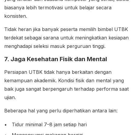
biasanya lebih termotivasi untuk belajar secara
konsisten.
Tidak heran jika banyak peserta memilih bimbel UTBK
terdekat sebagai sarana untuk meningkatkan kesiapan
menghadapi seleksi masuk perguruan tinggi.
7. Jaga Kesehatan Fisik dan Mental
Persiapan UTBK tidak hanya berkaitan dengan
kemampuan akademik. Kondisi fisik dan mental yang
baik juga sangat berpengaruh terhadap performa saat
ujian.
Beberapa hal yang perlu diperhatikan antara lain:
Tidur minimal 7–8 jam setiap hari
Mengonsumsi makanan bergizi