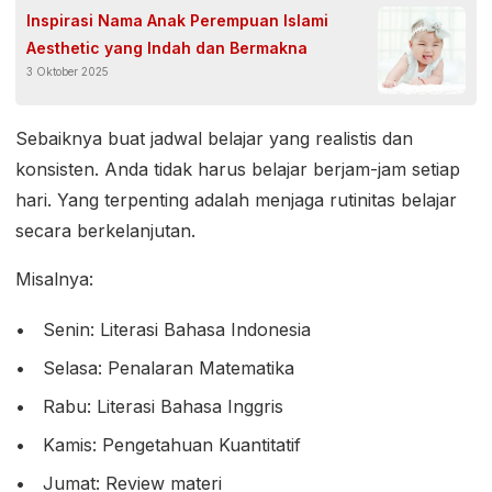
Inspirasi Nama Anak Perempuan Islami
Aesthetic yang Indah dan Bermakna
3 Oktober 2025
Sebaiknya buat jadwal belajar yang realistis dan
konsisten. Anda tidak harus belajar berjam-jam setiap
hari. Yang terpenting adalah menjaga rutinitas belajar
secara berkelanjutan.
Misalnya:
Senin: Literasi Bahasa Indonesia
Selasa: Penalaran Matematika
Rabu: Literasi Bahasa Inggris
Kamis: Pengetahuan Kuantitatif
Jumat: Review materi