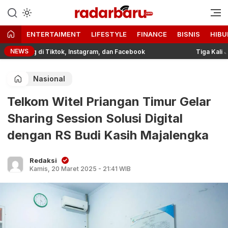
Informasi Berita Terbaru dan
radarbaru.com
Terkini Hari Ini
ENTERTAIMENT
LIFESTYLE
FINANCE
BISNIS
HIBU
NEWS
nding di Tiktok, Instagram, dan Facebook
Tiga Kali Jatuh,
Nasional
Telkom Witel Priangan Timur Gelar
Sharing Session Solusi Digital
dengan RS Budi Kasih Majalengka
Redaksi
Kamis, 20 Maret 2025 - 21:41 WIB