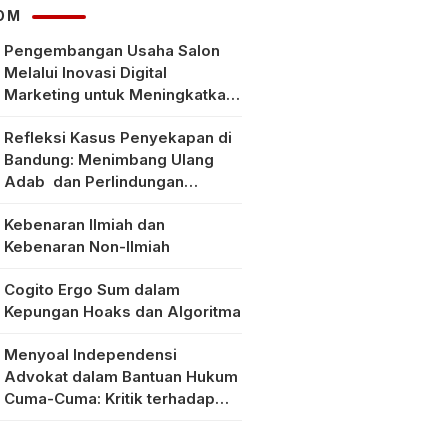
OM
Pengembangan Usaha Salon
Melalui Inovasi Digital
Marketing untuk Meningkatkan
Pendapatan Masyarakat pada
Refleksi Kasus Penyekapan di
Salon Mitra, Selong Lombok
Bandung: Menimbang Ulang
Timur
Adab dan Perlindungan
Perempuan di Era Modern
Kebenaran Ilmiah dan
Kebenaran Non-Ilmiah
Cogito Ergo Sum dalam
Kepungan Hoaks dan Algoritma
Menyoal Independensi
Advokat dalam Bantuan Hukum
Cuma-Cuma: Kritik terhadap
Implementasi Pasal 56 Ayat (1)
KUHAP