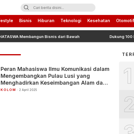
ari Ini
festyle
Bisnis
Hiburan
Teknologi
Kesehatan
Otomoti
SWA Membangun Bisnis dari Bawah
Dukung 100 Peneri
TER
1
Peran Mahasiswa Ilmu Komunikasi dalam
Mengembangkan Pulau Lusi yang
Menghadirkan Keseimbangan Alam dan
Budaya
KOLOM
2 April 2025