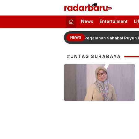
radarbaru.com
Informasi Berita Terbaru dan Terkini H
News
Entertaiment
Li
NEWS
atuh, Bangkit dengan 14.000 Puyuh: Perjalanan Sahabat Puyuh HATA
#UNTAG SURABAYA