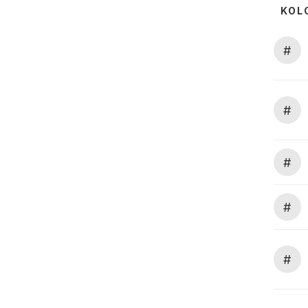
KOL
#
#
#
#
#