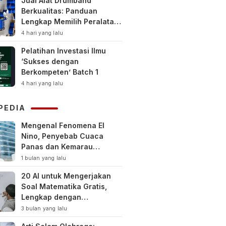
Jual Alat Drumband
Berkualitas: Panduan
Lengkap Memilih Peralatan
Drumband Terbaik untuk
4 hari yang lalu
Sekolah, Instansi, dan
Pelatihan Investasi Ilmu
Komunitas
‘Sukses dengan
Berkompeten’ Batch 1
4 hari yang lalu
PEDIA
Mengenal Fenomena El
Nino, Penyebab Cuaca
Panas dan Kemarau
Panjang
1 bulan yang lalu
20 AI untuk Mengerjakan
Soal Matematika Gratis,
Lengkap dengan
Pembahasan
3 bulan yang lalu