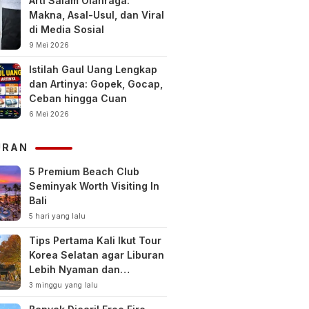
Arti Salam Olahraga:
Makna, Asal-Usul, dan Viral
di Media Sosial
9 Mei 2026
Istilah Gaul Uang Lengkap
dan Artinya: Gopek, Gocap,
Ceban hingga Cuan
6 Mei 2026
URAN
5 Premium Beach Club
Seminyak Worth Visiting In
Bali
5 hari yang lalu
Tips Pertama Kali Ikut Tour
Korea Selatan agar Liburan
Lebih Nyaman dan
Berkesan
3 minggu yang lalu