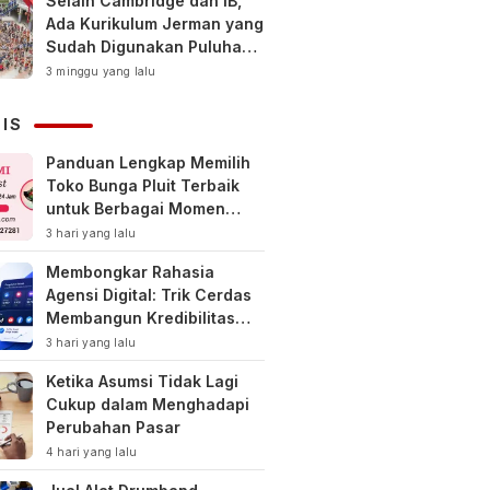
Selain Cambridge dan IB,
Ada Kurikulum Jerman yang
Sudah Digunakan Puluhan
Tahun di Indonesia
3 minggu yang lalu
NIS
Panduan Lengkap Memilih
Toko Bunga Pluit Terbaik
untuk Berbagai Momen
Spesial
3 hari yang lalu
Membongkar Rahasia
Agensi Digital: Trik Cerdas
Membangun Kredibilitas
Toko Online Baru
3 hari yang lalu
Ketika Asumsi Tidak Lagi
Cukup dalam Menghadapi
Perubahan Pasar
4 hari yang lalu