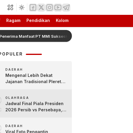
f
Ragam
Pendidikan
Kolom
ma Manfaat PT MMI Sukseskan Program Pelindo Lingkungan Tanpa St
POPULER
DAERAH
Mengenal Lebih Dekat
Jajanan Tradisional Pleret
Khas Bojonegoro Bersama
2
Pelaku Usaha Lokal
OLAHRAGA
Jadwal Final Piala Presiden
2026 Persib vs Persebaya,
Jam Tayang dan Link Live
3
Streaming
DAERAH
Viral Foto Pengantin