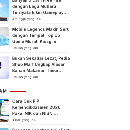
Banyak Dicari! Free Fire
dengan Lagu Mutiara
Ternyata Bikin Gameplay
Makin Keren
3 minggu yang lalu
Mobile Legends Makin Seru
dengan Tempat Top Up
Game Murah Kiosgim
1 bulan yang lalu
Bukan Sekadar Lezat, Pedia
Shop Mart Ungkap Alasan
Bahan Makanan Timur
Tengah Jadi Tren Gaya
1 bulan yang lalu
Hidup Sehat Modern
AM
Cara Cek PIP
Kemendikdasmen 2026
Pakai NIK dan NISN,
Bantuan hingga Rp1,8 Juta
4 hari yang lalu