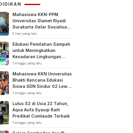
DIDIKAN
Mahasiswa KKN-PPM
Universitas Slamet Riyadi
Surakarta Gelar Sosialisasi
Pengelolaan Keuangan
5 hari yang lalu
Keluarga
Edukasi Pemilahan Sampah
untuk Meningkatkan
Kesadaran Lingkungan
Sejak Dini di SDN Pacul 1
1 minggu yang lalu
dan TK Kartini
Mahasiswa KKN Universitas
Bhakti Kencana Edukasi
Siswa SDN Sindur 02 Lewat
Program SIGERCEP
1 minggu yang lalu
Lulus S2 di Usia 22 Tahun,
Aqsa Aufa Syauqi Raih
Predikat Cumlaude Terbaik
1 minggu yang lalu