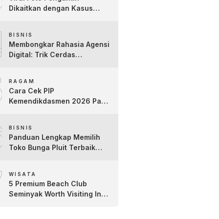
Dikaitkan dengan Kasus
Yank Uwes Yank, Ini
4
Klarifikasi Faktanya
BISNIS
Membongkar Rahasia Agensi
Digital: Trik Cerdas
Membangun Kredibilitas
5
Toko Online Baru
RAGAM
Cara Cek PIP
Kemendikdasmen 2026 Pakai
NIK dan NISN, Bantuan
6
hingga Rp1,8 Juta
BISNIS
Panduan Lengkap Memilih
Toko Bunga Pluit Terbaik
untuk Berbagai Momen
7
Spesial
WISATA
5 Premium Beach Club
Seminyak Worth Visiting In
Bali