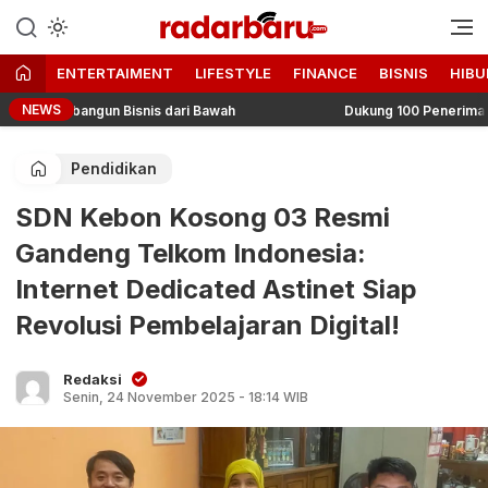
Informasi Berita Terbaru dan
radarbaru.com
Terkini Hari Ini
ENTERTAIMENT
LIFESTYLE
FINANCE
BISNIS
HIBU
NEWS
Membangun Bisnis dari Bawah
Dukung 100 Penerima Manfaat
Pendidikan
SDN Kebon Kosong 03 Resmi
Gandeng Telkom Indonesia:
Internet Dedicated Astinet Siap
Revolusi Pembelajaran Digital!
Redaksi
Senin, 24 November 2025 - 18:14 WIB