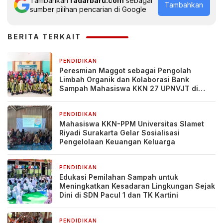
Tambahkan
radarbaru.com
sebagai
Tambahkan
sumber pilihan pencarian di Google
BERITA TERKAIT
PENDIDIKAN
2 hari yang lalu
Peresmian Maggot sebagai Pengolah
Limbah Organik dan Kolaborasi Bank
Sampah Mahasiswa KKN 27 UPNVJT di
Desa Pacul, Bojonegoro
PENDIDIKAN
7 hari yang lalu
Mahasiswa KKN-PPM Universitas Slamet
Riyadi Surakarta Gelar Sosialisasi
Pengelolaan Keuangan Keluarga
PENDIDIKAN
1 minggu yang lalu
Edukasi Pemilahan Sampah untuk
Meningkatkan Kesadaran Lingkungan Sejak
Dini di SDN Pacul 1 dan TK Kartini
PENDIDIKAN
1 minggu yang lalu