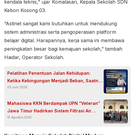
kendala teknis,” ujar Komalasari, Kepala Sekolah SDN
Kebon Kosong 03.
“Astinet sangat kami butuhkan untuk mendukung
sistem administrasi serta pengoperasian platform
belajar digital. Harapannya, kerja sama ini membawa
peningkatan besar bagi kemajuan sekolah,” tambah
Haidar, Operator Sekolah.
Pelatihan Penentuan Jalan Kehidupan:
Ketika Kebingungan Menjadi Beban, Saatnya
20 Juni 2026
Menemukan Kejelasan
Mahasiswa KKN Berdampak UPN “Veteran”
Jawa Timur Hadirkan Sistem Filtrasi Air
15 Agustus 2025
Bekas Wudhu Ramah Lingkungan di
Masjid Istiqomah