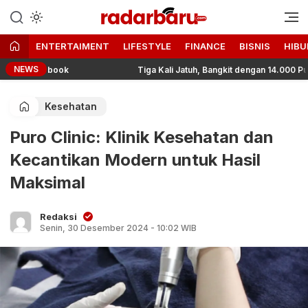
Informasi Berita Terbaru dan
radarbaru.com
Terkini Hari Ini
ENTERTAIMENT
LIFESTYLE
FINANCE
BISNIS
HIBU
NEWS
 Facebook
Tiga Kali Jatuh, Bangkit dengan 14.000 Puyuh: 
Kesehatan
Puro Clinic: Klinik Kesehatan dan
Kecantikan Modern untuk Hasil
Maksimal
Redaksi
Senin, 30 Desember 2024 - 10:02 WIB