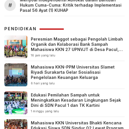
#
Hukum Cuma-Cuma: Kritik terhadap Implementasi
Pasal 56 Ayat (1) KUHAP
PENDIDIKAN
Peresmian Maggot sebagai Pengolah Limbah
Organik dan Kolaborasi Bank Sampah
Mahasiswa KKN 27 UPNVJT di Desa Pacul,
Bojonegoro
16 jam yang lalu
Mahasiswa KKN-PPM Universitas Slamet
Riyadi Surakarta Gelar Sosialisasi
Pengelolaan Keuangan Keluarga
6 hari yang lalu
Edukasi Pemilahan Sampah untuk
Meningkatkan Kesadaran Lingkungan Sejak
Dini di SDN Pacul 1 dan TK Kartini
1 minggu yang lalu
Mahasiswa KKN Universitas Bhakti Kencana
Edukasi Siswa SDN Sindur 02 Lewat Program