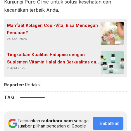
Kunjungi Puro Clinic untuk solusi kesehatan dan
kecantikan terbaik Anda.
Manfaat Kolagen Cool-Vita, Bisa Mencegah
Penuaan?
24 April 2026
Tingkatkan Kualitas Hidupmu dengan
Suplemen Vitamin Halal dan Berkualitas dari
11 April 2025
Purityfic
Reporter:
Redaksi
TAG
Tambahkan
radarbaru.com
sebagai
Tambahkan
sumber pilihan pencarian di Google