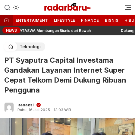
Informasi Berita Terbaru dan
radarbaru.com
Terkini Hari Ini
ENTERTAIMENT
LIFESTYLE
FINANCE
BISNIS
HIBU
NEWS
Puyuh HATASWA Membangun Bisnis dari Bawah
Dukung 100 Pen
Teknologi
PT Syaputra Capital Investama
Gandakan Layanan Internet Super
Cepat Telkom Demi Dukung Ribuan
Pengguna
Redaksi
Rabu, 16 Juli 2025 - 13:03 WIB