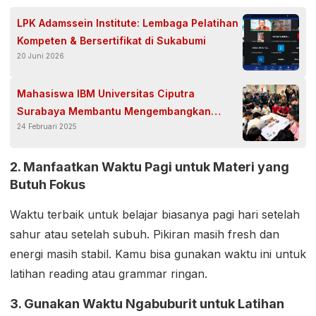
LPK Adamssein Institute: Lembaga Pelatihan
Kompeten & Bersertifikat di Sukabumi
20 Juni 2026
Mahasiswa IBM Universitas Ciputra
Surabaya Membantu Mengembangkan
24 Februari 2025
Generasi Muda SMA di Jawa Timur melalui
Rally Games Business “Inspire Change,
Ignite Futures”
2. Manfaatkan Waktu Pagi untuk Materi yang
Butuh Fokus
Waktu terbaik untuk belajar biasanya pagi hari setelah
sahur atau setelah subuh. Pikiran masih fresh dan
energi masih stabil. Kamu bisa gunakan waktu ini untuk
latihan reading atau grammar ringan.
3. Gunakan Waktu Ngabuburit untuk Latihan