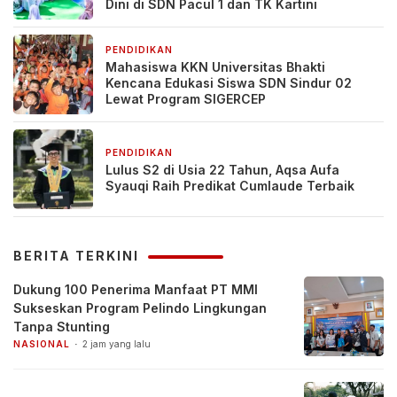
Dini di SDN Pacul 1 dan TK Kartini
PENDIDIKAN
6 hari yang lalu
Mahasiswa KKN Universitas Bhakti
Kencana Edukasi Siswa SDN Sindur 02
Lewat Program SIGERCEP
PENDIDIKAN
7 hari yang lalu
Lulus S2 di Usia 22 Tahun, Aqsa Aufa
Syauqi Raih Predikat Cumlaude Terbaik
BERITA TERKINI
Dukung 100 Penerima Manfaat PT MMI
Sukseskan Program Pelindo Lingkungan
Tanpa Stunting
NASIONAL
2 jam yang lalu