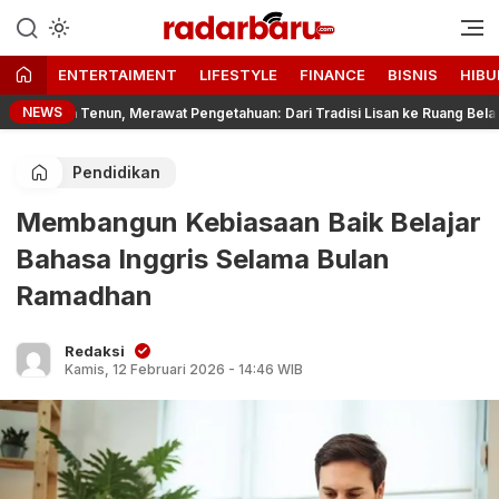
Informasi Berita Terbaru dan
radarbaru.com
Terkini Hari Ini
ENTERTAIMENT
LIFESTYLE
FINANCE
BISNIS
HIBU
NEWS
Tenun, Merawat Pengetahuan: Dari Tradisi Lisan ke Ruang Belajar Digital
Pendidikan
Membangun Kebiasaan Baik Belajar
Bahasa Inggris Selama Bulan
Ramadhan
Redaksi
Kamis, 12 Februari 2026 - 14:46 WIB