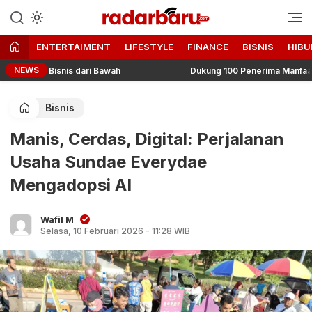
Informasi Berita Terbaru dan
radarbaru.com
Terkini Hari Ini
ENTERTAIMENT
LIFESTYLE
FINANCE
BISNIS
HIBU
NEWS
un Bisnis dari Bawah
Dukung 100 Penerima Manfaat PT MMI
Bisnis
Manis, Cerdas, Digital: Perjalanan
Usaha Sundae Everydae
Mengadopsi AI
Wafil M
Selasa, 10 Februari 2026 - 11:28 WIB