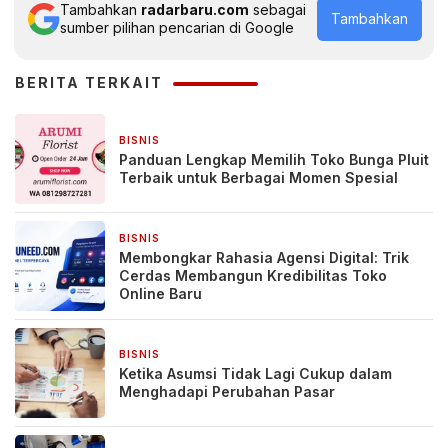
Tambahkan
radarbaru.com
sebagai
Tambahkan
sumber pilihan pencarian di Google
BERITA TERKAIT
BISNIS
3 hari yang lalu
Panduan Lengkap Memilih Toko Bunga Pluit
Terbaik untuk Berbagai Momen Spesial
BISNIS
3 hari yang lalu
Membongkar Rahasia Agensi Digital: Trik
Cerdas Membangun Kredibilitas Toko
Online Baru
BISNIS
4 hari yang lalu
Ketika Asumsi Tidak Lagi Cukup dalam
Menghadapi Perubahan Pasar