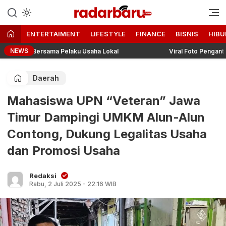
Informasi Berita Terbaru dan
radarbaru.com
Terkini Hari Ini
ENTERTAIMENT
LIFESTYLE
FINANCE
BISNIS
HIBU
NEWS
o Bersama Pelaku Usaha Lokal
Viral Foto Pengantin Dikaitka
Daerah
Mahasiswa UPN “Veteran” Jawa
Timur Dampingi UMKM Alun-Alun
Contong, Dukung Legalitas Usaha
dan Promosi Usaha
Redaksi
Rabu, 2 Juli 2025 - 22:16 WIB