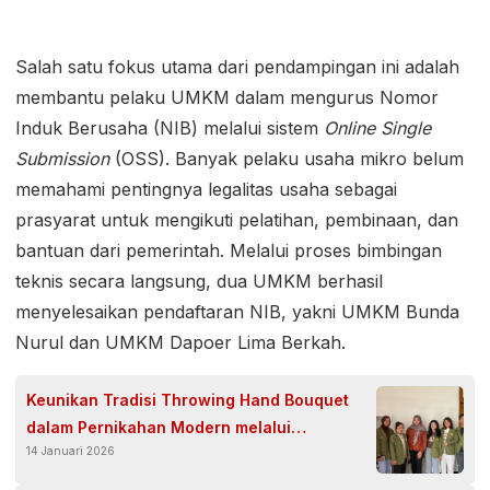
Salah satu fokus utama dari pendampingan ini adalah
membantu pelaku UMKM dalam mengurus Nomor
Induk Berusaha (NIB) melalui sistem
Online Single
Submission
(OSS). Banyak pelaku usaha mikro belum
memahami pentingnya legalitas usaha sebagai
prasyarat untuk mengikuti pelatihan, pembinaan, dan
bantuan dari pemerintah. Melalui proses bimbingan
teknis secara langsung, dua UMKM berhasil
menyelesaikan pendaftaran NIB, yakni UMKM Bunda
Nurul dan UMKM Dapoer Lima Berkah.
Keunikan Tradisi Throwing Hand Bouquet
dalam Pernikahan Modern melalui
14 Januari 2026
Pengalaman Magang Mahasiswa UPN
Veteran Jawa Timur