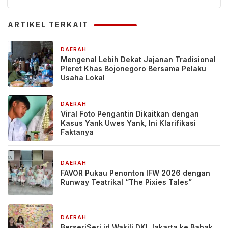
ARTIKEL TERKAIT
DAERAH
1 hari yang lalu
Mengenal Lebih Dekat Jajanan Tradisional
Pleret Khas Bojonegoro Bersama Pelaku
Usaha Lokal
DAERAH
1 hari yang lalu
Viral Foto Pengantin Dikaitkan dengan
Kasus Yank Uwes Yank, Ini Klarifikasi
Faktanya
DAERAH
6 hari yang lalu
FAVOR Pukau Penonton IFW 2026 dengan
Runway Teatrikal “The Pixies Tales”
DAERAH
2 minggu yang lalu
BerseriSeri.id Wakili DKI Jakarta ke Babak