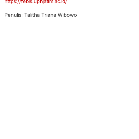
https://febis.upnjatim.ac.id/
Penulis: Talitha Triana Wibowo