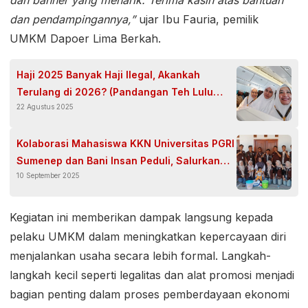
dan banner yang menarik. Terima kasih atas bantuan
dan pendampingannya,”
ujar Ibu Fauria, pemilik
UMKM Dapoer Lima Berkah.
Haji 2025 Banyak Haji Ilegal, Akankah
Terulang di 2026? (Pandangan Teh Lulu
22 Agustus 2025
tentang Pelaksanaan Haji 2025)
Kolaborasi Mahasiswa KKN Universitas PGRI
Sumenep dan Bani Insan Peduli, Salurkan
10 September 2025
Sembako untuk Disabilitas dan Dhuafa
Kegiatan ini memberikan dampak langsung kepada
pelaku UMKM dalam meningkatkan kepercayaan diri
menjalankan usaha secara lebih formal. Langkah-
langkah kecil seperti legalitas dan alat promosi menjadi
bagian penting dalam proses pemberdayaan ekonomi