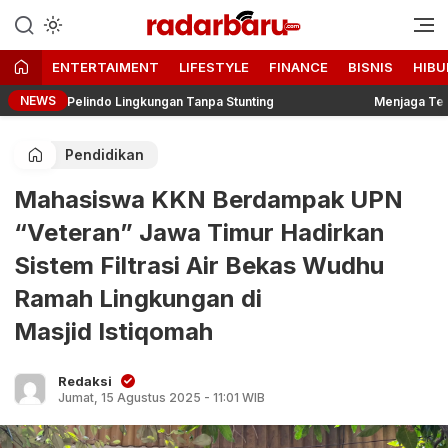
Informasi Berita Terbaru dan
radarbaru.com
Terkini Hari Ini
ENTERTAIMENT
LIFESTYLE
FINANCE
BISNIS
HIBU
NEWS
m Pelindo Lingkungan Tanpa Stunting
Menjaga Tenun, Meraw
Pendidikan
Mahasiswa KKN Berdampak UPN
“Veteran” Jawa Timur Hadirkan
Sistem Filtrasi Air Bekas Wudhu
Ramah Lingkungan di
Masjid Istiqomah
Redaksi
Jumat, 15 Agustus 2025 - 11:01 WIB