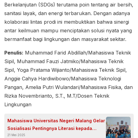
Berkelanjutan (SDGs) terutama poin tentang air bersih,
sanitasi layak, dan energi terbarukan. Dengan adanya
kolaborasi lintas prodi ini membuktikan bahwa sinergi
antar keilmuan mampu menciptakan solusi nyata yang
bermanfaat bagi lingkungan dan masyarakat sekitar.
Penulis:
Muhammad Farid Abdillah/Mahasiswa Teknik
Sipil, Muhammad Fauzi Jatmiko/Mahasiswa Teknik
Sipil, Yoga Pratama Wijianto/Mahasiswa Teknik Sipil,
Anggie Cahya Hardiwibowo/Mahasiswa Teknologi
Pangan, Amelia Putri Wulandari/Mahasiswa Fisika, dan
Rizka Novembrianto, S.T., M.T/Dosen Teknik
Lingkungan
Mahasiswa Universitas Negeri Malang Gelar
Sosialisasi Pentingnya Literasi kepada
21 Mei 2025
Siswa Kelas 1 SD Negeri 02 Sidorejo