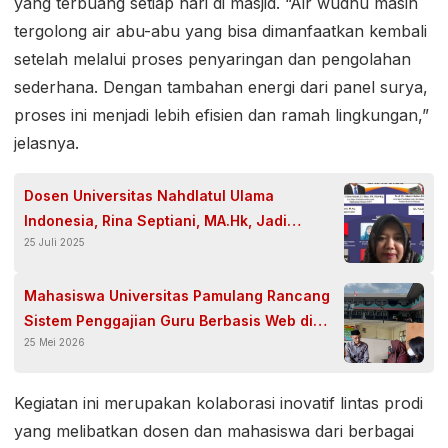
yang terbuang setiap hari di masjid. “Air wudhu masih
tergolong air abu-abu yang bisa dimanfaatkan kembali
setelah melalui proses penyaringan dan pengolahan
sederhana. Dengan tambahan energi dari panel surya,
proses ini menjadi lebih efisien dan ramah lingkungan,”
jelasnya.
Dosen Universitas Nahdlatul Ulama
Indonesia, Rina Septiani, MA.Hk, Jadi
25 Juli 2025
Pembicara Internasional di Pulau Sabang
Mahasiswa Universitas Pamulang Rancang
Sistem Penggajian Guru Berbasis Web di
25 Mei 2026
SMK Islam Iqro Pasar Kemis
Kegiatan ini merupakan kolaborasi inovatif lintas prodi
yang melibatkan dosen dan mahasiswa dari berbagai