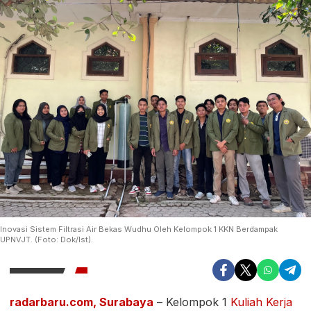
Inovasi Sistem Filtrasi Air Bekas Wudhu Oleh Kelompok 1 KKN Berdampak
UPNVJT. (Foto: Dok/Ist).
radarbaru.com, Surabaya
– Kelompok 1
Kuliah Kerja