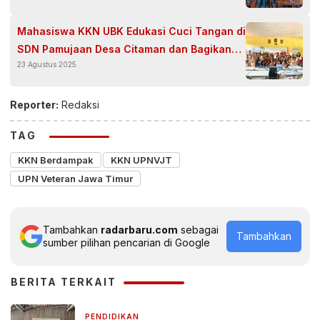
Mahasiswa KKN UBK Edukasi Cuci Tangan di
SDN Pamujaan Desa Citaman dan Bagikan
23 Agustus 2025
Sabun Herbal Aloe Vera Buatan Sendiri
Reporter:
Redaksi
TAG
KKN Berdampak
KKN UPNVJT
UPN Veteran Jawa Timur
Tambahkan
radarbaru.com
sebagai
Tambahkan
sumber pilihan pencarian di Google
BERITA TERKAIT
PENDIDIKAN
4 hari yang lalu