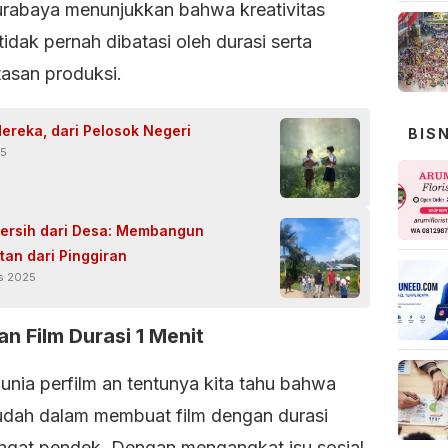
urabaya menunjukkan bahwa kreativitas
idak pernah dibatasi oleh durasi serta
tasan produksi.
ereka, dari Pelosok Negeri
BIS
25
Bersih dari Desa: Membangun
tan dari Pinggiran
s 2025
n Film Durasi 1 Menit
unia perfilm an tentunya kita tahu bahwa
udah dalam membuat film dengan durasi
ngat pendek. Dengan mengangkat isu sosial,