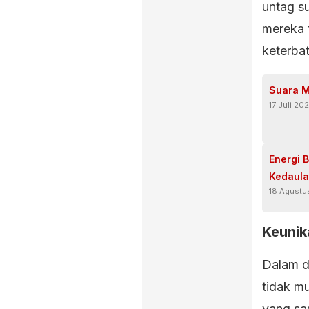
untag s
mereka t
keterba
Suara M
17 Juli 20
Energi 
Kedaula
18 Agustu
Keunika
Dalam d
tidak m
yang sa