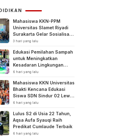
KUHAP
DIDIKAN
Mahasiswa KKN-PPM
Universitas Slamet Riyadi
Surakarta Gelar Sosialisasi
Pengelolaan Keuangan
3 hari yang lalu
Keluarga
Edukasi Pemilahan Sampah
untuk Meningkatkan
Kesadaran Lingkungan
Sejak Dini di SDN Pacul 1
6 hari yang lalu
dan TK Kartini
Mahasiswa KKN Universitas
Bhakti Kencana Edukasi
Siswa SDN Sindur 02 Lewat
Program SIGERCEP
6 hari yang lalu
Lulus S2 di Usia 22 Tahun,
Aqsa Aufa Syauqi Raih
Predikat Cumlaude Terbaik
6 hari yang lalu