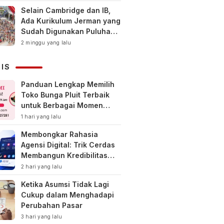
Selain Cambridge dan IB,
Ada Kurikulum Jerman yang
Sudah Digunakan Puluhan
Tahun di Indonesia
2 minggu yang lalu
NIS
Panduan Lengkap Memilih
Toko Bunga Pluit Terbaik
untuk Berbagai Momen
Spesial
1 hari yang lalu
Membongkar Rahasia
Agensi Digital: Trik Cerdas
Membangun Kredibilitas
Toko Online Baru
2 hari yang lalu
Ketika Asumsi Tidak Lagi
Cukup dalam Menghadapi
Perubahan Pasar
3 hari yang lalu