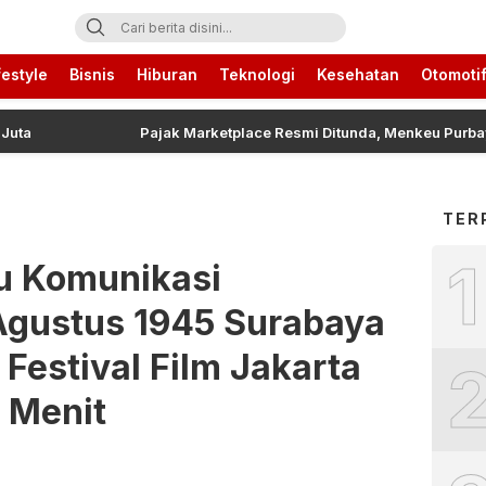
ari Ini
festyle
Bisnis
Hiburan
Teknologi
Kesehatan
Otomoti
Pajak Marketplace Resmi Ditunda, Menkeu Purbaya Un
TER
1
u Komunikasi
 Agustus 1945 Surabaya
i Festival Film Jakarta
 Menit