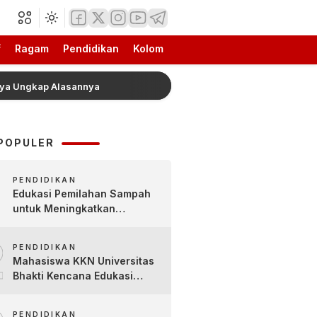
f
Ragam
Pendidikan
Kolom
gkap Alasannya
Mengenal Lebih Dekat Jajanan Tradisi
POPULER
PENDIDIKAN
Edukasi Pemilahan Sampah
untuk Meningkatkan
Kesadaran Lingkungan Sejak
2
Dini di SDN Pacul 1 dan TK
PENDIDIKAN
Kartini
Mahasiswa KKN Universitas
Bhakti Kencana Edukasi
Siswa SDN Sindur 02 Lewat
Program SIGERCEP
PENDIDIKAN