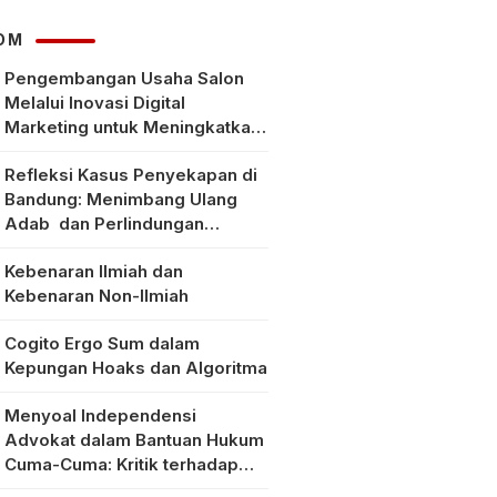
Klarifikasi Faktanya
OM
Pengembangan Usaha Salon
Melalui Inovasi Digital
Marketing untuk Meningkatkan
Pendapatan Masyarakat pada
Refleksi Kasus Penyekapan di
Salon Mitra, Selong Lombok
Bandung: Menimbang Ulang
Timur
Adab dan Perlindungan
Perempuan di Era Modern
Kebenaran Ilmiah dan
Kebenaran Non-Ilmiah
Cogito Ergo Sum dalam
Kepungan Hoaks dan Algoritma
Menyoal Independensi
Advokat dalam Bantuan Hukum
Cuma-Cuma: Kritik terhadap
Implementasi Pasal 56 Ayat (1)