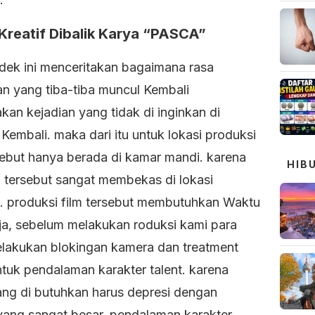
 Kreatif Dibalik Karya “PASCA”
ndek ini menceritakan bagaimana rasa
an yang tiba-tiba muncul Kembali
kan kejadian yang tidak di inginkan di
Kembali. maka dari itu untuk lokasi produksi
rsebut hanya berada di kamar mandi. karena
HIB
n tersebut sangat membekas di lokasi
t. produksi film tersebut membutuhkan Waktu
aja, sebelum melakukan roduksi kami para
lakukan blokingan kamera dan treatment
ntuk pendalaman karakter talent. karena
yang di butuhkan harus depresi dengan
yang sangat besar. pendalaman karakter