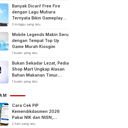
Banyak Dicari! Free Fire
dengan Lagu Mutiara
Ternyata Bikin Gameplay
Makin Keren
3 minggu yang lalu
Mobile Legends Makin Seru
dengan Tempat Top Up
Game Murah Kiosgim
1 bulan yang lalu
Bukan Sekadar Lezat, Pedia
Shop Mart Ungkap Alasan
Bahan Makanan Timur
Tengah Jadi Tren Gaya
1 bulan yang lalu
Hidup Sehat Modern
AM
Cara Cek PIP
Kemendikdasmen 2026
Pakai NIK dan NISN,
Bantuan hingga Rp1,8 Juta
2 hari yang lalu