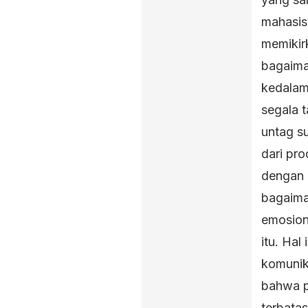
mahasis
memikir
bagaima
kedalam
segala 
untag s
dari pro
dengan h
bagaima
emosion
itu. Hal
komunik
bahwa p
terbatas