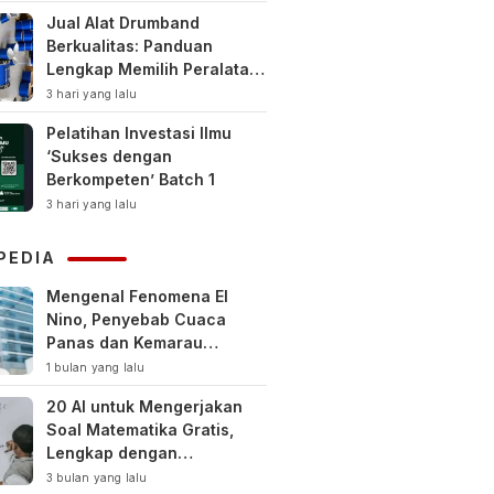
Jual Alat Drumband
Berkualitas: Panduan
Lengkap Memilih Peralatan
Drumband Terbaik untuk
3 hari yang lalu
Sekolah, Instansi, dan
Pelatihan Investasi Ilmu
Komunitas
‘Sukses dengan
Berkompeten’ Batch 1
3 hari yang lalu
PEDIA
Mengenal Fenomena El
Nino, Penyebab Cuaca
Panas dan Kemarau
Panjang
1 bulan yang lalu
20 AI untuk Mengerjakan
Soal Matematika Gratis,
Lengkap dengan
Pembahasan
3 bulan yang lalu