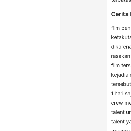
Cerita
film pe
ketakut
dikarena
rasakan 
film te
kejadia
tersebu
1 hari s
crew me
talent u
talent 
trauma 