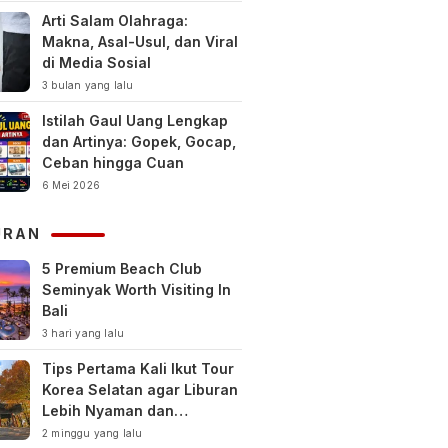
Arti Salam Olahraga:
Makna, Asal-Usul, dan Viral
di Media Sosial
3 bulan yang lalu
Istilah Gaul Uang Lengkap
dan Artinya: Gopek, Gocap,
Ceban hingga Cuan
6 Mei 2026
URAN
5 Premium Beach Club
Seminyak Worth Visiting In
Bali
3 hari yang lalu
Tips Pertama Kali Ikut Tour
Korea Selatan agar Liburan
Lebih Nyaman dan
Berkesan
2 minggu yang lalu