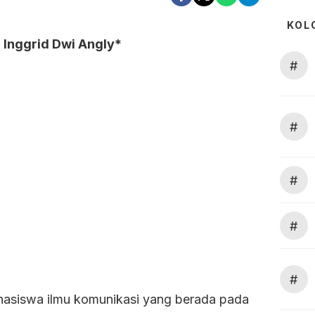
KOL
: Inggrid Dwi Angly*
#
#
#
#
#
asiswa ilmu komunikasi yang berada pada