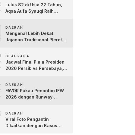
3
Lulus S2 di Usia 22 Tahun,
Aqsa Aufa Syauqi Raih
Predikat Cumlaude Terbaik
4
DAERAH
Mengenal Lebih Dekat
Jajanan Tradisional Pleret
Khas Bojonegoro Bersama
5
Pelaku Usaha Lokal
OLAHRAGA
Jadwal Final Piala Presiden
2026 Persib vs Persebaya,
Jam Tayang dan Link Live
6
Streaming
DAERAH
FAVOR Pukau Penonton IFW
2026 dengan Runway
Teatrikal “The Pixies Tales”
7
DAERAH
Viral Foto Pengantin
Dikaitkan dengan Kasus
Yank Uwes Yank, Ini