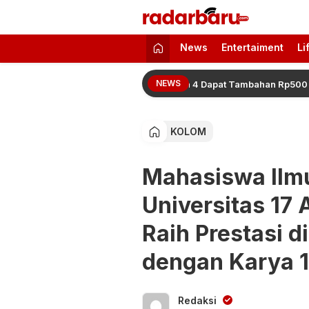
radarbaru.com
Informasi Berita Terbaru dan Terkini H
News
Entertaiment
Li
NEWS
en 2026 Resmi Naik, Juara 2 hingga 4 Dapat Tambahan Rp500 Juta
KOLOM
Mahasiswa Ilm
Universitas 17
Raih Prestasi d
dengan Karya 1
Redaksi