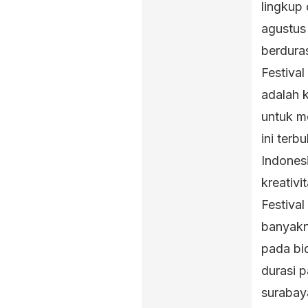
lingkup
agustus
berdura
Festival
adalah 
untuk me
ini terb
Indones
kreativi
Festiva
banyakn
pada bi
durasi p
surabay