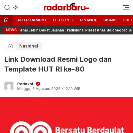
Informasi Berita Terbaru dan
radarbaru.com
Terkini Hari Ini
ENTERTAIMENT
LIFESTYLE
FINANCE
BISNIS
HIBU
NEWS
genal Lebih Dekat Jajanan Tradisional Pleret Khas Bojonegoro Bersama Pe
Nasional
Link Download Resmi Logo dan
Template HUT RI ke-80
Redaksi
Minggu, 3 Agustus 2025 - 12:10 WIB