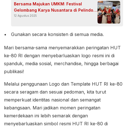
⁠Bersama Majukan UMKM: Festival
Gelombang Karya Nusantara di Pelindo
Tower
12 Agustus 2025
Gunakan secara konsisten di semua media.
Mari bersama-sama menyemarakkan peringatan HUT
ke-80 RI dengan menyebarluaskan logo resmi ini di
spanduk, media sosial, merchandise, hingga berbagai
publikasi!
Melalui penggunaan Logo dan Template HUT RI ke-80
secara seragam dan sesuai pedoman, kita turut
memperkuat identitas nasional dan semangat
kebangsaan. Mari jadikan momen peringatan
kemerdekaan ini lebih semarak dengan
menyebarluaskan simbol resmi HUT RI ke-80 di