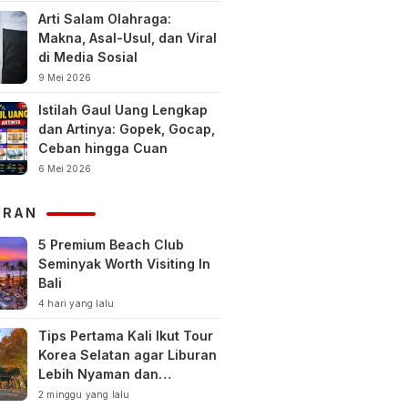
Arti Salam Olahraga:
Makna, Asal-Usul, dan Viral
di Media Sosial
9 Mei 2026
Istilah Gaul Uang Lengkap
dan Artinya: Gopek, Gocap,
Ceban hingga Cuan
6 Mei 2026
URAN
5 Premium Beach Club
Seminyak Worth Visiting In
Bali
4 hari yang lalu
Tips Pertama Kali Ikut Tour
Korea Selatan agar Liburan
Lebih Nyaman dan
Berkesan
2 minggu yang lalu