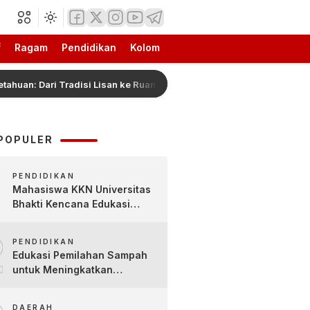
f
Ragam
Pendidikan
Kolom
ri Tradisi Lisan ke Ruang Belajar Digital
Hadiah Pia
POPULER
PENDIDIKAN
Mahasiswa KKN Universitas
Bhakti Kencana Edukasi
Siswa SDN Sindur 02 Lewat
2
Program SIGERCEP
PENDIDIKAN
Edukasi Pemilahan Sampah
untuk Meningkatkan
Kesadaran Lingkungan Sejak
Dini di SDN Pacul 1 dan TK
DAERAH