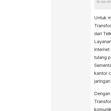
10 Juni 2
Untuk me
Transfo
dari Tel
Layanan
interne
tulang 
Sementa
kantor 
jaringan
Dengan s
Transfor
komunik