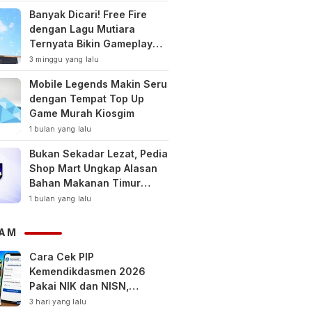
Banyak Dicari! Free Fire
dengan Lagu Mutiara
Ternyata Bikin Gameplay
Makin Keren
3 minggu yang lalu
Mobile Legends Makin Seru
dengan Tempat Top Up
Game Murah Kiosgim
1 bulan yang lalu
Bukan Sekadar Lezat, Pedia
Shop Mart Ungkap Alasan
Bahan Makanan Timur
Tengah Jadi Tren Gaya
1 bulan yang lalu
Hidup Sehat Modern
AM
Cara Cek PIP
Kemendikdasmen 2026
Pakai NIK dan NISN,
Bantuan hingga Rp1,8 Juta
3 hari yang lalu