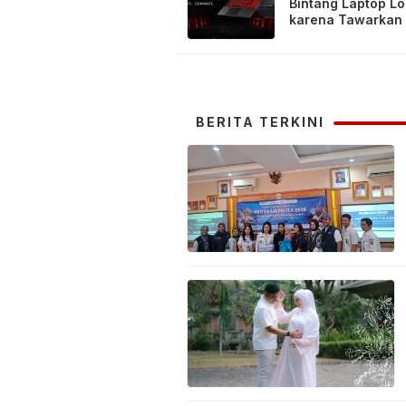
Bintang Laptop Lo
karena Tawarkan
5070 dengan Har
Bersaing
BERITA TERKINI