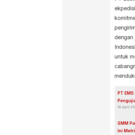
ekpedis
komitme
pengiri
dengan 
Indones
untuk m
cabangn
menduku
PT EMS 
Pengujia
18 April 2
SMM Pan
Ini Metr