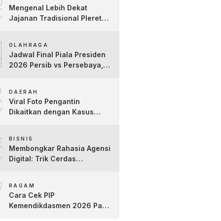
3
Kartini
Mengenal Lebih Dekat
Jajanan Tradisional Pleret
Khas Bojonegoro Bersama
4
Pelaku Usaha Lokal
OLAHRAGA
Jadwal Final Piala Presiden
2026 Persib vs Persebaya,
Jam Tayang dan Link Live
5
Streaming
DAERAH
Viral Foto Pengantin
Dikaitkan dengan Kasus
Yank Uwes Yank, Ini
6
Klarifikasi Faktanya
BISNIS
Membongkar Rahasia Agensi
Digital: Trik Cerdas
Membangun Kredibilitas
7
Toko Online Baru
RAGAM
Cara Cek PIP
Kemendikdasmen 2026 Pakai
NIK dan NISN, Bantuan