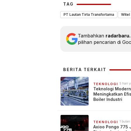
TAG
PT Lautan Tirta Transfortama
Witel
Tambahkan
radarbaru
pilihan pencarian di Go
BERITA TERKAIT
5 hari 
TEKNOLOGI
Teknologi Modern
Meningkatkan Efis
Boiler Industri
1 bulan
TEKNOLOGI
Axioo Pongo 775 