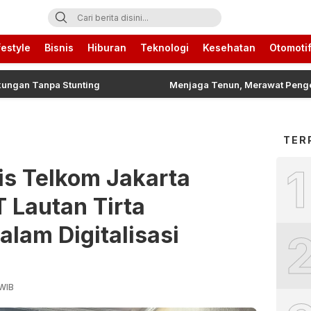
ari Ini
festyle
Bisnis
Hiburan
Teknologi
Kesehatan
Otomoti
anpa Stunting
Menjaga Tenun, Merawat Pengetahuan: Da
TER
1
is Telkom Jakarta
 Lautan Tirta
lam Digitalisasi
 WIB