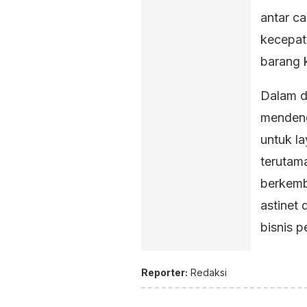
antar ca
kecepat
barang 
Dalam d
mendeng
untuk la
terutama
berkemb
astinet
bisnis 
Reporter:
Redaksi