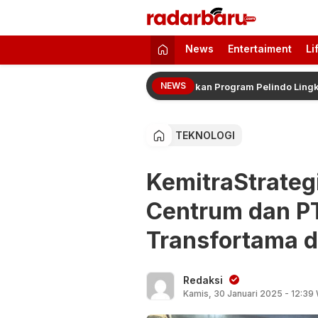
radarbaru.com
Informasi Berita Terbaru dan Terkini H
News
Entertaiment
Li
NEWS
Penerima Manfaat PT MMI Sukseskan Program Pelindo Lingkungan T
TEKNOLOGI
KemitraStrateg
Centrum dan PT
Transfortama da
Redaksi
Kamis, 30 Januari 2025 - 12:39