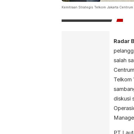
Kemitraan Strategis Telkom Jakarta Centrum d
Radar B
pelangg
salah s
Centrum
Telkom 
sambang
diskusi
Operasi
Manager
PT Laut