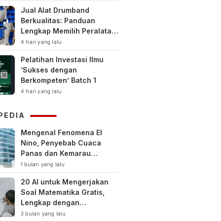
Jual Alat Drumband
Berkualitas: Panduan
Lengkap Memilih Peralatan
Drumband Terbaik untuk
4 hari yang lalu
Sekolah, Instansi, dan
Pelatihan Investasi Ilmu
Komunitas
‘Sukses dengan
Berkompeten’ Batch 1
4 hari yang lalu
PEDIA
Mengenal Fenomena El
Nino, Penyebab Cuaca
Panas dan Kemarau
Panjang
1 bulan yang lalu
20 AI untuk Mengerjakan
Soal Matematika Gratis,
Lengkap dengan
Pembahasan
3 bulan yang lalu