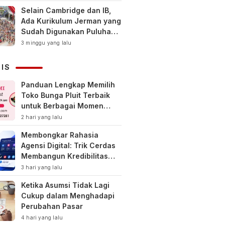
Selain Cambridge dan IB,
Ada Kurikulum Jerman yang
Sudah Digunakan Puluhan
Tahun di Indonesia
3 minggu yang lalu
NIS
Panduan Lengkap Memilih
Toko Bunga Pluit Terbaik
untuk Berbagai Momen
Spesial
2 hari yang lalu
Membongkar Rahasia
Agensi Digital: Trik Cerdas
Membangun Kredibilitas
Toko Online Baru
3 hari yang lalu
Ketika Asumsi Tidak Lagi
Cukup dalam Menghadapi
Perubahan Pasar
4 hari yang lalu