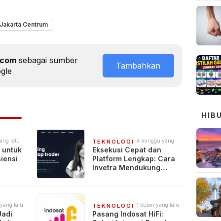
 Jakarta Centrum
.com
sebagai sumber
Tambahkan
ogle
HIB
yang lalu
4 minggu yang
TEKNOLOGI
lalu
 untuk
Eksekusi Cepat dan
iensi
Platform Lengkap: Cara
Invetra Mendukung
Trader Indonesia di
Pasar yang Bergerak
Cepat
 yang lalu
1 bulan yang lalu
TEKNOLOGI
Jadi
Pasang Indosat HiFi: