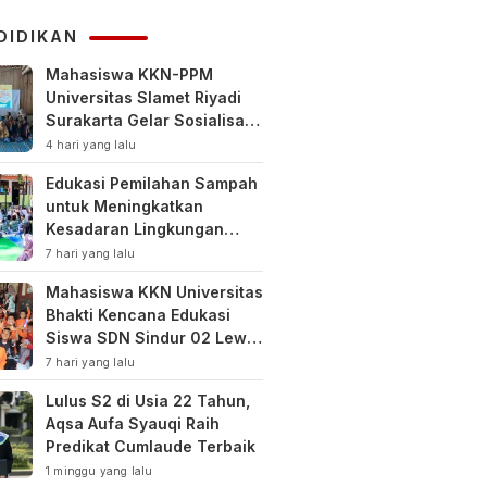
KUHAP
DIDIKAN
Mahasiswa KKN-PPM
Universitas Slamet Riyadi
Surakarta Gelar Sosialisasi
Pengelolaan Keuangan
4 hari yang lalu
Keluarga
Edukasi Pemilahan Sampah
untuk Meningkatkan
Kesadaran Lingkungan
Sejak Dini di SDN Pacul 1
7 hari yang lalu
dan TK Kartini
Mahasiswa KKN Universitas
Bhakti Kencana Edukasi
Siswa SDN Sindur 02 Lewat
Program SIGERCEP
7 hari yang lalu
Lulus S2 di Usia 22 Tahun,
Aqsa Aufa Syauqi Raih
Predikat Cumlaude Terbaik
1 minggu yang lalu