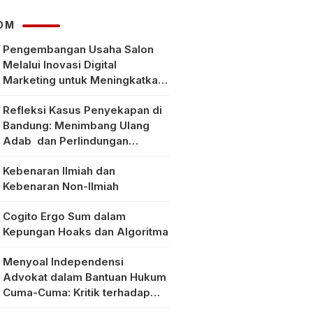
hingga Rp1,8 Juta
OM
Pengembangan Usaha Salon
Melalui Inovasi Digital
Marketing untuk Meningkatkan
Pendapatan Masyarakat pada
Refleksi Kasus Penyekapan di
Salon Mitra, Selong Lombok
Bandung: Menimbang Ulang
Timur
Adab dan Perlindungan
Perempuan di Era Modern
Kebenaran Ilmiah dan
Kebenaran Non-Ilmiah
Cogito Ergo Sum dalam
Kepungan Hoaks dan Algoritma
Menyoal Independensi
Advokat dalam Bantuan Hukum
Cuma-Cuma: Kritik terhadap
Implementasi Pasal 56 Ayat (1)