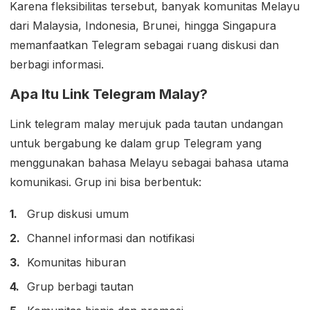
Karena fleksibilitas tersebut, banyak komunitas Melayu
dari Malaysia, Indonesia, Brunei, hingga Singapura
memanfaatkan Telegram sebagai ruang diskusi dan
berbagi informasi.
Apa Itu Link Telegram Malay?
Link telegram malay merujuk pada tautan undangan
untuk bergabung ke dalam grup Telegram yang
menggunakan bahasa Melayu sebagai bahasa utama
komunikasi. Grup ini bisa berbentuk:
Grup diskusi umum
Channel informasi dan notifikasi
Komunitas hiburan
Grup berbagi tautan