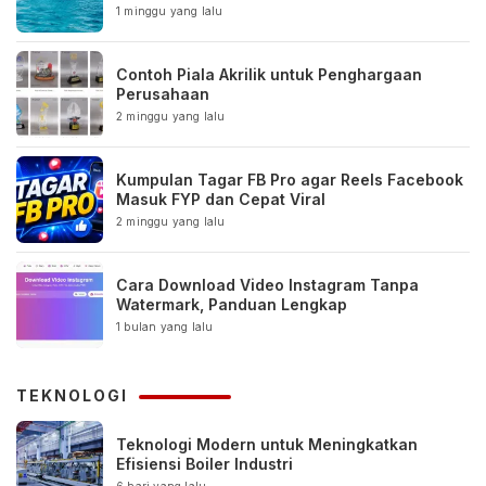
1 minggu yang lalu
Contoh Piala Akrilik untuk Penghargaan
Perusahaan
2 minggu yang lalu
Kumpulan Tagar FB Pro agar Reels Facebook
Masuk FYP dan Cepat Viral
2 minggu yang lalu
Cara Download Video Instagram Tanpa
Watermark, Panduan Lengkap
1 bulan yang lalu
TEKNOLOGI
Teknologi Modern untuk Meningkatkan
Efisiensi Boiler Industri