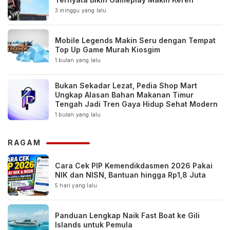
3 minggu yang lalu
Mobile Legends Makin Seru dengan Tempat
Top Up Game Murah Kiosgim
1 bulan yang lalu
Bukan Sekadar Lezat, Pedia Shop Mart
Ungkap Alasan Bahan Makanan Timur
Tengah Jadi Tren Gaya Hidup Sehat Modern
1 bulan yang lalu
RAGAM
Cara Cek PIP Kemendikdasmen 2026 Pakai
NIK dan NISN, Bantuan hingga Rp1,8 Juta
5 hari yang lalu
Panduan Lengkap Naik Fast Boat ke Gili
Islands untuk Pemula