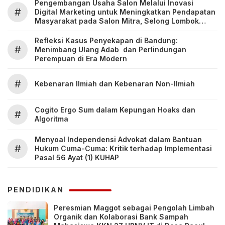
Pengembangan Usaha Salon Melalui Inovasi
#
Digital Marketing untuk Meningkatkan Pendapatan
Masyarakat pada Salon Mitra, Selong Lombok
Timur
Refleksi Kasus Penyekapan di Bandung:
#
Menimbang Ulang Adab dan Perlindungan
Perempuan di Era Modern
#
Kebenaran Ilmiah dan Kebenaran Non-Ilmiah
Cogito Ergo Sum dalam Kepungan Hoaks dan
#
Algoritma
Menyoal Independensi Advokat dalam Bantuan
#
Hukum Cuma-Cuma: Kritik terhadap Implementasi
Pasal 56 Ayat (1) KUHAP
PENDIDIKAN
Peresmian Maggot sebagai Pengolah Limbah
Organik dan Kolaborasi Bank Sampah