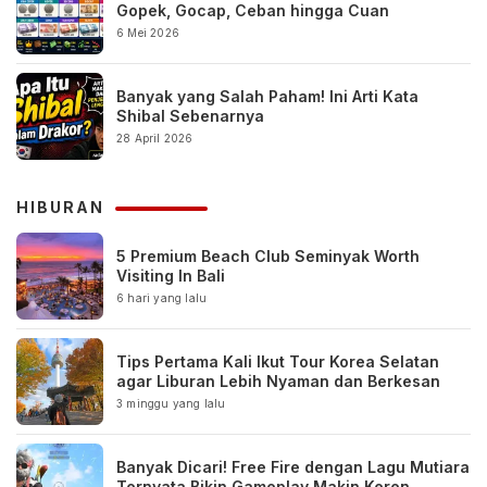
Gopek, Gocap, Ceban hingga Cuan
6 Mei 2026
Banyak yang Salah Paham! Ini Arti Kata
Shibal Sebenarnya
28 April 2026
HIBURAN
5 Premium Beach Club Seminyak Worth
Visiting In Bali
6 hari yang lalu
Tips Pertama Kali Ikut Tour Korea Selatan
agar Liburan Lebih Nyaman dan Berkesan
3 minggu yang lalu
Banyak Dicari! Free Fire dengan Lagu Mutiara
Ternyata Bikin Gameplay Makin Keren