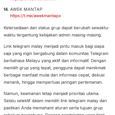
AWEK MANTAP
https://t.me/awekmantapx
Ketersediaan dan status grup dapat berubah sewaktu-
waktu tergantung kebijakan admin masing-masing.
Link telegram malay menjadi pintu masuk bagi siapa
saja yang ingin bergabung dalam komunitas Telegram
berbahasa Melayu yang aktif dan informatif. Dengan
memilih grup yang tepat, pengguna dapat menikmati
berbagai manfaat mulai dari informasi cepat, diskusi
menarik, hingga memperluas jaringan pertemanan.
Namun, keamanan tetap menjadi prioritas utama.
Selalu selektif dalam memilih link telegram malay dan
pastikan Anda memahami aturan serta tujuan grup