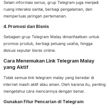
Selain informasi serius, grup Telegram juga menjadi
ruang interaksi santai, berbagi pengalaman, dan
memperluas jaringan pertemanan.
4. Promosi dan Bisnis
Sebagian grup Telegram Malay dimanfaatkan untuk
promosi produk, berbagi peluang usaha, hingga
diskusi seputar bisnis online.
Cara Menemukan Link Telegram Malay
yang Aktif
Tidak semua link telegram malay yang beredar di
internet masih aktif atau aman. Oleh karena itu, penting
mengetahui cara mencarinya dengan benar.
Gunakan Fitur Pencarian di Telegram