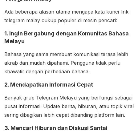
Ada beberapa alasan utama mengapa kata kunci link
telegram malay cukup populer di mesin pencari:
1. Ingin Bergabung dengan Komunitas Bahasa
Melayu
Bahasa yang sama membuat komunikasi terasa lebih
akrab dan mudah dipahami. Pengguna tidak perlu
khawatir dengan perbedaan bahasa.
2. Mendapatkan Informasi Cepat
Banyak grup Telegram Melayu yang berfungsi sebagai
pusat informasi. Update berita, hiburan, atau topik viral
sering dibagikan lebih cepat dibanding platform lain.
3. Mencari Hiburan dan Diskusi Santai