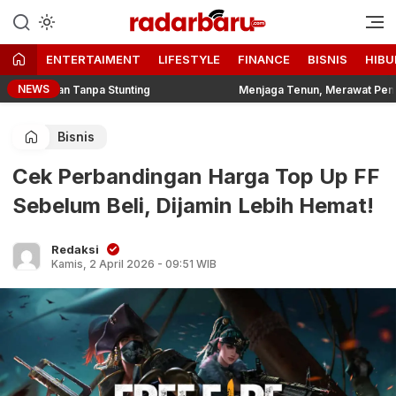
Informasi Berita Terbaru dan
radarbaru.com
Terkini Hari Ini
ENTERTAIMENT
LIFESTYLE
FINANCE
BISNIS
HIBU
NEWS
gan Tanpa Stunting
Menjaga Tenun, Merawat Pengetahuan: Da
Bisnis
Cek Perbandingan Harga Top Up FF
Sebelum Beli, Dijamin Lebih Hemat!
Redaksi
Kamis, 2 April 2026 - 09:51 WIB