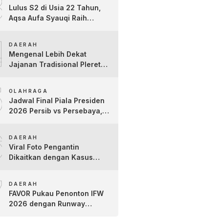
3
Lulus S2 di Usia 22 Tahun,
Aqsa Aufa Syauqi Raih
Predikat Cumlaude Terbaik
4
DAERAH
Mengenal Lebih Dekat
Jajanan Tradisional Pleret
Khas Bojonegoro Bersama
5
Pelaku Usaha Lokal
OLAHRAGA
Jadwal Final Piala Presiden
2026 Persib vs Persebaya,
Jam Tayang dan Link Live
6
Streaming
DAERAH
Viral Foto Pengantin
Dikaitkan dengan Kasus
Yank Uwes Yank, Ini
7
Klarifikasi Faktanya
DAERAH
FAVOR Pukau Penonton IFW
2026 dengan Runway
Teatrikal “The Pixies Tales”