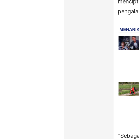
mencipt
pengala
“Sebaga