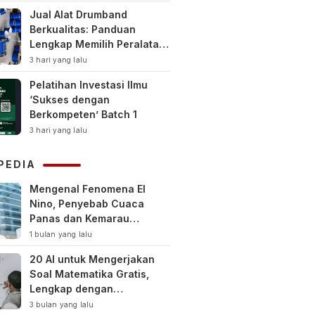
Jual Alat Drumband
Berkualitas: Panduan
Lengkap Memilih Peralatan
Drumband Terbaik untuk
3 hari yang lalu
Sekolah, Instansi, dan
Pelatihan Investasi Ilmu
Komunitas
‘Sukses dengan
Berkompeten’ Batch 1
3 hari yang lalu
PEDIA
Mengenal Fenomena El
Nino, Penyebab Cuaca
Panas dan Kemarau
Panjang
1 bulan yang lalu
20 AI untuk Mengerjakan
Soal Matematika Gratis,
Lengkap dengan
Pembahasan
3 bulan yang lalu