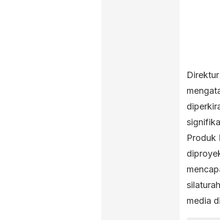
Direktu
mengata
diperki
signifik
Produk 
diproye
mencapai
silatur
media di