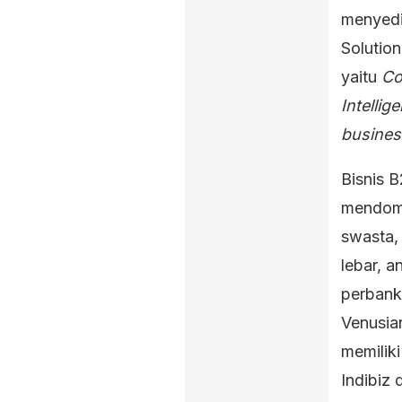
menyedia
Solution
yaitu
Co
Intellig
busines
Bisnis 
mendomi
swasta,
lebar, a
perban
Venusia
memilik
Indibiz 