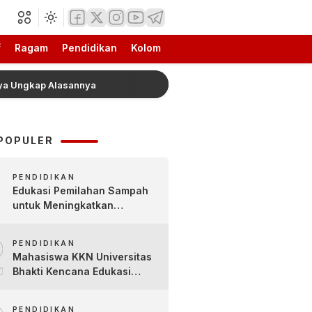
f
Ragam
Pendidikan
Kolom
kap Alasannya
Mengenal Lebih Dekat Jajanan Tradisio
POPULER
PENDIDIKAN
Edukasi Pemilahan Sampah
untuk Meningkatkan
Kesadaran Lingkungan Sejak
2
Dini di SDN Pacul 1 dan TK
PENDIDIKAN
Kartini
Mahasiswa KKN Universitas
Bhakti Kencana Edukasi
Siswa SDN Sindur 02 Lewat
Program SIGERCEP
PENDIDIKAN