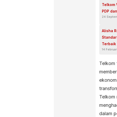
Telkom 
PDP dan
24 Septe
Alisha R
Standar
Terbaik
14 Februar
Telkom 
memberi
ekonomi 
transfor
Telkom 
menghad
dalam pe