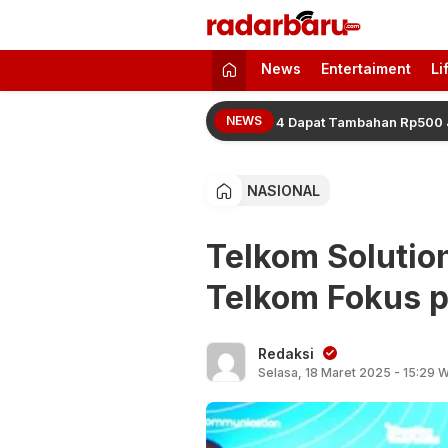
radarbaru.com
Informasi Berita Terbaru dan Terkini H
News
Entertaiment
Li
NEWS
n 2026 Resmi Naik, Juara 2 hingga 4 Dapat Tambahan Rp500 Juta
NASIONAL
Telkom Solutio
Telkom Fokus 
Redaksi
Selasa, 18 Maret 2025 - 15:29 