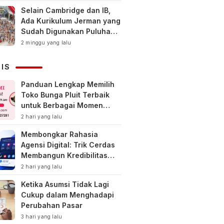
Selain Cambridge dan IB,
Ada Kurikulum Jerman yang
Sudah Digunakan Puluhan
Tahun di Indonesia
2 minggu yang lalu
NIS
Panduan Lengkap Memilih
Toko Bunga Pluit Terbaik
untuk Berbagai Momen
Spesial
2 hari yang lalu
Membongkar Rahasia
Agensi Digital: Trik Cerdas
Membangun Kredibilitas
Toko Online Baru
2 hari yang lalu
Ketika Asumsi Tidak Lagi
Cukup dalam Menghadapi
Perubahan Pasar
3 hari yang lalu