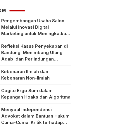
OM
Pengembangan Usaha Salon
Melalui Inovasi Digital
Marketing untuk Meningkatkan
Pendapatan Masyarakat pada
Refleksi Kasus Penyekapan di
Salon Mitra, Selong Lombok
Bandung: Menimbang Ulang
Timur
Adab dan Perlindungan
Perempuan di Era Modern
Kebenaran Ilmiah dan
Kebenaran Non-Ilmiah
Cogito Ergo Sum dalam
Kepungan Hoaks dan Algoritma
Menyoal Independensi
Advokat dalam Bantuan Hukum
Cuma-Cuma: Kritik terhadap
Implementasi Pasal 56 Ayat (1)