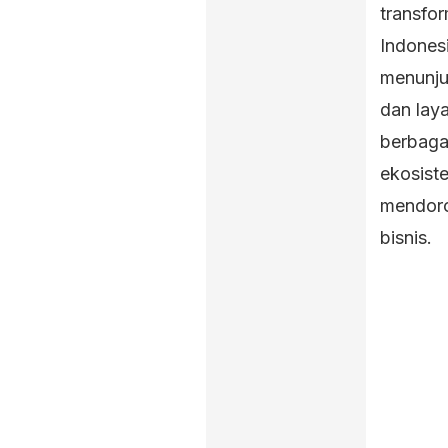
transfor
Indones
menunju
dan lay
berbagai
ekosiste
mendoron
bisnis.