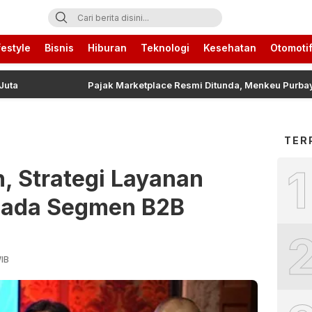
ari Ini
festyle
Bisnis
Hiburan
Teknologi
Kesehatan
Otomoti
Pajak Marketplace Resmi Ditunda, Menkeu Purbaya Ung
TER
1
n, Strategi Layanan
pada Segmen B2B
WIB