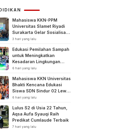
KUHAP
DIDIKAN
Mahasiswa KKN-PPM
Universitas Slamet Riyadi
Surakarta Gelar Sosialisasi
Pengelolaan Keuangan
3 hari yang lalu
Keluarga
Edukasi Pemilahan Sampah
untuk Meningkatkan
Kesadaran Lingkungan
Sejak Dini di SDN Pacul 1
6 hari yang lalu
dan TK Kartini
Mahasiswa KKN Universitas
Bhakti Kencana Edukasi
Siswa SDN Sindur 02 Lewat
Program SIGERCEP
6 hari yang lalu
Lulus S2 di Usia 22 Tahun,
Aqsa Aufa Syauqi Raih
Predikat Cumlaude Terbaik
7 hari yang lalu