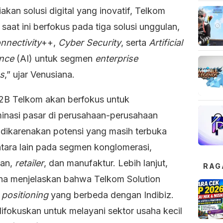
kan solusi digital yang inovatif, Telkom
 saat ini berfokus pada tiga solusi unggulan,
nnectivity
++,
Cyber Security
, serta
Artificial
ence
(AI) untuk segmen
enterprise
s
,” ujar Venusiana.
B2B Telkom akan berfokus untuk
nasi pasar di perusahaan-perusahaan
 dikarenakan potensi yang masih terbuka
ntara lain pada segmen konglomerasi,
kan,
retailer
, dan manufaktur. Lebih lanjut,
RAG
na menjelaskan bahwa Telkom Solution
i
positioning
yang berbeda dengan Indibiz.
difokuskan untuk melayani sektor usaha kecil