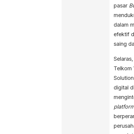
pasar
B
menduku
dalam m
efektif 
saing da
Selaras,
Telkom 
Solution
digital 
mengint
platfor
berpera
perusah