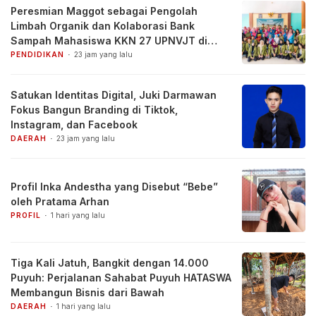
Peresmian Maggot sebagai Pengolah
Limbah Organik dan Kolaborasi Bank
Sampah Mahasiswa KKN 27 UPNVJT di
Desa Pacul, Bojonegoro
PENDIDIKAN
23 jam yang lalu
Satukan Identitas Digital, Juki Darmawan
Fokus Bangun Branding di Tiktok,
Instagram, dan Facebook
DAERAH
23 jam yang lalu
Profil Inka Andestha yang Disebut “Bebe”
oleh Pratama Arhan
PROFIL
1 hari yang lalu
Tiga Kali Jatuh, Bangkit dengan 14.000
Puyuh: Perjalanan Sahabat Puyuh HATASWA
Membangun Bisnis dari Bawah
DAERAH
1 hari yang lalu