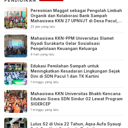
PENDIDIKAN
Peresmian Maggot sebagai Pengolah Limbah
Organik dan Kolaborasi Bank Sampah
Mahasiswa KKN 27 UPNVJT di Desa Pacul,
Bojonegoro
23 jam yang lalu
Mahasiswa KKN-PPM Universitas Slamet
Riyadi Surakarta Gelar Sosialisasi
Pengelolaan Keuangan Keluarga
6 hari yang lalu
Edukasi Pemilahan Sampah untuk
Meningkatkan Kesadaran Lingkungan Sejak
Dini di SDN Pacul 1 dan TK Kartini
1 minggu yang lalu
Mahasiswa KKN Universitas Bhakti Kencana
Edukasi Siswa SDN Sindur 02 Lewat Program
SIGERCEP
1 minggu yang lalu
Lulus S2 di Usia 22 Tahun, Aqsa Aufa Syauqi