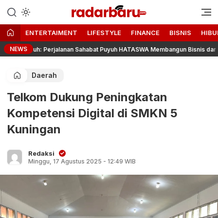
Informasi Berita Terbaru dan
radarbaru.com
Terkini Hari Ini
ENTERTAIMENT
LIFESTYLE
FINANCE
BISNIS
HIBU
NEWS
00 Puyuh: Perjalanan Sahabat Puyuh HATASWA Membangun Bisnis dari Bawah
Daerah
Telkom Dukung Peningkatan
Kompetensi Digital di SMKN 5
Kuningan
Redaksi
Minggu, 17 Agustus 2025 - 12:49 WIB