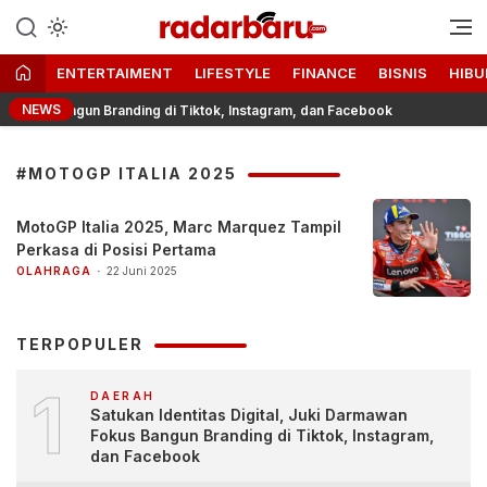
Informasi Berita Terbaru dan
radarbaru.com
Terkini Hari Ini
ENTERTAIMENT
LIFESTYLE
FINANCE
BISNIS
HIBU
NEWS
okus Bangun Branding di Tiktok, Instagram, dan Facebook
Ti
#MOTOGP ITALIA 2025
MotoGP Italia 2025, Marc Marquez Tampil
Perkasa di Posisi Pertama
OLAHRAGA
22 Juni 2025
TERPOPULER
1
DAERAH
Satukan Identitas Digital, Juki Darmawan
Fokus Bangun Branding di Tiktok, Instagram,
dan Facebook