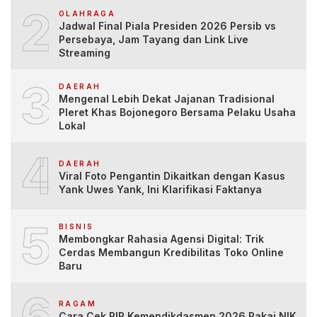
2
OLAHRAGA
Jadwal Final Piala Presiden 2026 Persib vs
Persebaya, Jam Tayang dan Link Live
Streaming
3
DAERAH
Mengenal Lebih Dekat Jajanan Tradisional
Pleret Khas Bojonegoro Bersama Pelaku Usaha
Lokal
4
DAERAH
Viral Foto Pengantin Dikaitkan dengan Kasus
Yank Uwes Yank, Ini Klarifikasi Faktanya
5
BISNIS
Membongkar Rahasia Agensi Digital: Trik
Cerdas Membangun Kredibilitas Toko Online
Baru
6
RAGAM
Cara Cek PIP Kemendikdasmen 2026 Pakai NIK